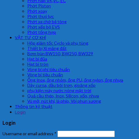
Phớt nắp VK,VC, EC
Phớt Piston
Phớt xoay
Phớt thuỷ lực
Phớt xe chở bê tông
Phớt xếp bộ EVS
Phớt tổng hợp
VẬT TƯ CƠ KHÍ
Hộp giảm tốc Cyclo và phụ tùng
Thiết bị Xi măng đất
Bơm bùn BW150, BW250, BW329
Hạt bi đũa
Hạt bi tròn
Vòng bi phi tiêu chuẩn
Vòng bi tiêu chuẩn
Ống Inox, ống nhôm, ống PU, ống nylon, ống nhựa
Dây curoa, dầu bôi trơn, gioăng xốp
phụ kiện máy nước nóng mặt trời
Quả cầu thép, Inox, Silicon, xốp, nhựa
Vú mỡ, nút khí, lá phíp, Vòi phun sương
Thông tin kỹ thuật
Login
Login
Username or email address
*