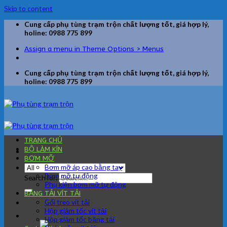
Skip to content
Cung cấp phụ tùng trạm trộn chất lượng tốt, giá hợp lý,
holine: 0988 775 899
Assign a menu in Theme Options > Menus
Cung cấp phụ tùng trạm trộn chất lượng tốt, giá hợp lý,
holine: 0988 775 899
TRANG CHỦ
BỘ LÀM KÍN
BƠM MỠ
Bơm mỡ áp cao bằng tay
Bơm mỡ tự động
Search for:
Phụ kiện bơm mỡ tự động
BĂNG TẢI VÍT TẢI
Gối treo vít tải
Hộp giảm tốc vít tải
Hộp giảm tốc băng tải