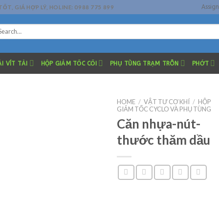
Assig
, GIÁ HỢP LÝ, HOLINE: 0988 775 899
arch
r:
I VÍT TẢI
HỘP GIẢM TỐC CỐI
PHỤ TÙNG TRẠM TRÔN
PHỚT
HOME
/
VẬT TƯ CƠ KHÍ
/
HỘP
GIẢM TỐC CYCLO VÀ PHỤ TÙNG
Căn nhựa-nút-
thước thăm dầu