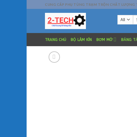
Skip
CUNG CẤP PHỤ TÙNG TRẠM TRỘN CHẤT LƯỢNG TỐT
to
Se
content
fo
TRANG CHỦ
BỘ LÀM KÍN
BƠM MỠ
BĂNG TẢ