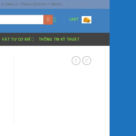
n a menu in Theme Options > Menus
CART
VẬT TƯ CƠ KHÍ
THÔNG TIN KỸ THUẬT