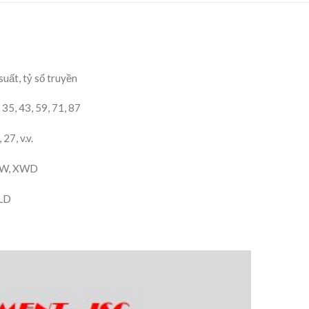
uất, tỷ sổ truyền
, 35, 43, 59, 71, 87
27, v.v.
 XW, XWD
XLD