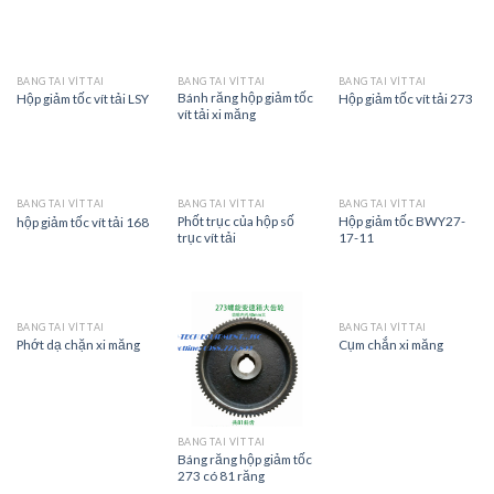
BĂNG TẢI VÍT TẢI
BĂNG TẢI VÍT TẢI
BĂNG TẢI VÍT TẢI
Bánh răng hộp giảm tốc
Hộp giảm tốc vít tải LSY
Hộp giảm tốc vít tải 273
vít tải xi măng
BĂNG TẢI VÍT TẢI
BĂNG TẢI VÍT TẢI
BĂNG TẢI VÍT TẢI
Phốt trục của hộp số
Hộp giảm tốc BWY27-
hộp giảm tốc vít tải 168
trục vít tải
17-11
BĂNG TẢI VÍT TẢI
BĂNG TẢI VÍT TẢI
Phớt dạ chặn xi măng
Cụm chắn xi măng
BĂNG TẢI VÍT TẢI
Báng răng hộp giảm tốc
273 có 81 răng