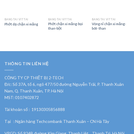
BĂNG TẢI VÍT TẢI
BĂNG TẢI VÍT TẢI
BĂNG TẢI VÍT TẢI
Phớt chặn xi măng-bụi
Vòng nỉ chặn xi măng-
Phớt dạ chặn xi măng
than-bột
bôt- than
THÔNG TIN LIÊN HỆ
CÔNG TY CP THIẾT BỊ 2-TECH
Đ/c: Số 37A, tổ 6, ngõ 477/50 đường Nguyễn Trãi, P. Thanh Xuân
Nam, Q. Thanh Xuân, TP. Hà Nội
MST: 0107402872
Tài khoản số : 19130305856888
Tại : Ngân hàng Techcombank Thanh Xuân – CN Hà Tây
VPGD: Số 924B đường Kim Giang, Thanh Liệt , Thanh Trì, Hà Nội