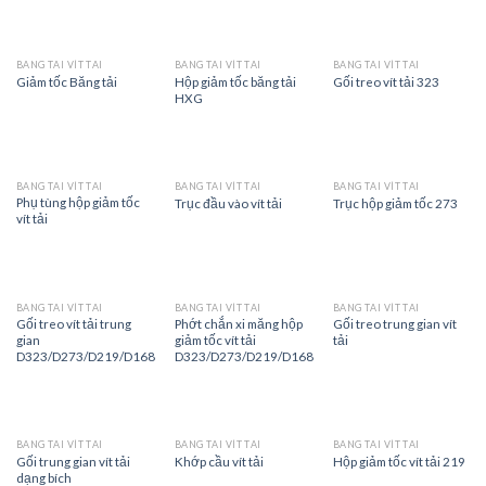
BĂNG TẢI VÍT TẢI
BĂNG TẢI VÍT TẢI
BĂNG TẢI VÍT TẢI
Hộp giảm tốc băng tải
Giảm tốc Băng tải
Gối treo vít tải 323
HXG
BĂNG TẢI VÍT TẢI
BĂNG TẢI VÍT TẢI
BĂNG TẢI VÍT TẢI
Phụ tùng hộp giảm tốc
Trục đầu vào vít tải
Trục hộp giảm tốc 273
vít tải
BĂNG TẢI VÍT TẢI
BĂNG TẢI VÍT TẢI
BĂNG TẢI VÍT TẢI
Gối treo vít tải trung
Phớt chắn xi măng hộp
Gối treo trung gian vít
gian
giảm tốc vít tải
tải
D323/D273/D219/D168
D323/D273/D219/D168
BĂNG TẢI VÍT TẢI
BĂNG TẢI VÍT TẢI
BĂNG TẢI VÍT TẢI
Gối trung gian vít tải
Khớp cầu vít tải
Hộp giảm tốc vít tải 219
dạng bích