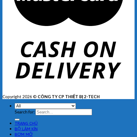
Copyright 2026 ©
CÔNG TY CP THIẾT BỊ 2-TECH
Search for:
TRANG CHỦ
BỘ LÀM KÍN
BƠM MỠ