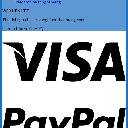
Trạm trộn bê tông xi măng
WEB LIÊN KẾT
Thietbihigitech.com vongbiphotbanhrang.com
[contact-form-7 id="7"]