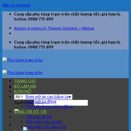
Skip to content
Cung cấp phụ tùng trạm trộn chất lượng tốt, giá hợp lý,
holine: 0988 775 899
Assign a menu in Theme Options > Menus
Cung cấp phụ tùng trạm trộn chất lượng tốt, giá hợp lý,
holine: 0988 775 899
TRANG CHỦ
BỘ LÀM KÍN
BƠM MỠ
Bơm mỡ áp cao bằng tay
Bơm mỡ tự động
Search for:
Phụ kiện bơm mỡ tự động
BĂNG TẢI VÍT TẢI
Gối treo vít tải
Hộp giảm tốc vít tải
Hộp giảm tốc băng tải