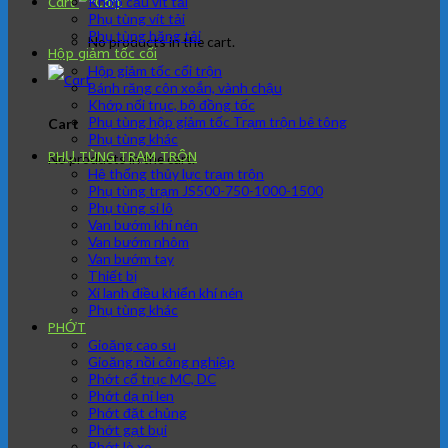
Khớp cầu vít tải
Cart
Phụ tùng vít tải
Phụ tùng băng tải
No products in the cart.
Hộp giảm tốc cối
Hộp giảm tốc cối trộn
Bánh răng côn xoắn, vành chậu
Khớp nối trục, bộ đồng tốc
Phụ tùng hộp giảm tốc Trạm trộn bê tông
Cart
Phụ tùng khác
PHỤ TÙNG TRẠM TRÔN
No products in the cart.
Hệ thống thủy lực trạm trộn
Phụ tùng trạm JS500-750-1000-1500
Phụ tùng si lô
Van bướm khí nén
Van bướm nhôm
Van bướm tay
Thiết bị
Xi lanh điều khiển khí nén
Phụ tùng khác
PHỚT
Gioăng cao su
Gioăng nồi công nghiệp
Phớt cổ trục MC, DC
Phớt dạ nỉ len
Phớt đặt chủng
Phớt gạt bụi
Phớt lò xo