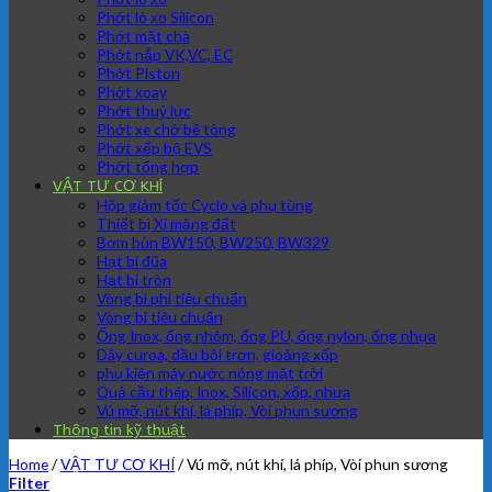
Phớt lò xo Silicon
Phớt mặt chà
Phớt nắp VK,VC, EC
Phớt Piston
Phớt xoay
Phớt thuỷ lực
Phớt xe chở bê tông
Phớt xếp bộ EVS
Phớt tổng hợp
VẬT TƯ CƠ KHÍ
Hộp giảm tốc Cyclo và phụ tùng
Thiết bị Xi măng đất
Bơm bùn BW150, BW250, BW329
Hạt bi đũa
Hạt bi tròn
Vòng bi phi tiêu chuẩn
Vòng bi tiêu chuẩn
Ống Inox, ống nhôm, ống PU, ống nylon, ống nhựa
Dây curoa, dầu bôi trơn, gioăng xốp
phụ kiện máy nước nóng mặt trời
Quả cầu thép, Inox, Silicon, xốp, nhựa
Vú mỡ, nút khí, lá phíp, Vòi phun sương
Thông tin kỹ thuật
Home
/
VẬT TƯ CƠ KHÍ
/
Vú mỡ, nút khí, lá phíp, Vòi phun sương
Filter