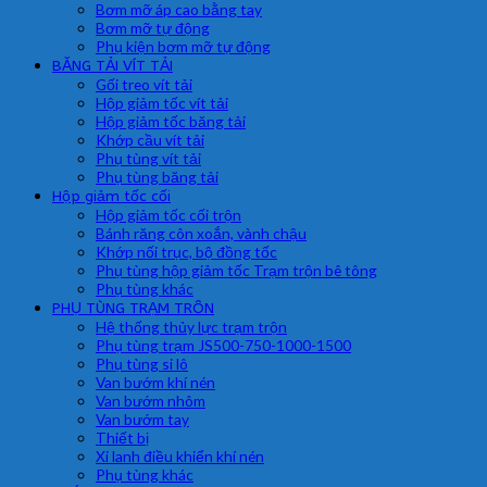
Bơm mỡ áp cao bằng tay
Bơm mỡ tự động
Phụ kiện bơm mỡ tự động
BĂNG TẢI VÍT TẢI
Gối treo vít tải
Hộp giảm tốc vít tải
Hộp giảm tốc băng tải
Khớp cầu vít tải
Phụ tùng vít tải
Phụ tùng băng tải
Hộp giảm tốc cối
Hộp giảm tốc cối trộn
Bánh răng côn xoắn, vành chậu
Khớp nối trục, bộ đồng tốc
Phụ tùng hộp giảm tốc Trạm trộn bê tông
Phụ tùng khác
PHỤ TÙNG TRẠM TRÔN
Hệ thống thủy lực trạm trộn
Phụ tùng trạm JS500-750-1000-1500
Phụ tùng si lô
Van bướm khí nén
Van bướm nhôm
Van bướm tay
Thiết bị
Xi lanh điều khiển khí nén
Phụ tùng khác