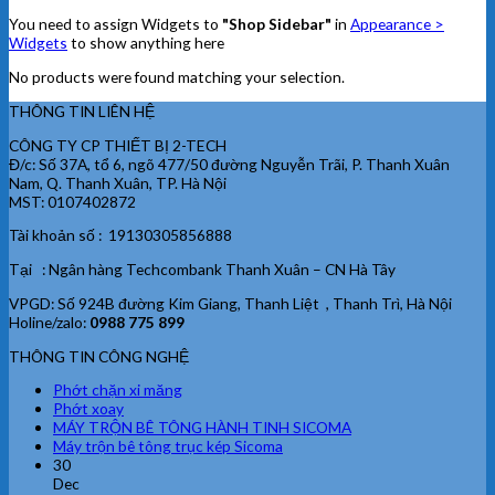
You need to assign Widgets to
"Shop Sidebar"
in
Appearance >
Widgets
to show anything here
No products were found matching your selection.
THÔNG TIN LIÊN HỆ
CÔNG TY CP THIẾT BỊ 2-TECH
Đ/c: Số 37A, tổ 6, ngõ 477/50 đường Nguyễn Trãi, P. Thanh Xuân
Nam, Q. Thanh Xuân, TP. Hà Nội
MST: 0107402872
Tài khoản số : 19130305856888
Tại : Ngân hàng Techcombank Thanh Xuân – CN Hà Tây
VPGD: Số 924B đường Kim Giang, Thanh Liệt , Thanh Trì, Hà Nội
Holine/zalo:
0988 775 899
THÔNG TIN CÔNG NGHỆ
Phớt chặn xi măng
Phớt xoay
MÁY TRỘN BÊ TÔNG HÀNH TINH SICOMA
Máy trộn bê tông trục kép Sicoma
30
Dec