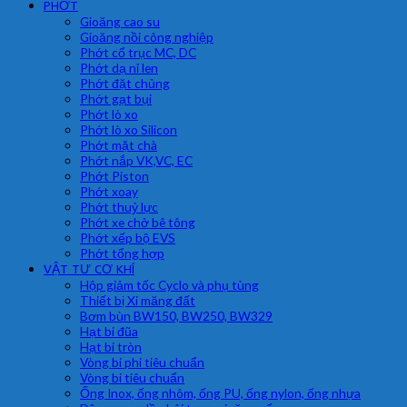
PHỚT
Gioăng cao su
Gioăng nồi công nghiệp
Phớt cổ trục MC, DC
Phớt dạ nỉ len
Phớt đặt chủng
Phớt gạt bụi
Phớt lò xo
Phớt lò xo Silicon
Phớt mặt chà
Phớt nắp VK,VC, EC
Phớt Piston
Phớt xoay
Phớt thuỷ lực
Phớt xe chở bê tông
Phớt xếp bộ EVS
Phớt tổng hợp
VẬT TƯ CƠ KHÍ
Hộp giảm tốc Cyclo và phụ tùng
Thiết bị Xi măng đất
Bơm bùn BW150, BW250, BW329
Hạt bi đũa
Hạt bi tròn
Vòng bi phi tiêu chuẩn
Vòng bi tiêu chuẩn
Ống Inox, ống nhôm, ống PU, ống nylon, ống nhựa