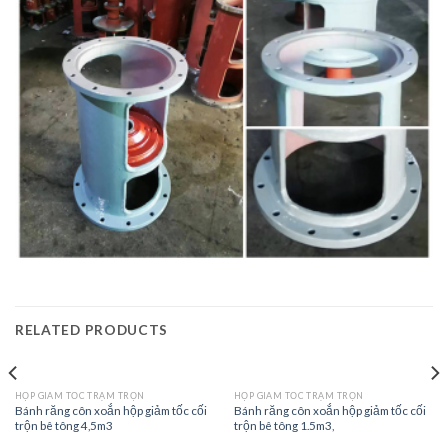
RELATED PRODUCTS
HỘP GIẢM TỐC TRẠM TRỘN
HỘP GIẢM TỐC TRẠM TRỘN
Bánh răng côn xoắn hộp giảm tốc cối
Bánh răng côn xoắn hộp giảm tốc cối
trộn bê tông 4,5m3
trộn bê tông 1.5m3,