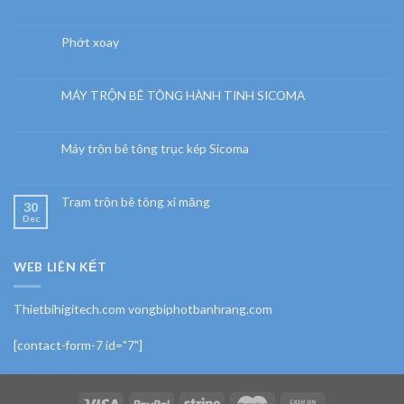
Phớt xoay
MÁY TRỘN BÊ TÔNG HÀNH TINH SICOMA
Máy trộn bê tông trục kép Sicoma
Trạm trộn bê tông xi măng
30
Dec
WEB LIÊN KẾT
Thietbihigitech.com vongbiphotbanhrang.com
[contact-form-7 id="7"]