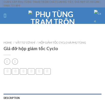
Skip
CUNG CẤP PHỤ TÙNG TRẠM TRỘN CHẤT LƯỢNG TỐT, GIÁ HỢP LÝ, HOLINE:
0988 775 899
to
content
HOME
/
VẬT TƯ CƠ KHÍ
/
HỘP GIẢM TỐC CYCLO VÀ PHỤ TÙNG
Giá đỡ hộp giảm tốc Cyclo
DESCRIPTION