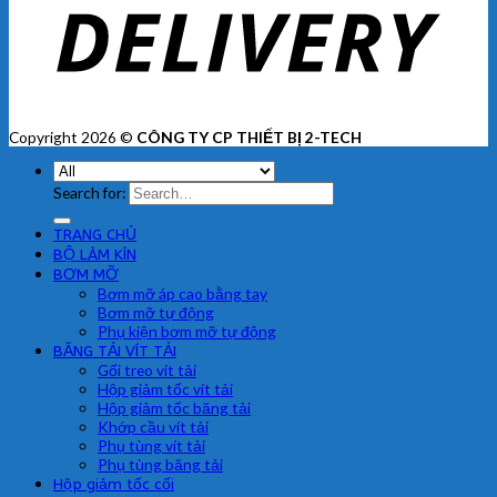
Copyright 2026 ©
CÔNG TY CP THIẾT BỊ 2-TECH
Search for:
TRANG CHỦ
BỘ LÀM KÍN
BƠM MỠ
Bơm mỡ áp cao bằng tay
Bơm mỡ tự động
Phụ kiện bơm mỡ tự động
BĂNG TẢI VÍT TẢI
Gối treo vít tải
Hộp giảm tốc vít tải
Hộp giảm tốc băng tải
Khớp cầu vít tải
Phụ tùng vít tải
Phụ tùng băng tải
Hộp giảm tốc cối