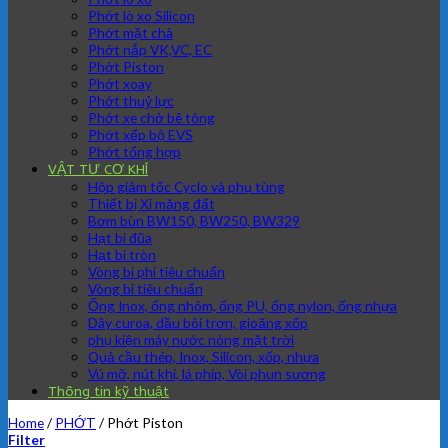
Phớt lò xo Silicon
Phớt mặt chà
Phớt nắp VK,VC, EC
Phớt Piston
Phớt xoay
Phớt thuỷ lực
Phớt xe chở bê tông
Phớt xếp bộ EVS
Phớt tổng hợp
VẬT TƯ CƠ KHÍ
Hộp giảm tốc Cyclo và phụ tùng
Thiết bị Xi măng đất
Bơm bùn BW150, BW250, BW329
Hạt bi đũa
Hạt bi tròn
Vòng bi phi tiêu chuẩn
Vòng bi tiêu chuẩn
Ống Inox, ống nhôm, ống PU, ống nylon, ống nhựa
Dây curoa, dầu bôi trơn, gioăng xốp
phụ kiện máy nước nóng mặt trời
Quả cầu thép, Inox, Silicon, xốp, nhựa
Vú mỡ, nút khí, lá phíp, Vòi phun sương
Thông tin kỹ thuật
Home
/
PHỚT
/
Phớt Piston
Filter