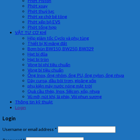
Phớt Piston
Phớt xoay
Phớt thuỷ lực
Phớt xe chở bê tông
Phớt xếp bộ EVS
Phớt tổng hợp
VẬT TƯ CƠ KHÍ
Hộp giảm tốc Cyclo và phụ tùng
Thiết bị Xi măng đất
Bơm bùn BW150, BW250, BW329
Hạt bi đũa
Hạt bi tròn
Vòng bi phi tiêu chuẩn
Vòng bi tiêu chuẩn
Ống Inox, ống nhôm, ống PU, ống nylon, ống nhựa
Dây curoa, dầu bôi trơn, gioăng xốp
phụ kiện máy nước nóng mặt trời
Quả cầu thép, Inox, Silicon, xốp, nhựa
Vú mỡ, nút khí, lá phíp, Vòi phun sương
Thông tin kỹ thuật
Login
Login
Username or email address
*