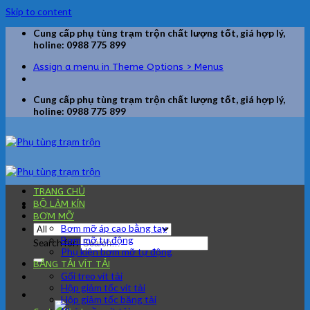
Skip to content
Cung cấp phụ tùng trạm trộn chất lượng tốt, giá hợp lý,
holine: 0988 775 899
Assign a menu in Theme Options > Menus
Cung cấp phụ tùng trạm trộn chất lượng tốt, giá hợp lý,
holine: 0988 775 899
TRANG CHỦ
BỘ LÀM KÍN
BƠM MỠ
Bơm mỡ áp cao bằng tay
Bơm mỡ tự động
Search for:
Phụ kiện bơm mỡ tự động
BĂNG TẢI VÍT TẢI
Gối treo vít tải
Hộp giảm tốc vít tải
Hộp giảm tốc băng tải