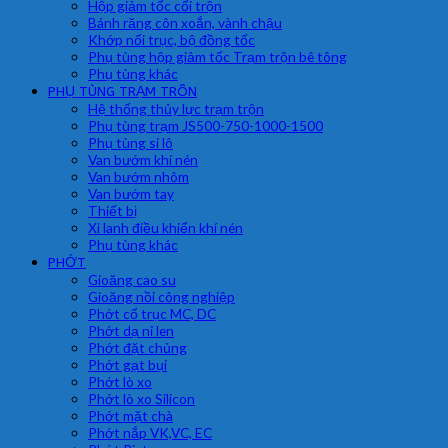
Hộp giảm tốc cối trộn
Bánh răng côn xoắn, vành chậu
Khớp nối trục, bộ đồng tốc
Phụ tùng hộp giảm tốc Trạm trộn bê tông
Phụ tùng khác
PHỤ TÙNG TRẠM TRÔN
Hệ thống thủy lực trạm trộn
Phụ tùng trạm JS500-750-1000-1500
Phụ tùng si lô
Van bướm khí nén
Van bướm nhôm
Van bướm tay
Thiết bị
Xi lanh điều khiển khí nén
Phụ tùng khác
PHỚT
Gioăng cao su
Gioăng nồi công nghiệp
Phớt cổ trục MC, DC
Phớt dạ nỉ len
Phớt đặt chủng
Phớt gạt bụi
Phớt lò xo
Phớt lò xo Silicon
Phớt mặt chà
Phớt nắp VK,VC, EC