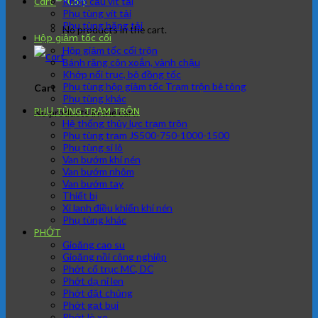
Khớp cầu vít tải
Cart
Phụ tùng vít tải
Phụ tùng băng tải
No products in the cart.
Hộp giảm tốc cối
Hộp giảm tốc cối trộn
Bánh răng côn xoắn, vành chậu
Khớp nối trục, bộ đồng tốc
Phụ tùng hộp giảm tốc Trạm trộn bê tông
Cart
Phụ tùng khác
PHỤ TÙNG TRẠM TRÔN
No products in the cart.
Hệ thống thủy lực trạm trộn
Phụ tùng trạm JS500-750-1000-1500
Phụ tùng si lô
Van bướm khí nén
Van bướm nhôm
Van bướm tay
Thiết bị
Xi lanh điều khiển khí nén
Phụ tùng khác
PHỚT
Gioăng cao su
Gioăng nồi công nghiệp
Phớt cổ trục MC, DC
Phớt dạ nỉ len
Phớt đặt chủng
Phớt gạt bụi
Phớt lò xo