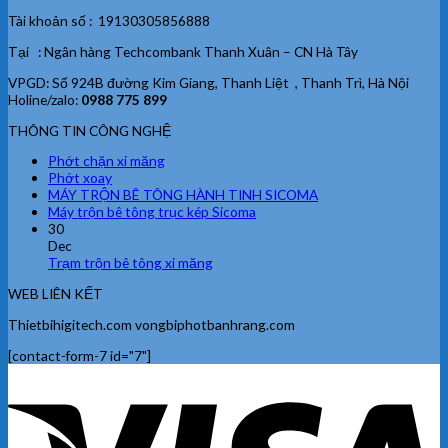
Tài khoản số : 19130305856888
Tại : Ngân hàng Techcombank Thanh Xuân – CN Hà Tây
VPGD: Số 924B đường Kim Giang, Thanh Liệt , Thanh Trì, Hà Nội
Holine/zalo:
0988 775 899
THÔNG TIN CÔNG NGHỆ
Phớt chặn xi măng
Phớt xoay
MÁY TRỘN BÊ TÔNG HÀNH TINH SICOMA
Máy trộn bê tông trục kép Sicoma
30
Dec
Trạm trộn bê tông xi măng
WEB LIÊN KẾT
Thietbihigitech.com vongbiphotbanhrang.com
[contact-form-7 id="7"]