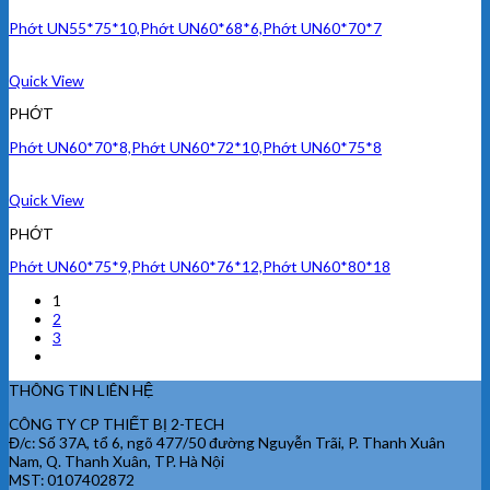
Phớt UN55*75*10,Phớt UN60*68*6,Phớt UN60*70*7
Quick View
PHỚT
Phớt UN60*70*8,Phớt UN60*72*10,Phớt UN60*75*8
Quick View
PHỚT
Phớt UN60*75*9,Phớt UN60*76*12,Phớt UN60*80*18
1
2
3
THÔNG TIN LIÊN HỆ
CÔNG TY CP THIẾT BỊ 2-TECH
Đ/c: Số 37A, tổ 6, ngõ 477/50 đường Nguyễn Trãi, P. Thanh Xuân
Nam, Q. Thanh Xuân, TP. Hà Nội
MST: 0107402872