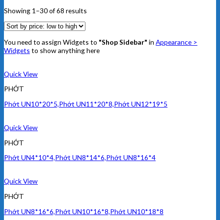
Showing 1–30 of 68 results
You need to assign Widgets to
"Shop Sidebar"
in
Appearance >
Widgets
to show anything here
Quick View
PHỚT
Phớt UN10*20*5,Phớt UN11*20*8,Phớt UN12*19*5
Quick View
PHỚT
Phớt UN4*10*4,Phớt UN8*14*6,Phớt UN8*16*4
Quick View
PHỚT
Phớt UN8*16*6,Phớt UN10*16*8,Phớt UN10*18*8