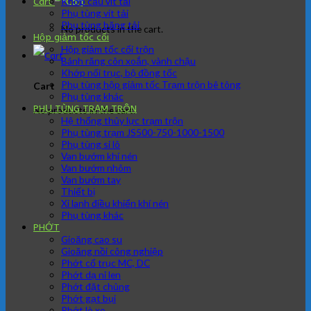
Khớp cầu vít tải
Cart
Phụ tùng vít tải
Phụ tùng băng tải
No products in the cart.
Hộp giảm tốc cối
Hộp giảm tốc cối trộn
Bánh răng côn xoắn, vành chậu
Khớp nối trục, bộ đồng tốc
Phụ tùng hộp giảm tốc Trạm trộn bê tông
Cart
Phụ tùng khác
PHỤ TÙNG TRẠM TRÔN
No products in the cart.
Hệ thống thủy lực trạm trộn
Phụ tùng trạm JS500-750-1000-1500
Phụ tùng si lô
Van bướm khí nén
Van bướm nhôm
Van bướm tay
Thiết bị
Xi lanh điều khiển khí nén
Phụ tùng khác
PHỚT
Gioăng cao su
Gioăng nồi công nghiệp
Phớt cổ trục MC, DC
Phớt dạ nỉ len
Phớt đặt chủng
Phớt gạt bụi
Phớt lò xo