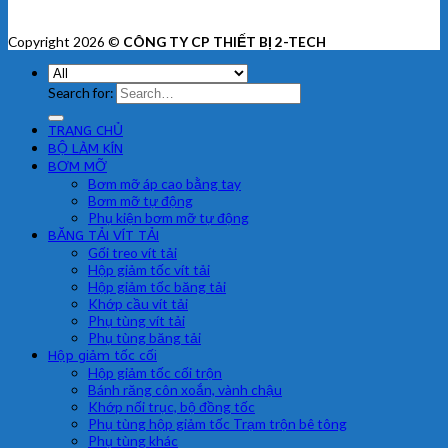
Copyright 2026 ©
CÔNG TY CP THIẾT BỊ 2-TECH
Search for:
TRANG CHỦ
BỘ LÀM KÍN
BƠM MỠ
Bơm mỡ áp cao bằng tay
Bơm mỡ tự động
Phụ kiện bơm mỡ tự động
BĂNG TẢI VÍT TẢI
Gối treo vít tải
Hộp giảm tốc vít tải
Hộp giảm tốc băng tải
Khớp cầu vít tải
Phụ tùng vít tải
Phụ tùng băng tải
Hộp giảm tốc cối
Hộp giảm tốc cối trộn
Bánh răng côn xoắn, vành chậu
Khớp nối trục, bộ đồng tốc
Phụ tùng hộp giảm tốc Trạm trộn bê tông
Phụ tùng khác