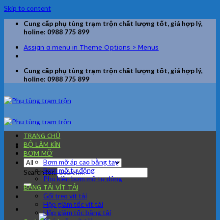
Skip to content
Cung cấp phụ tùng trạm trộn chất lượng tốt, giá hợp lý,
holine: 0988 775 899
Assign a menu in Theme Options > Menus
Cung cấp phụ tùng trạm trộn chất lượng tốt, giá hợp lý,
holine: 0988 775 899
TRANG CHỦ
BỘ LÀM KÍN
BƠM MỠ
Bơm mỡ áp cao bằng tay
Bơm mỡ tự động
Search for:
Phụ kiện bơm mỡ tự động
BĂNG TẢI VÍT TẢI
Gối treo vít tải
Hộp giảm tốc vít tải
Hộp giảm tốc băng tải