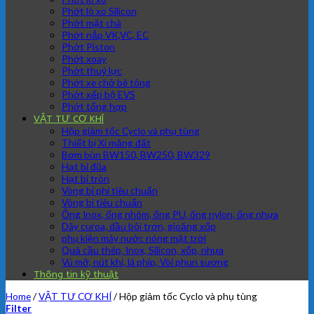
Phớt lò xo Silicon
Phớt mặt chà
Phớt nắp VK,VC, EC
Phớt Piston
Phớt xoay
Phớt thuỷ lực
Phớt xe chở bê tông
Phớt xếp bộ EVS
Phớt tổng hợp
VẬT TƯ CƠ KHÍ
Hộp giảm tốc Cyclo và phụ tùng
Thiết bị Xi măng đất
Bơm bùn BW150, BW250, BW329
Hạt bi đũa
Hạt bi tròn
Vòng bi phi tiêu chuẩn
Vòng bi tiêu chuẩn
Ống Inox, ống nhôm, ống PU, ống nylon, ống nhựa
Dây curoa, dầu bôi trơn, gioăng xốp
phụ kiện máy nước nóng mặt trời
Quả cầu thép, Inox, Silicon, xốp, nhựa
Vú mỡ, nút khí, lá phíp, Vòi phun sương
Thông tin kỹ thuật
Home
/
VẬT TƯ CƠ KHÍ
/
Hộp giảm tốc Cyclo và phụ tùng
Filter