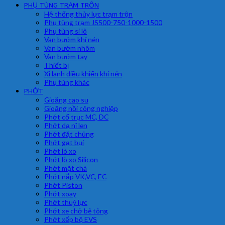
PHỤ TÙNG TRẠM TRÔN
Hệ thống thủy lực trạm trộn
Phụ tùng trạm JS500-750-1000-1500
Phụ tùng si lô
Van bướm khí nén
Van bướm nhôm
Van bướm tay
Thiết bị
Xi lanh điều khiển khí nén
Phụ tùng khác
PHỚT
Gioăng cao su
Gioăng nồi công nghiệp
Phớt cổ trục MC, DC
Phớt dạ nỉ len
Phớt đặt chủng
Phớt gạt bụi
Phớt lò xo
Phớt lò xo Silicon
Phớt mặt chà
Phớt nắp VK,VC, EC
Phớt Piston
Phớt xoay
Phớt thuỷ lực
Phớt xe chở bê tông
Phớt xếp bộ EVS