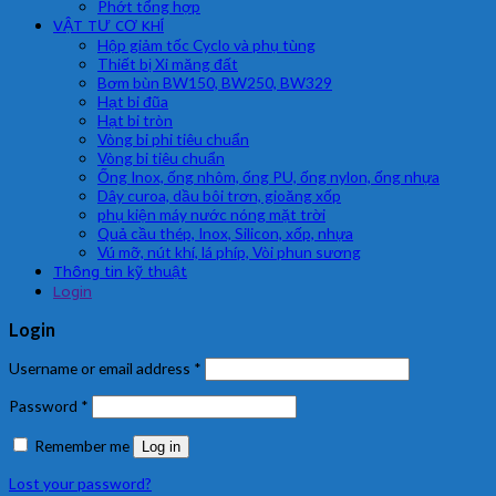
Phớt tổng hợp
VẬT TƯ CƠ KHÍ
Hộp giảm tốc Cyclo và phụ tùng
Thiết bị Xi măng đất
Bơm bùn BW150, BW250, BW329
Hạt bi đũa
Hạt bi tròn
Vòng bi phi tiêu chuẩn
Vòng bi tiêu chuẩn
Ống Inox, ống nhôm, ống PU, ống nylon, ống nhựa
Dây curoa, dầu bôi trơn, gioăng xốp
phụ kiện máy nước nóng mặt trời
Quả cầu thép, Inox, Silicon, xốp, nhựa
Vú mỡ, nút khí, lá phíp, Vòi phun sương
Thông tin kỹ thuật
Login
Login
Username or email address
*
Password
*
Remember me
Log in
Lost your password?