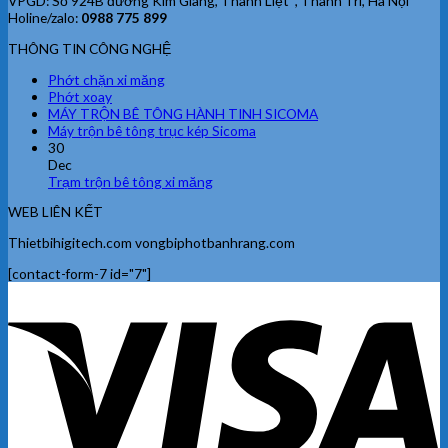
VPGD: Số 924B đường Kim Giang, Thanh Liệt , Thanh Trì, Hà Nội
Holine/zalo:
0988 775 899
THÔNG TIN CÔNG NGHỆ
Phớt chặn xi măng
Phớt xoay
MÁY TRỘN BÊ TÔNG HÀNH TINH SICOMA
Máy trộn bê tông trục kép Sicoma
30
Dec
Trạm trộn bê tông xi măng
WEB LIÊN KẾT
Thietbihigitech.com vongbiphotbanhrang.com
[contact-form-7 id="7"]