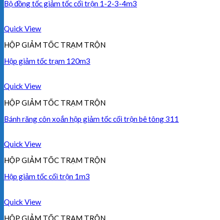
Bộ đồng tốc giảm tốc cối trộn 1-2-3-4m3
Quick View
HỘP GIẢM TỐC TRẠM TRỘN
Hộp giảm tốc trạm 120m3
Quick View
HỘP GIẢM TỐC TRẠM TRỘN
Bánh răng côn xoắn hộp giảm tốc cối trộn bê tông 311
Quick View
HỘP GIẢM TỐC TRẠM TRỘN
Hộp giảm tốc cối trộn 1m3
Quick View
HỘP GIẢM TỐC TRẠM TRỘN