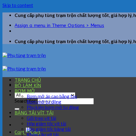
Skip to content
Cung cấp phụ tùng trạm trộn chất lượng tốt, giá hợp lý, 
Assign a menu in Theme Options > Menus
Cung cấp phụ tùng trạm trộn chất lượng tốt, giá hợp lý, 
TRANG CHỦ
BỘ LÀM KÍN
BƠM MỠ
Bơm mỡ áp cao bằng tay
Search for:
Bơm mỡ tự động
Phụ kiện bơm mỡ tự động
BĂNG TẢI VÍT TẢI
Gối treo vít tải
Hộp giảm tốc vít tải
Hộp giảm tốc băng tải
Cart
Khớp cầu vít tải