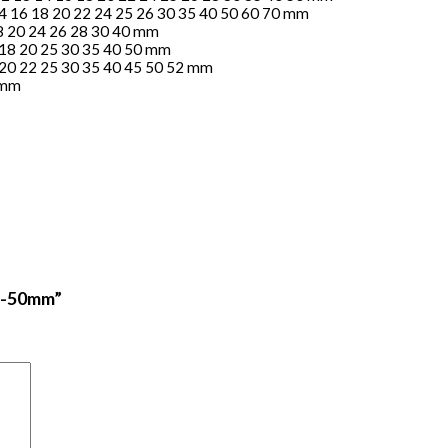
2 14 16 18 20 22 24 25 26 30 35 40 50 60 70 mm
 18 20 24 26 28 30 40 mm
15 18 20 25 30 35 40 50 mm
5 20 22 25 30 35 40 45 50 52 mm
5 mm
 5-50mm”