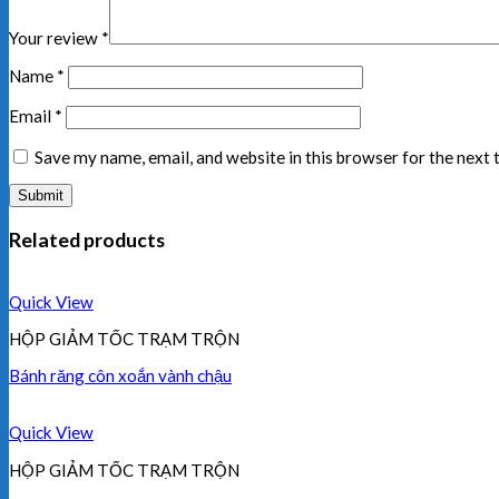
Your review
*
Name
*
Email
*
Save my name, email, and website in this browser for the next
Related products
Quick View
HỘP GIẢM TỐC TRẠM TRỘN
Bánh răng côn xoắn vành chậu
Quick View
HỘP GIẢM TỐC TRẠM TRỘN