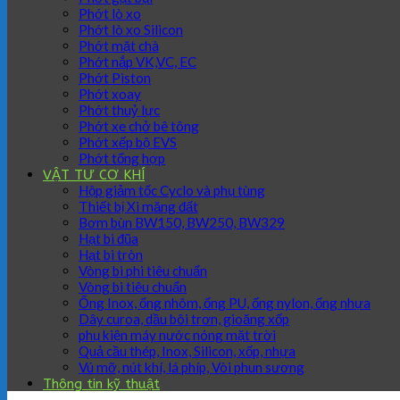
Phớt lò xo
Phớt lò xo Silicon
Phớt mặt chà
Phớt nắp VK,VC, EC
Phớt Piston
Phớt xoay
Phớt thuỷ lực
Phớt xe chở bê tông
Phớt xếp bộ EVS
Phớt tổng hợp
VẬT TƯ CƠ KHÍ
Hộp giảm tốc Cyclo và phụ tùng
Thiết bị Xi măng đất
Bơm bùn BW150, BW250, BW329
Hạt bi đũa
Hạt bi tròn
Vòng bi phi tiêu chuẩn
Vòng bi tiêu chuẩn
Ống Inox, ống nhôm, ống PU, ống nylon, ống nhựa
Dây curoa, dầu bôi trơn, gioăng xốp
phụ kiện máy nước nóng mặt trời
Quả cầu thép, Inox, Silicon, xốp, nhựa
Vú mỡ, nút khí, lá phíp, Vòi phun sương
Thông tin kỹ thuật