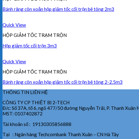
Bánh răng côn xoắn hộp giảm tốc cối trộn bê tông 2m3
Quick View
HỘP GIẢM TỐC TRẠM TRỘN
Hộp giảm tốc cối trộn 3m3
Quick View
HỘP GIẢM TỐC TRẠM TRỘN
Bánh răng côn xoắn hộp giảm tốc cối trộn bê tông 2-2.5m3
THÔNG TIN LIÊN HỆ
CÔNG TY CP THIẾT BỊ 2-TECH
Đ/c: Số 37A, tổ 6, ngõ 477/50 đường Nguyễn Trãi, P. Thanh Xuân 
MST: 0107402872
Tài khoản số : 19130305856888
Tại : Ngân hàng Techcombank Thanh Xuân – CN Hà Tây