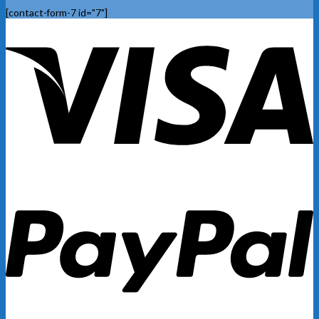
[contact-form-7 id="7"]