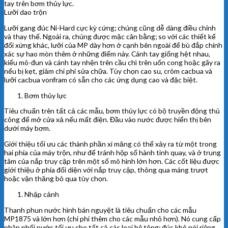
tay trên bơm thủy lực.
Lưỡi dao trộn
Lưỡi gang đúc Ni-Hard cực kỳ cứng; chúng cũng dễ dàng điều chỉnh
và thay thế. Ngoài ra, chúng được mặc cân bằng; so với các thiết kế
đối xứng khác, lưỡi của MP dày hơn ở cạnh bên ngoài để bù đắp chính
xác sự hao mòn thêm ở những điểm này. Cánh tay giống hệt nhau,
kiểu mô-đun và cánh tay nhện trên cầu chì trên uốn cong hoặc gãy ra
nếu bị kẹt, giảm chi phí sửa chữa. Tùy chọn cao su, crôm cacbua và
lưỡi cacbua vonfram có sẵn cho các ứng dụng cao và đặc biệt.
Bơm thủy lực
Tiêu chuẩn trên tất cả các mẫu, bơm thủy lực có bộ truyền động thủ
công để mở cửa xả nếu mất điện. Đầu vào nước được hiển thị bên
dưới máy bơm.
Giới thiệu tối ưu các thành phần xi măng có thể xảy ra từ một trong
hai phía của máy trộn, như để tránh hộp số hành tinh quay, và ở trung
tâm của nắp truy cập trên một số mô hình lớn hơn. Các cốt liệu được
giới thiệu ở phía đối diện với nắp truy cập, thông qua máng trượt
hoặc vận thăng bỏ qua tùy chọn.
Nhập cảnh
Thanh phun nước hình bán nguyệt là tiêu chuẩn cho các mẫu
MP1875 và lớn hơn (chi phí thêm cho các mẫu nhỏ hơn). Nó cung cấp
phân phối nước tối ưu cho tất cả các loại bê tông; đúc khô nói riêng.