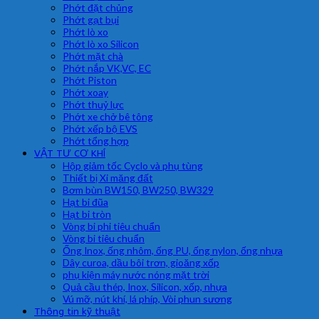
Phớt đặt chủng
Phớt gạt bụi
Phớt lò xo
Phớt lò xo Silicon
Phớt mặt chà
Phớt nắp VK,VC, EC
Phớt Piston
Phớt xoay
Phớt thuỷ lực
Phớt xe chở bê tông
Phớt xếp bộ EVS
Phớt tổng hợp
VẬT TƯ CƠ KHÍ
Hộp giảm tốc Cyclo và phụ tùng
Thiết bị Xi măng đất
Bơm bùn BW150, BW250, BW329
Hạt bi đũa
Hạt bi tròn
Vòng bi phi tiêu chuẩn
Vòng bi tiêu chuẩn
Ống Inox, ống nhôm, ống PU, ống nylon, ống nhựa
Dây curoa, dầu bôi trơn, gioăng xốp
phụ kiện máy nước nóng mặt trời
Quả cầu thép, Inox, Silicon, xốp, nhựa
Vú mỡ, nút khí, lá phíp, Vòi phun sương
Thông tin kỹ thuật