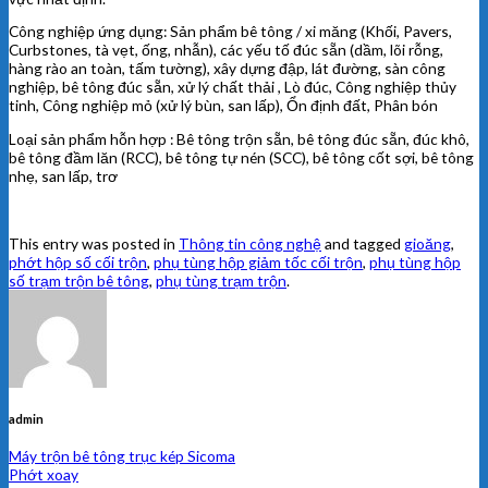
Công nghiệp ứng dụng: Sản phẩm bê tông / xi măng (Khối, Pavers,
Curbstones, tà vẹt, ống, nhẫn), các yếu tố đúc sẵn (dầm, lõi rỗng,
hàng rào an toàn, tấm tường), xây dựng đập, lát đường, sàn công
nghiệp, bê tông đúc sẵn, xử lý chất thải , Lò đúc, Công nghiệp thủy
tinh, Công nghiệp mỏ (xử lý bùn, san lấp), Ổn định đất, Phân bón
Loại sản phẩm hỗn hợp : Bê tông trộn sẵn, bê tông đúc sẵn, đúc khô,
bê tông đầm lăn (RCC), bê tông tự nén (SCC), bê tông cốt sợi, bê tông
nhẹ, san lấp, trơ
This entry was posted in
Thông tin công nghệ
and tagged
gioăng
,
phớt hộp số cối trộn
,
phụ tùng hộp giảm tốc cối trộn
,
phụ tùng hộp
số trạm trộn bê tông
,
phụ tùng trạm trộn
.
admin
Máy trộn bê tông trục kép Sicoma
Phớt xoay