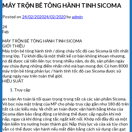
MÁY TRỘN BÊ TÔNG HÀNH TINH SICOMA
Posted on
24/02/2020
24/02/2020
by
admin
24
Feb
MÁY TRỘN BÊ TÔNG HÀNH TINH SICOMA
GIỚI THIỆU
Máy trộn bê tông hành tinh / dòng chảy tốc độ cao Sicoma là tốt nhất
trong lớp. Từ khởi đầu là một thiết kế cơ bản không khoan nhượng,
nó đã được cải tiến liên tục trong nhiều năm, do đó, sản phẩm ngày
nay chứa đựng những điểm nhấn nhỏ mà bạn mong đợi. Có hơn 8000
máy trộn bê tông phản lực / hành tinh tốc độ cao Sicoma được sử
dụng ngày nay trên toàn thế giới.
HIỆU SUẤT
Truy cập
an toàn An toàn là tối quan trọng trong tất cả các sản phẩm Sicoma.
Vỏ bọc nửa mặt trăng của MP cho phép truy cập gần như 180 độ trên
tất cả các kiểu máy. Và chốt an toàn được vận hành bằng khóa của
Sicoma đảm bảo rằng động cơ không thể được cấp nguồn khi mở
nắp, ngay cả khi đóng công tắc ngắt kết nối. Khớp nối đầy đủ và một
hầm kiểm tra nướng hoàn thành gói. Nắp thủy lực và cửa xả tùy chọn
vẫn có thể được vận hành nếu mất điện bằng cách sử dụng cần gạt