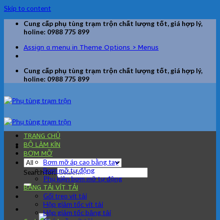
Skip to content
Cung cấp phụ tùng trạm trộn chất lượng tốt, giá hợp lý,
holine: 0988 775 899
Assign a menu in Theme Options > Menus
Cung cấp phụ tùng trạm trộn chất lượng tốt, giá hợp lý,
holine: 0988 775 899
TRANG CHỦ
BỘ LÀM KÍN
BƠM MỠ
Bơm mỡ áp cao bằng tay
Bơm mỡ tự động
Search for:
Phụ kiện bơm mỡ tự động
BĂNG TẢI VÍT TẢI
Gối treo vít tải
Hộp giảm tốc vít tải
Hộp giảm tốc băng tải