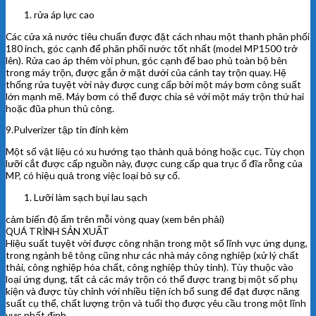
rửa áp lực cao
Các cửa xả nước tiêu chuẩn được đặt cách nhau một thanh phân phối
180 inch, góc cạnh để phân phối nước tốt nhất (model MP1500 trở
lên). Rửa cao áp thêm vòi phun, góc cạnh để bao phủ toàn bộ bên
trong máy trộn, được gắn ở mặt dưới của cánh tay trộn quay. Hệ
thống rửa tuyệt vời này được cung cấp bởi một máy bơm công suất
lớn mạnh mẽ. Máy bơm có thể được chia sẻ với một máy trộn thứ hai
hoặc đũa phun thủ công.
9.Pulverizer tập tin đính kèm
Một số vật liệu có xu hướng tạo thành quả bóng hoặc cục. Tùy chọn
lưỡi cắt được cấp nguồn này, được cung cấp qua trục ổ đĩa rỗng của
MP, có hiệu quả trong việc loại bỏ sự cố.
Lưỡi làm sạch bụi lau sạch
cảm biến độ ẩm trên mỗi vòng quay (xem bên phải)
QUÁ TRÌNH SẢN XUẤT
Hiệu suất tuyệt vời được công nhận trong một số lĩnh vực ứng dụng,
trong ngành bê tông cũng như các nhà máy công nghiệp (xử lý chất
thải, công nghiệp hóa chất, công nghiệp thủy tinh). Tùy thuộc vào
loại ứng dụng, tất cả các máy trộn có thể được trang bị một số phụ
kiện và được tùy chỉnh với nhiều tiện ích bổ sung để đạt được năng
suất cụ thể, chất lượng trộn và tuổi thọ được yêu cầu trong một lĩnh
vực nhất định.