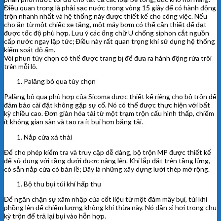
Điều quan trọng là phải sạc nước trong vòng 15 giây để có hành động
trộn nhanh nhất và hệ thống này được thiết kế cho công việc. Nếu
cho ăn từ một chiếc xe tăng, một máy bơm có thể cần thiết để đạt
được tốc độ phù hợp. Lưu ý các ống chữ U chống siphon cắt nguồn
cấp nước ngay lập tức; Điều này rất quan trọng khi sử dụng hệ thống
kiểm soát độ ẩm.
Vòi phun tùy chọn có thể được trang bị để đưa ra hành động rửa trôi
trên mỗi lô.
Palăng bỏ qua tùy chọn
Palăng bỏ qua phù hợp của Sicoma được thiết kế riêng cho bộ trộn để
đảm bảo cài đặt không gặp sự cố. Nó có thể được thực hiện với bất
kỳ chiều cao. Đơn giản hóa tải từ một trạm trộn cấu hình thấp, chiếm
ít không gian sàn và tạo ra ít bụi hơn băng tải.
Nắp cửa xả thải
Để cho phép kiểm tra và truy cập dễ dàng, bộ trộn MP được thiết kế
để sử dụng với tầng dưới được nâng lên. Khi lắp đặt trên tầng lửng,
có sẵn nắp cửa có bản lề; Đây là những xây dựng lưới thép mở rộng.
Bộ thu bụi túi khí hấp thụ
Để ngăn chặn sự xâm nhập của cốt liệu từ một đám mây bụi, túi khí
phồng lên để chiếm lượng không khí thừa này. Nó dần xì hơi trong chu
kỳ trộn để trả lại bụi vào hỗn hợp.