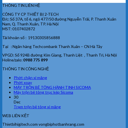
THÔNG TIN LIÊN HỆ
CÔNG TY CP THIẾT BỊ 2-TECH
Đ/c: Số 37A, tổ 6, ngõ 477/50 đường Nguyễn Trãi, P. Thanh Xuân
Nam, Q. Thanh Xuân, TP. Hà Nội
MST: 0107402872
Tài khoản số : 19130305856888
Tại : Ngân hàng Techcombank Thanh Xuân – CN Hà Tây
VPGD: Số 924B đường Kim Giang, Thanh Liệt , Thanh Trì, Hà Nội
Holine/zalo:
0988 775 899
THÔNG TIN CÔNG NGHỆ
Phớt chặn xi măng
Phớt xoay
MÁY TRỘN BÊ TÔNG HÀNH TINH SICOMA
Máy trộn bê tông trục kép Sicoma
30
Dec
Trạm trộn bê tông xi măng
WEB LIÊN KẾT
Thietbihigitech.com vongbiphotbanhrang.com