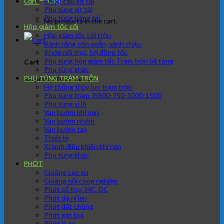
Khớp cầu vít tải
Cart
Phụ tùng vít tải
Phụ tùng băng tải
No products in the cart.
Hộp giảm tốc cối
Hộp giảm tốc cối trộn
Bánh răng côn xoắn, vành chậu
Khớp nối trục, bộ đồng tốc
Phụ tùng hộp giảm tốc Trạm trộn bê tông
Cart
Phụ tùng khác
PHỤ TÙNG TRẠM TRÔN
No products in the cart.
Hệ thống thủy lực trạm trộn
Phụ tùng trạm JS500-750-1000-1500
Phụ tùng si lô
Van bướm khí nén
Van bướm nhôm
Van bướm tay
Thiết bị
Xi lanh điều khiển khí nén
Phụ tùng khác
PHỚT
Gioăng cao su
Gioăng nồi công nghiệp
Phớt cổ trục MC, DC
Phớt dạ nỉ len
Phớt đặt chủng
Phớt gạt bụi
Phớt lò xo