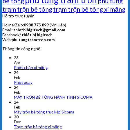
bê tông
phụ tùng
trạm trộn bê tông
trạm trộn bê tông xi măng
Hỗ trợ trực tuyến
Holine/Zalo:
0988 775 899
(Mr Hiệp)
Email:
thietbihigitech@gmail.com
Facebook/
thiết bị higitech
Web:
phutungtramtron.com
Thông tin công nghệ
23
Apr
Phớt chặn xi măng
24
Feb
Phớt xoay
24
Feb
MÁY TRỘN BÊ TÔNG HÀNH TINH SICOMA
24
Feb
Máy trộn bê tông trục kép Sicoma
30
Dec
Trạm trộn bê tông xi măng