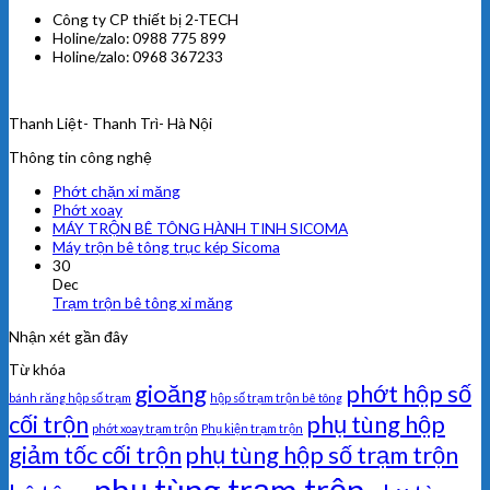
Công ty CP thiết bị 2-TECH
Holine/zalo: 0988 775 899
Holine/zalo: 0968 367233
Thanh Liệt- Thanh Trì- Hà Nội
Thông tin công nghệ
Phớt chặn xi măng
Phớt xoay
MÁY TRỘN BÊ TÔNG HÀNH TINH SICOMA
Máy trộn bê tông trục kép Sicoma
30
Dec
Trạm trộn bê tông xi măng
Nhận xét gần đây
Từ khóa
gioăng
phớt hộp số
bánh răng hộp số trạm
hộp số trạm trộn bê tông
cối trộn
phụ tùng hộp
phớt xoay trạm trộn
Phụ kiện trạm trộn
giảm tốc cối trộn
phụ tùng hộp số trạm trộn
phụ tùng trạm trộn