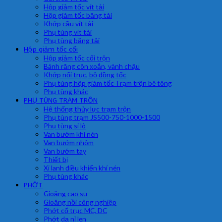
Hộp giảm tốc vít tải
Hộp giảm tốc băng tải
Khớp cầu vít tải
Phụ tùng vít tải
Phụ tùng băng tải
Hộp giảm tốc cối
Hộp giảm tốc cối trộn
Bánh răng côn xoắn, vành chậu
Khớp nối trục, bộ đồng tốc
Phụ tùng hộp giảm tốc Trạm trộn bê tông
Phụ tùng khác
PHỤ TÙNG TRẠM TRÔN
Hệ thống thủy lực trạm trộn
Phụ tùng trạm JS500-750-1000-1500
Phụ tùng si lô
Van bướm khí nén
Van bướm nhôm
Van bướm tay
Thiết bị
Xi lanh điều khiển khí nén
Phụ tùng khác
PHỚT
Gioăng cao su
Gioăng nồi công nghiệp
Phớt cổ trục MC, DC
Phớt dạ nỉ len