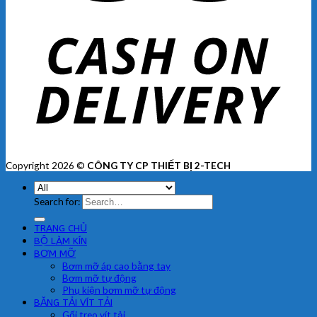
Copyright 2026 ©
CÔNG TY CP THIẾT BỊ 2-TECH
Search for:
TRANG CHỦ
BỘ LÀM KÍN
BƠM MỠ
Bơm mỡ áp cao bằng tay
Bơm mỡ tự động
Phụ kiện bơm mỡ tự động
BĂNG TẢI VÍT TẢI
Gối treo vít tải