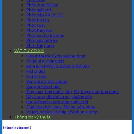
Phớt lò xo Silicon
Phớt mặt chà
Phớt nắp VK,VC, EC
Phớt Piston
Phớt xoay
Phớt thuỷ lực
Phớt xe chở bê tông
Phớt xếp bộ EVS
Phớt tổng hợp
VẬT TƯ CƠ KHÍ
Hộp giảm tốc Cyclo và phụ tùng
Thiết bị Xi măng đất
Bơm bùn BW150, BW250, BW329
Hạt bi đũa
Hạt bi tròn
Vòng bi phi tiêu chuẩn
Vòng bi tiêu chuẩn
Ống Inox, ống nhôm, ống PU, ống nylon, ống nhựa
Dây curoa, dầu bôi trơn, gioăng xốp
phụ kiện máy nước nóng mặt trời
Quả cầu thép, Inox, Silicon, xốp, nhựa
Vú mỡ, nút khí, lá phíp, Vòi phun sương
Thông tin kỹ thuật
Thông tin công nghệ