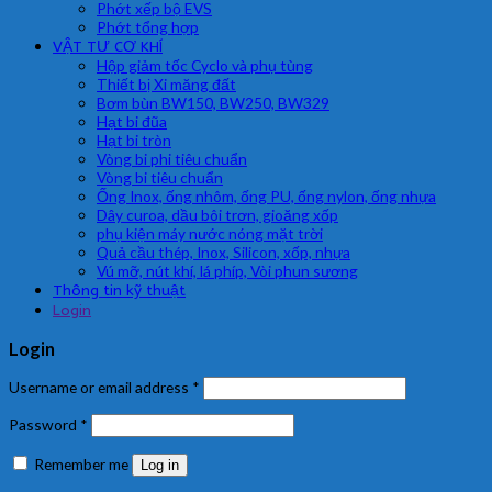
Phớt xếp bộ EVS
Phớt tổng hợp
VẬT TƯ CƠ KHÍ
Hộp giảm tốc Cyclo và phụ tùng
Thiết bị Xi măng đất
Bơm bùn BW150, BW250, BW329
Hạt bi đũa
Hạt bi tròn
Vòng bi phi tiêu chuẩn
Vòng bi tiêu chuẩn
Ống Inox, ống nhôm, ống PU, ống nylon, ống nhựa
Dây curoa, dầu bôi trơn, gioăng xốp
phụ kiện máy nước nóng mặt trời
Quả cầu thép, Inox, Silicon, xốp, nhựa
Vú mỡ, nút khí, lá phíp, Vòi phun sương
Thông tin kỹ thuật
Login
Login
Username or email address
*
Password
*
Remember me
Log in