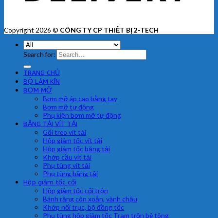
Copyright 2026 ©
CÔNG TY CP THIẾT BỊ 2-TECH
Search for:
TRANG CHỦ
BỘ LÀM KÍN
BƠM MỠ
Bơm mỡ áp cao bằng tay
Bơm mỡ tự động
Phụ kiện bơm mỡ tự động
BĂNG TẢI VÍT TẢI
Gối treo vít tải
Hộp giảm tốc vít tải
Hộp giảm tốc băng tải
Khớp cầu vít tải
Phụ tùng vít tải
Phụ tùng băng tải
Hộp giảm tốc cối
Hộp giảm tốc cối trộn
Bánh răng côn xoắn, vành chậu
Khớp nối trục, bộ đồng tốc
Phụ tùng hộp giảm tốc Trạm trộn bê tông