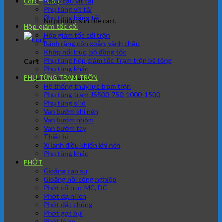
Khớp cầu vít tải
Cart
Phụ tùng vít tải
Phụ tùng băng tải
No products in the cart.
Hộp giảm tốc cối
Hộp giảm tốc cối trộn
Bánh răng côn xoắn, vành chậu
Khớp nối trục, bộ đồng tốc
Phụ tùng hộp giảm tốc Trạm trộn bê tông
Cart
Phụ tùng khác
PHỤ TÙNG TRẠM TRÔN
No products in the cart.
Hệ thống thủy lực trạm trộn
Phụ tùng trạm JS500-750-1000-1500
Phụ tùng si lô
Van bướm khí nén
Van bướm nhôm
Van bướm tay
Thiết bị
Xi lanh điều khiển khí nén
Phụ tùng khác
PHỚT
Gioăng cao su
Gioăng nồi công nghiệp
Phớt cổ trục MC, DC
Phớt dạ nỉ len
Phớt đặt chủng
Phớt gạt bụi
Phớt lò xo