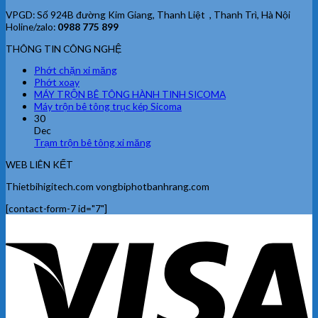
VPGD: Số 924B đường Kim Giang, Thanh Liệt , Thanh Trì, Hà Nội
Holine/zalo:
0988 775 899
THÔNG TIN CÔNG NGHỆ
Phớt chặn xi măng
Phớt xoay
MÁY TRỘN BÊ TÔNG HÀNH TINH SICOMA
Máy trộn bê tông trục kép Sicoma
30
Dec
Trạm trộn bê tông xi măng
WEB LIÊN KẾT
Thietbihigitech.com vongbiphotbanhrang.com
[contact-form-7 id="7"]