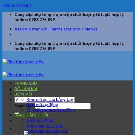
Skip to content
Cung cấp phụ tùng trạm trộn chất lượng tốt, giá hợp lý,
holine: 0988 775 899
Assign a menu in Theme Options > Menus
Cung cấp phụ tùng trạm trộn chất lượng tốt, giá hợp lý,
holine: 0988 775 899
TRANG CHỦ
BỘ LÀM KÍN
BƠM MỠ
Bơm mỡ áp cao bằng tay
Bơm mỡ tự động
Search for:
Phụ kiện bơm mỡ tự động
BĂNG TẢI VÍT TẢI
Gối treo vít tải
Hộp giảm tốc vít tải
Hộp giảm tốc băng tải