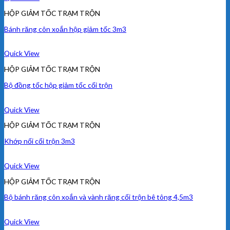
HỘP GIẢM TỐC TRẠM TRỘN
Bánh răng côn xoắn hộp giảm tốc 3m3
Quick View
HỘP GIẢM TỐC TRẠM TRỘN
Bộ đồng tốc hộp giảm tốc cối trộn
Quick View
HỘP GIẢM TỐC TRẠM TRỘN
Khớp nối cối trộn 3m3
Quick View
HỘP GIẢM TỐC TRẠM TRỘN
Bộ bánh răng côn xoắn và vành răng cối trộn bê tông 4,5m3
Quick View