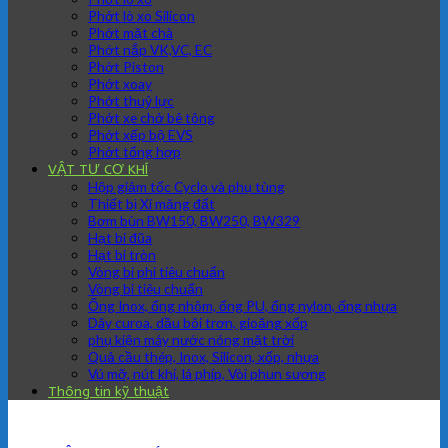
Phớt lò xo Silicon
Phớt mặt chà
Phớt nắp VK,VC, EC
Phớt Piston
Phớt xoay
Phớt thuỷ lực
Phớt xe chở bê tông
Phớt xếp bộ EVS
Phớt tổng hợp
VẬT TƯ CƠ KHÍ
Hộp giảm tốc Cyclo và phụ tùng
Thiết bị Xi măng đất
Bơm bùn BW150, BW250, BW329
Hạt bi đũa
Hạt bi tròn
Vòng bi phi tiêu chuẩn
Vòng bi tiêu chuẩn
Ống Inox, ống nhôm, ống PU, ống nylon, ống nhựa
Dây curoa, dầu bôi trơn, gioăng xốp
phụ kiện máy nước nóng mặt trời
Quả cầu thép, Inox, Silicon, xốp, nhựa
Vú mỡ, nút khí, lá phíp, Vòi phun sương
Thông tin kỹ thuật