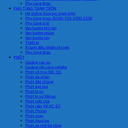
Phụ tùng khác
PHỤ TÙNG TRẠM TRÔN
Hệ thống thủy lực trạm trộn
Phụ tùng trạm JS500-750-1000-1500
Phụ tùng si lô
Van bướm khí nén
Van bướm nhôm
Van bướm tay
Thiết bị
Xi lanh điều khiển khí nén
Phụ tùng khác
PHỚT
Gioăng cao su
Gioăng nồi công nghiệp
Phớt cổ trục MC, DC
Phớt dạ nỉ len
Phớt đặt chủng
Phớt gạt bụi
Phớt lò xo
Phớt lò xo Silicon
Phớt mặt chà
Phớt nắp VK,VC, EC
Phớt Piston
Phớt xoay
Phớt thuỷ lực
Phớt xe chở bê tông