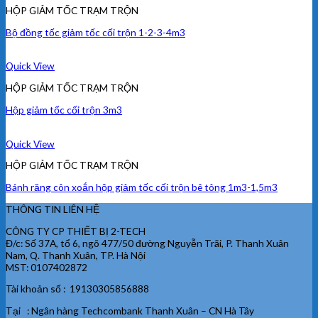
HỘP GIẢM TỐC TRẠM TRỘN
Bộ đồng tốc giảm tốc cối trộn 1-2-3-4m3
Quick View
HỘP GIẢM TỐC TRẠM TRỘN
Hộp giảm tốc cối trộn 3m3
Quick View
HỘP GIẢM TỐC TRẠM TRỘN
Bánh răng côn xoắn hộp giảm tốc cối trộn bê tông 1m3-1,5m3
THÔNG TIN LIÊN HỆ
CÔNG TY CP THIẾT BỊ 2-TECH
Đ/c: Số 37A, tổ 6, ngõ 477/50 đường Nguyễn Trãi, P. Thanh Xuân
Nam, Q. Thanh Xuân, TP. Hà Nội
MST: 0107402872
Tài khoản số : 19130305856888
Tại : Ngân hàng Techcombank Thanh Xuân – CN Hà Tây