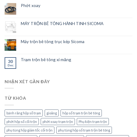
Phớt xoay
MÁY TRỘN BÊ TÔNG HÀNH TINH SICOMA
Máy trộn bê tông trục kép Sicoma
Trạm trộn bê tông xi măng
30
Dec
NHẬN XÉT GẦN ĐÂY
TỪ KHÓA
bánh răng hộp số trạm
gioăng
hộp số trạm trộn bê tông
phớt hộp số cối trộn
phớt xoay trạm trộn
Phụ kiện trạm trộn
phụ tùng hộp giảm tốc cối trộn
phụ tùng hộp số trạm trộn bê tông