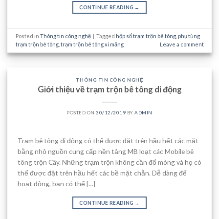
CONTINUE READING
→
Posted in
Thông tin công nghệ
|
Tagged
hộp số trạm trộn bê tông
,
phụ tùng
trạm trộn bê tông
,
trạm trộn bê tông xi măng
Leave a comment
THÔNG TIN CÔNG NGHỆ
Giới thiệu về trạm trộn bê tông di động
POSTED ON
30/12/2019
BY
ADMIN
Trạm bê tông di động có thể được đặt trên hầu hết các mặt
bằng nhỏ nguồn cung cấp nền tảng MB loạt các Mobile bê
tông trộn Cây. Những trạm trộn không cần đổ móng và họ có
thể được đặt trên hầu hết các bề mặt chẵn. Dễ dàng để
hoạt động, bạn có thể […]
CONTINUE READING
→