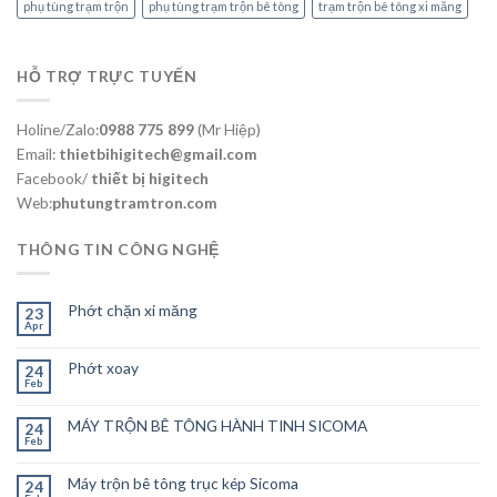
phụ tùng trạm trộn
phụ tùng trạm trộn bê tông
trạm trộn bê tông xi măng
HỖ TRỢ TRỰC TUYẾN
Holine/Zalo:
0988 775 899
(Mr Hiệp)
Email:
thietbihigitech@gmail.com
Facebook/
thiết bị higitech
Web:
phutungtramtron.com
THÔNG TIN CÔNG NGHỆ
Phớt chặn xi măng
23
Apr
Phớt xoay
24
Feb
MÁY TRỘN BÊ TÔNG HÀNH TINH SICOMA
24
Feb
Máy trộn bê tông trục kép Sicoma
24