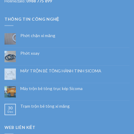
Holine/zalo:
0988 775 899
THÔNG TIN CÔNG NGHỆ
Phớt chặn xi măng
Phớt xoay
MÁY TRỘN BÊ TÔNG HÀNH TINH SICOMA
Máy trộn bê tông trục kép Sicoma
Trạm trộn bê tông xi măng
30
Dec
WEB LIÊN KẾT