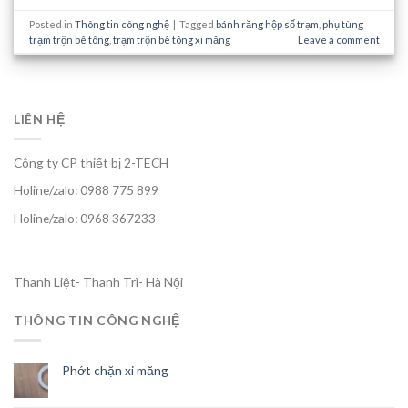
Posted in
Thông tin công nghệ
|
Tagged
bánh răng hộp số trạm
,
phụ tùng
trạm trộn bê tông
,
trạm trộn bê tông xi măng
Leave a comment
LIÊN HỆ
Công ty CP thiết bị 2-TECH
Holine/zalo: 0988 775 899
Holine/zalo: 0968 367233
Thanh Liệt- Thanh Trì- Hà Nội
THÔNG TIN CÔNG NGHỆ
Phớt chặn xi măng