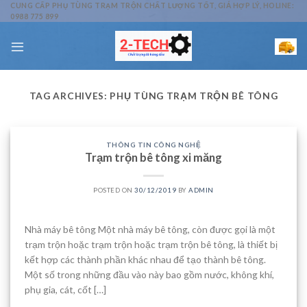
Skip
CUNG CẤP PHỤ TÙNG TRẠM TRỘN CHẤT LƯỢNG TỐT, GIÁ HỢP LÝ, HOLINE:
0988 775 899
to
content
TAG ARCHIVES:
PHỤ TÙNG TRẠM TRỘN BÊ TÔNG
THÔNG TIN CÔNG NGHỆ
Trạm trộn bê tông xi măng
POSTED ON
30/12/2019
BY
ADMIN
Nhà máy bê tông Một nhà máy bê tông, còn được gọi là một
trạm trộn hoặc trạm trộn hoặc trạm trộn bê tông, là thiết bị
kết hợp các thành phần khác nhau để tạo thành bê tông.
Một số trong những đầu vào này bao gồm nước, không khí,
phụ gia, cát, cốt […]