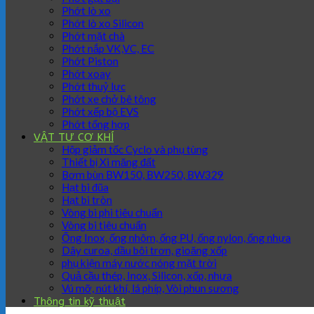
Phớt lò xo
Phớt lò xo Silicon
Phớt mặt chà
Phớt nắp VK,VC, EC
Phớt Piston
Phớt xoay
Phớt thuỷ lực
Phớt xe chở bê tông
Phớt xếp bộ EVS
Phớt tổng hợp
VẬT TƯ CƠ KHÍ
Hộp giảm tốc Cyclo và phụ tùng
Thiết bị Xi măng đất
Bơm bùn BW150, BW250, BW329
Hạt bi đũa
Hạt bi tròn
Vòng bi phi tiêu chuẩn
Vòng bi tiêu chuẩn
Ống Inox, ống nhôm, ống PU, ống nylon, ống nhựa
Dây curoa, dầu bôi trơn, gioăng xốp
phụ kiện máy nước nóng mặt trời
Quả cầu thép, Inox, Silicon, xốp, nhựa
Vú mỡ, nút khí, lá phíp, Vòi phun sương
Thông tin kỹ thuật