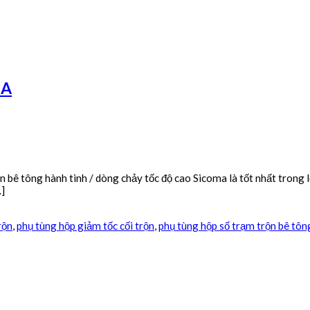
MA
 hành tinh / dòng chảy tốc độ cao Sicoma là tốt nhất trong lớp
…]
rộn
,
phụ tùng hộp giảm tốc cối trộn
,
phụ tùng hộp số trạm trộn bê tôn