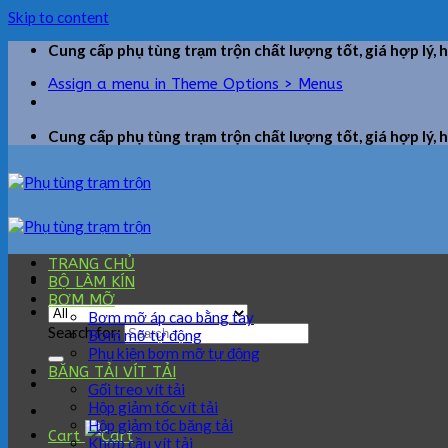
Skip to content
Cung cấp phụ tùng trạm trộn chất lượng tốt, giá hợp lý, 
Assign a menu in Theme Options > Menus
Cung cấp phụ tùng trạm trộn chất lượng tốt, giá hợp lý, 
TRANG CHỦ
BỘ LÀM KÍN
BƠM MỠ
Bơm mỡ áp cao bằng tay
Search for:
Bơm mỡ tự động
Phụ kiện bơm mỡ tự động
BĂNG TẢI VÍT TẢI
Gối treo vít tải
Hộp giảm tốc vít tải
Hộp giảm tốc băng tải
Cart
Khớp cầu vít tải