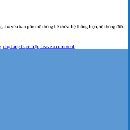
 chủ yếu bao gồm hệ thống bể chứa, hệ thống trộn, hệ thống điều
g
,
phụ tùng trạm trộn
Leave a comment