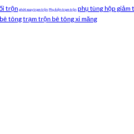
ối trộn
phụ tùng hộp giảm t
phớt xoay trạm trộn
Phụ kiện trạm trộn
 bê tông
trạm trộn bê tông xi măng