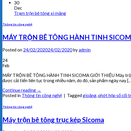
30
Dec
Trạm trộn bê tông xi măng
Thông tin công nghệ
MÁY TRỘN BÊ TÔNG HÀNH TINH SICO
Posted on
24/02/2020
24/02/2020
by
admin
24
Feb
MÁY TRỘN BÊ TÔNG HÀNH TINH SICOMA GIỚI THIỆU Máy trộn bê tông
được cải tiến liên tục trong nhiều năm, do đó, sản phẩm ngày nay [
Continue reading
→
Posted in
Thông tin công nghệ
|
Tagged
gioăng
,
phớt hộp số cối t
Thông tin công nghệ
Máy trộn bê tông trục kép Sicoma