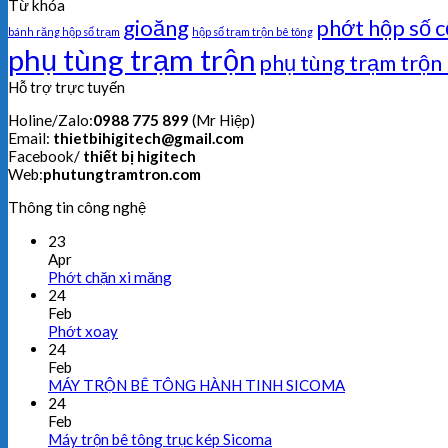
Từ khóa
gioăng
phớt hộp số c
bánh răng hộp số trạm
hộp số trạm trộn bê tông
phụ tùng trạm trộn
phụ tùng trạm trộn
Hỗ trợ trực tuyến
Holine/Zalo:
0988 775 899
(Mr Hiệp)
Email:
thietbihigitech@gmail.com
Facebook/
thiết bị higitech
Web:
phutungtramtron.com
Thông tin công nghệ
23
Apr
Phớt chặn xi măng
24
Feb
Phớt xoay
24
Feb
MÁY TRỘN BÊ TÔNG HÀNH TINH SICOMA
24
Feb
Máy trộn bê tông trục kép Sicoma