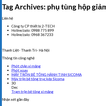
Tag Archives:
phụ tùng hộp giảm
Liên hệ
Công ty CP thiết bị 2-TECH
Holine/zalo: 0988 775 899
Holine/zalo: 0968 367233
Thanh Liệt- Thanh Trì- Hà Nội
Thông tin công nghệ
Phớt chặn xi măng
Phớt xoay
MÁY TRỘN BÊ TÔNG HÀNH TINH SICOMA
Máy trộn bê tông trục kép Sicoma
30
Dec
Trạm trộn bê tông xi măng
Nhận xét gần đây