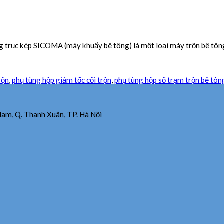
trục kép SICOMA (máy khuấy bê tông) là một loại máy trộn bê tông,
rộn
,
phụ tùng hộp giảm tốc cối trộn
,
phụ tùng hộp số trạm trộn bê tôn
Nam, Q. Thanh Xuân, TP. Hà Nội