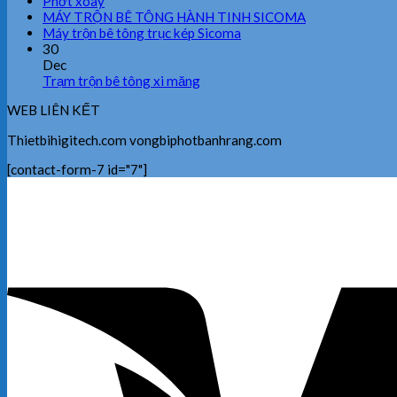
Phớt xoay
MÁY TRỘN BÊ TÔNG HÀNH TINH SICOMA
Máy trộn bê tông trục kép Sicoma
30
Dec
Trạm trộn bê tông xi măng
WEB LIÊN KẾT
Thietbihigitech.com vongbiphotbanhrang.com
[contact-form-7 id="7"]