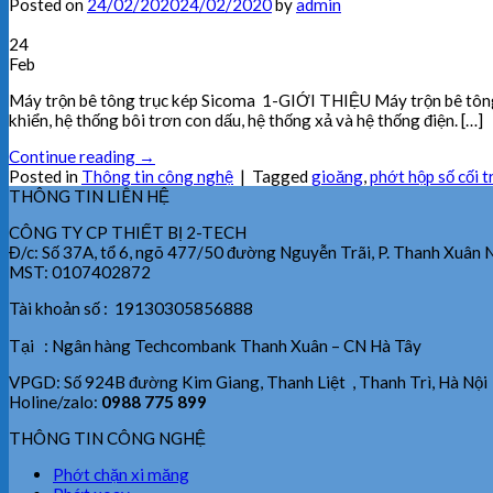
Posted on
24/02/2020
24/02/2020
by
admin
24
Feb
Máy trộn bê tông trục kép Sicoma 1-GIỚI THIỆU Máy trộn bê tông 
khiển, hệ thống bôi trơn con dấu, hệ thống xả và hệ thống điện. […]
Continue reading
→
Posted in
Thông tin công nghệ
|
Tagged
gioăng
,
phớt hộp số cối t
THÔNG TIN LIÊN HỆ
CÔNG TY CP THIẾT BỊ 2-TECH
Đ/c: Số 37A, tổ 6, ngõ 477/50 đường Nguyễn Trãi, P. Thanh Xuân 
MST: 0107402872
Tài khoản số : 19130305856888
Tại : Ngân hàng Techcombank Thanh Xuân – CN Hà Tây
VPGD: Số 924B đường Kim Giang, Thanh Liệt , Thanh Trì, Hà Nội
Holine/zalo:
0988 775 899
THÔNG TIN CÔNG NGHỆ
Phớt chặn xi măng