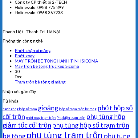
Công ty CP thiết bị 2-TECH
Holine/zalo: 0988 775 899
Holine/zalo: 0968 367233
Thanh Liệt- Thanh Trì- Hà Nội
Thông tin công nghệ
Phớt chặn xi măng
Phớt xoay
MÁY TRỘN BÊ TÔNG HÀNH TINH SICOMA
Máy trộn bê tông trục kép Sicoma
30
Dec
Trạm trộn bê tông xi măng
Nhận xét gần đây
Từ khóa
gioăng
phớt hộp số
bánh răng hộp số trạm
hộp số trạm trộn bê tông
cối trộn
phụ tùng hộp
phớt xoay trạm trộn
Phụ kiện trạm trộn
giảm tốc cối trộn
phụ tùng hộp số trạm trộn
phụ tùng trạm trộn
bê tông
phụ tùng