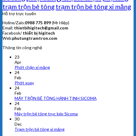
trạm trộn bê tông
trạm trộn bê tông xi măng
Hỗ trợ trực tuyến
Holine/Zalo:
0988 775 899
(Mr Hiệp)
Email:
thietbihigitech@gmail.com
Facebook/
thiết bị higitech
Web:
phutungtramtron.com
Thông tin công nghệ
23
Apr
Phớt chặn xi măng
24
Feb
Phớt xoay
24
Feb
MÁY TRỘN BÊ TÔNG HÀNH TINH SICOMA
24
Feb
Máy trộn bê tông trục kép Sicoma
30
Dec
Trạm trộn bê tông xi măng