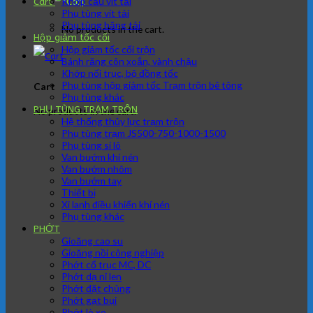
Khớp cầu vít tải
Cart
Phụ tùng vít tải
Phụ tùng băng tải
No products in the cart.
Hộp giảm tốc cối
Hộp giảm tốc cối trộn
Bánh răng côn xoắn, vành chậu
Khớp nối trục, bộ đồng tốc
Phụ tùng hộp giảm tốc Trạm trộn bê tông
Cart
Phụ tùng khác
PHỤ TÙNG TRẠM TRÔN
No products in the cart.
Hệ thống thủy lực trạm trộn
Phụ tùng trạm JS500-750-1000-1500
Phụ tùng si lô
Van bướm khí nén
Van bướm nhôm
Van bướm tay
Thiết bị
Xi lanh điều khiển khí nén
Phụ tùng khác
PHỚT
Gioăng cao su
Gioăng nồi công nghiệp
Phớt cổ trục MC, DC
Phớt dạ nỉ len
Phớt đặt chủng
Phớt gạt bụi
Phớt lò xo