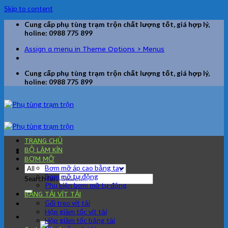
Skip to content
Cung cấp phụ tùng trạm trộn chất lượng tốt, giá hợp lý,
holine: 0988 775 899
Assign a menu in Theme Options > Menus
Cung cấp phụ tùng trạm trộn chất lượng tốt, giá hợp lý,
holine: 0988 775 899
TRANG CHỦ
BỘ LÀM KÍN
BƠM MỠ
Bơm mỡ áp cao bằng tay
Bơm mỡ tự động
Search for:
Phụ kiện bơm mỡ tự động
BĂNG TẢI VÍT TẢI
Gối treo vít tải
Hộp giảm tốc vít tải
Hộp giảm tốc băng tải