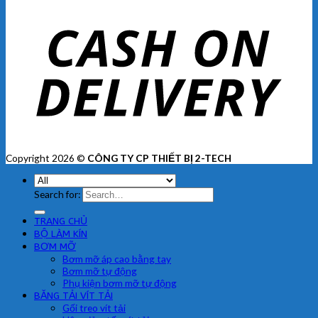
Copyright 2026 ©
CÔNG TY CP THIẾT BỊ 2-TECH
Search for:
TRANG CHỦ
BỘ LÀM KÍN
BƠM MỠ
Bơm mỡ áp cao bằng tay
Bơm mỡ tự động
Phụ kiện bơm mỡ tự động
BĂNG TẢI VÍT TẢI
Gối treo vít tải