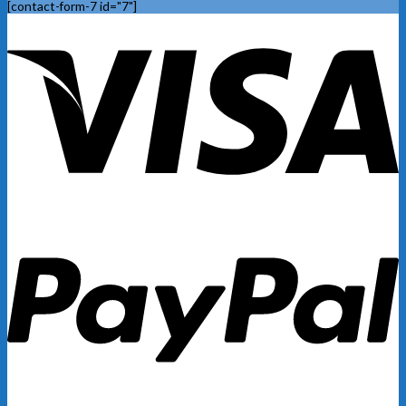
[contact-form-7 id="7"]