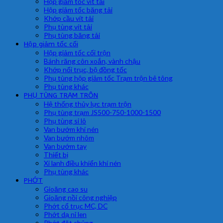
Hộp giảm tốc vít tải
Hộp giảm tốc băng tải
Khớp cầu vít tải
Phụ tùng vít tải
Phụ tùng băng tải
Hộp giảm tốc cối
Hộp giảm tốc cối trộn
Bánh răng côn xoắn, vành chậu
Khớp nối trục, bộ đồng tốc
Phụ tùng hộp giảm tốc Trạm trộn bê tông
Phụ tùng khác
PHỤ TÙNG TRẠM TRÔN
Hệ thống thủy lực trạm trộn
Phụ tùng trạm JS500-750-1000-1500
Phụ tùng si lô
Van bướm khí nén
Van bướm nhôm
Van bướm tay
Thiết bị
Xi lanh điều khiển khí nén
Phụ tùng khác
PHỚT
Gioăng cao su
Gioăng nồi công nghiệp
Phớt cổ trục MC, DC
Phớt dạ nỉ len
Phớt đặt chủng