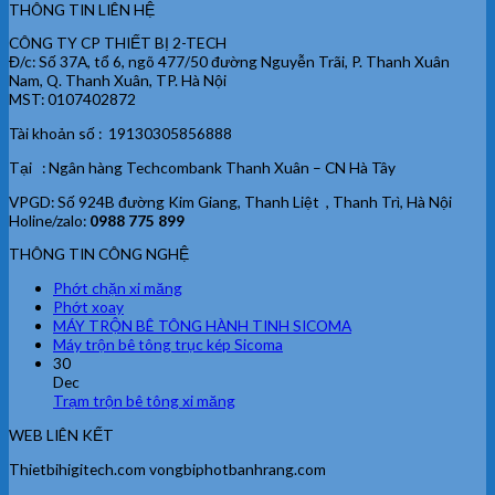
THÔNG TIN LIÊN HỆ
CÔNG TY CP THIẾT BỊ 2-TECH
Đ/c: Số 37A, tổ 6, ngõ 477/50 đường Nguyễn Trãi, P. Thanh Xuân
Nam, Q. Thanh Xuân, TP. Hà Nội
MST: 0107402872
Tài khoản số : 19130305856888
Tại : Ngân hàng Techcombank Thanh Xuân – CN Hà Tây
VPGD: Số 924B đường Kim Giang, Thanh Liệt , Thanh Trì, Hà Nội
Holine/zalo:
0988 775 899
THÔNG TIN CÔNG NGHỆ
Phớt chặn xi măng
Phớt xoay
MÁY TRỘN BÊ TÔNG HÀNH TINH SICOMA
Máy trộn bê tông trục kép Sicoma
30
Dec
Trạm trộn bê tông xi măng
WEB LIÊN KẾT
Thietbihigitech.com vongbiphotbanhrang.com