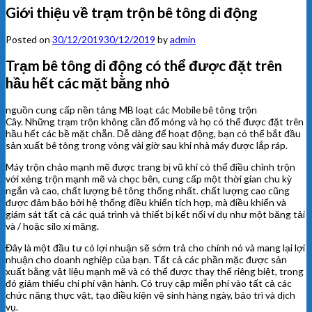
Giới thiệu về trạm trộn bê tông di động
Posted on
30/12/2019
30/12/2019
by
admin
Trạm bê tông di động có thể được đặt trên
hầu hết các mặt bằng nhỏ
nguồn cung cấp nền tảng MB loạt các Mobile bê tông trộn
Cây. Những trạm trộn không cần đổ móng và họ có thể được đặt trên
hầu hết các bề mặt chẵn. Dễ dàng để hoạt động, bạn có thể bắt đầu
sản xuất bê tông trong vòng vài giờ sau khi nhà máy được lắp ráp.
Máy trộn chảo mạnh mẽ được trang bị vũ khí có thể điều chỉnh trộn
với xẻng trộn mạnh mẽ và chọc bên, cung cấp một thời gian chu kỳ
ngắn và cao, chất lượng bê tông thống nhất. chất lượng cao cũng
được đảm bảo bởi hệ thống điều khiển tích hợp, mà điều khiển và
giám sát tất cả các quá trình và thiết bị kết nối ví dụ như một băng tải
và / hoặc silo xi măng.
Đây là một đầu tư có lợi nhuận sẽ sớm trả cho chính nó và mang lại lợi
nhuận cho doanh nghiệp của bạn. Tất cả các phần mặc được sản
xuất bằng vật liệu mạnh mẽ và có thể được thay thế riêng biệt, trong
đó giảm thiểu chi phí vận hành. Có truy cập miễn phí vào tất cả các
chức năng thực vật, tạo điều kiện vệ sinh hàng ngày, bảo trì và dịch
vụ.