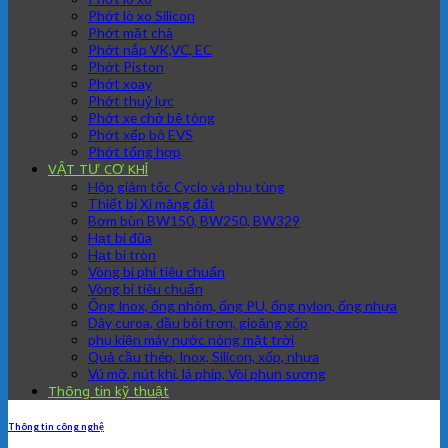
Phớt lò xo Silicon
Phớt mặt chà
Phớt nắp VK,VC, EC
Phớt Piston
Phớt xoay
Phớt thuỷ lực
Phớt xe chở bê tông
Phớt xếp bộ EVS
Phớt tổng hợp
VẬT TƯ CƠ KHÍ
Hộp giảm tốc Cyclo và phụ tùng
Thiết bị Xi măng đất
Bơm bùn BW150, BW250, BW329
Hạt bi đũa
Hạt bi tròn
Vòng bi phi tiêu chuẩn
Vòng bi tiêu chuẩn
Ống Inox, ống nhôm, ống PU, ống nylon, ống nhựa
Dây curoa, dầu bôi trơn, gioăng xốp
phụ kiện máy nước nóng mặt trời
Quả cầu thép, Inox, Silicon, xốp, nhựa
Vú mỡ, nút khí, lá phíp, Vòi phun sương
Thông tin kỹ thuật
Thông tin công nghệ