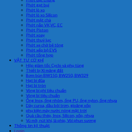
Phớt gạt bụi
Phớt lò xo
Phớt lò xo Silicon
Phớt mặt chà
Phớt nắp VK,VC, EC
Phớt Piston
Phớt xoay
Phớt thuỷ lực
Phớt xe chở bê tông
Phớt xếp bộ EVS
Phớt tổng hợp
VẬT TƯ CƠ KHÍ
Hộp giảm tốc Cyclo và phụ tùng
Thiết bị Xi măng đất
Bơm bùn BW150, BW250, BW329
Hạt bi đũa
Hạt bi tròn
Vòng bi phi tiêu chuẩn
Vòng bi tiêu chuẩn
Ống Inox, ống nhôm, ống PU, ống nylon, ống nhựa
Dây curoa, dầu bôi trơn, gioăng xốp
phụ kiện máy nước nóng mặt trời
Quả cầu thép, Inox, Silicon, xốp, nhựa
Vú mỡ, nút khí, lá phíp, Vòi phun sương
Thông tin kỹ thuật
Login