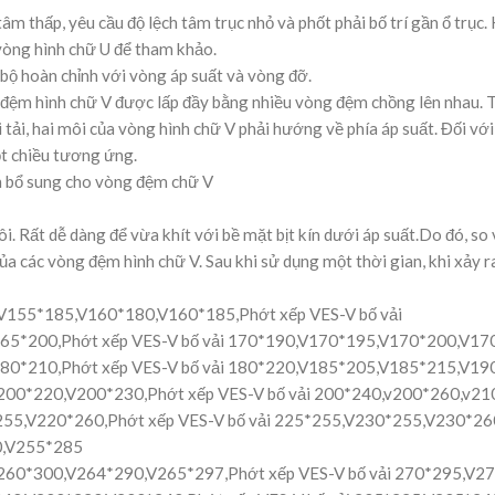
tâm thấp, yêu cầu độ lệch tâm trục nhỏ và phốt phải bố trí gần ổ trụ
vòng hình chữ U để tham khảo.
bộ hoàn chỉnh với vòng áp suất và vòng đỡ.
g đệm hình chữ V được lấp đầy bằng nhiều vòng đệm chồng lên nhau. T
i tải, hai môi của vòng hình chữ V phải hướng về phía áp suất. Đối với 
ột chiều tương ứng.
ơn bổ sung cho vòng đệm chữ V
i. Rất dễ dàng để vừa khít với bề mặt bịt kín dưới áp suất.Do đó, so
của các vòng đệm hình chữ V. Sau khi sử dụng một thời gian, khi xảy r
,V155*185,V160*180,V160*185,Phớt xếp VES-V bố vải
*200,Phớt xếp VES-V bố vải 170*190,V170*195,V170*200,V170*
0*210,Phớt xếp VES-V bố vải 180*220,V185*205,V185*215,V1
V200*220,V200*230,Phớt xếp VES-V bố vải 200*240,v200*260,v2
55,V220*260,Phớt xếp VES-V bố vải 225*255,V230*255,V230*26
0,V255*285
V260*300,V264*290,V265*297,Phớt xếp VES-V bố vải 270*295,V