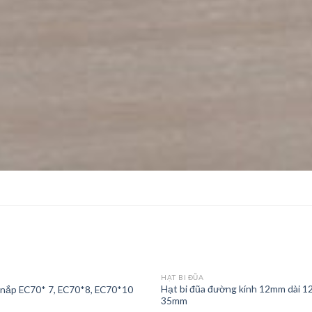
HẠT BI ĐŨA
Hạt bi đũa đường kính 12mm dài 1
nắp EC70* 7, EC70*8, EC70*10
35mm