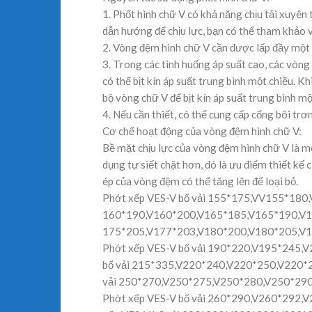
1. Phốt hình chữ V có khả năng chịu tải xuyên 
dẫn hướng để chịu lực, bạn có thể tham khảo 
2. Vòng đệm hình chữ V cần được lấp đầy một 
3. Trong các tình huống áp suất cao, các vòn
có thể bịt kín áp suất trung bình một chiều. Kh
bộ vòng chữ V để bịt kín áp suất trung bình m
4. Nếu cần thiết, có thể cung cấp cổng bôi tr
Cơ chế hoạt động của vòng đệm hình chữ V:
Bề mặt chịu lực của vòng đệm hình chữ V là mô
dụng tự siết chặt hơn, đó là ưu điểm thiết kế 
ép của vòng đệm có thể tăng lên để loại bỏ.
Phớt xếp VES-V bố vải 155*175,VV155*180
160*190,V160*200,V165*185,V165*190,V165
175*205,V177*203,V180*200,V180*205,V18
Phớt xếp VES-V bố vải 190*220,V195*245,
bố vải 215*335,V220*240,V220*250,V220*2
vải 250*270,V250*275,V250*280,V250*29
Phớt xếp VES-V bố vải 260*290,V260*292,