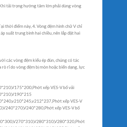
c. Khi tải trọng hướng tâm lớn phải dùng vòng
ại thời điểm này, 4. Vòng đệm hình chữ V chỉ
áp suất trung bình hai chiều, nên lắp đặt hai
 với các vòng đệm kiểu ép đùn, chúng có tác
a rò rỉ do vòng đệm bị mòn hoặc biến dạng, lực
210,V175*200,Phớt xếp VES-V bố vải
90*210,V190*215
10*240,v210*245,v212*237,Phớt xếp VES-V
0,V240*270,V240*280,Phớt xếp VES-V bố
270*300,V270*310,V280*310,V280*320,Phớt