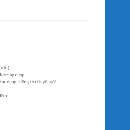
(VẢI)
 được áp dụng.
ác dụng chống rò rỉ tuyệt vời.
 đệm.