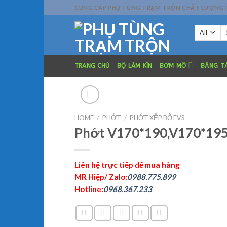
Skip
CUNG CẤP PHỤ TÙNG TRẠM TRỘN CHẤT LƯỢNG TỐT
to
Se
content
fo
TRANG CHỦ
BỘ LÀM KÍN
BƠM MỠ
BĂNG TẢ
HOME
/
PHỚT
/
PHỚT XẾP BỘ EVS
Phớt V170*190,V170*195
Liên hệ trực tiếp để mua hàng
MR Hiệp/ Zalo:
0988.775.899
Hotline:
0968.367.233