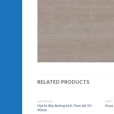
RELATED PRODUCTS
HẠT BI ĐŨA
PHỚT
ính 1.5mm dài 3-
Hạt bi đũa đường kính 7mm dài 10-
Phớt 
40mm