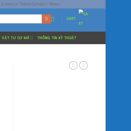
n a menu in Theme Options > Menus
CART
VẬT TƯ CƠ KHÍ
THÔNG TIN KỸ THUẬT