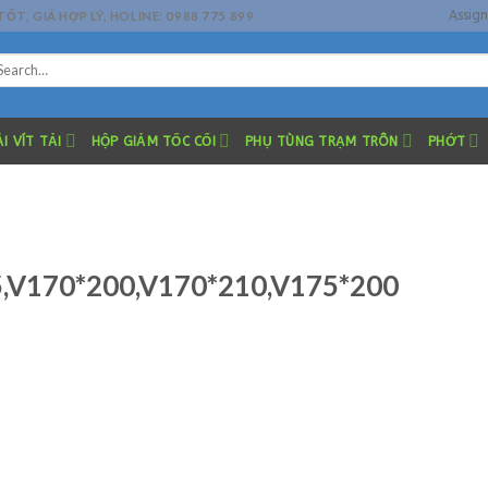
Assig
, GIÁ HỢP LÝ, HOLINE: 0988 775 899
arch
r:
I VÍT TẢI
HỘP GIẢM TỐC CỐI
PHỤ TÙNG TRẠM TRÔN
PHỚT
,V170*200,V170*210,V175*200