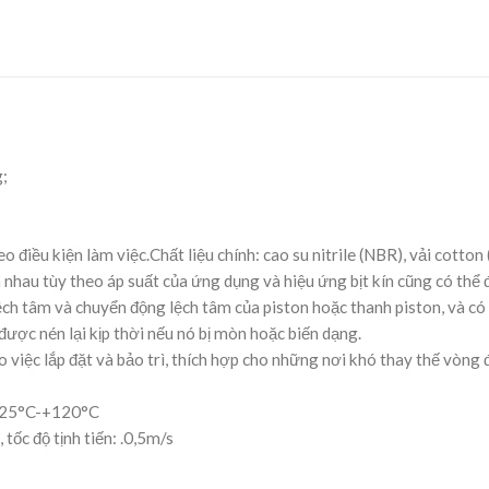
g;
 điều kiện làm việc.Chất liệu chính: cao su nitrile (NBR), vải cotton 
 nhau tùy theo áp suất của ứng dụng và hiệu ứng bịt kín cũng có thể
ch tâm và chuyển động lệch tâm của piston hoặc thanh piston, và có t
 được nén lại kịp thời nếu nó bị mòn hoặc biến dạng.
ho việc lắp đặt và bảo trì, thích hợp cho những nơi khó thay thế vòng
 -25°C-+120°C
tốc độ tịnh tiến: .0,5m/s