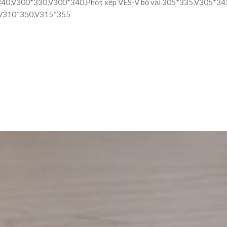
340,V300*330,V300*340,Phớt xếp VES-V bố vải 305*335,V305*3
,V310*350,V315*355