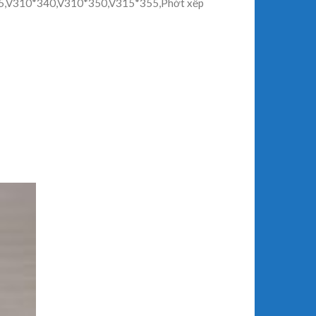
45,V310*340,V310*350,V315*355,Phớt xếp