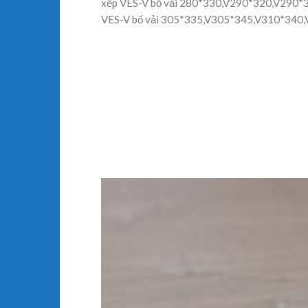
xếp VES-V bố vải 280*330,V290*320,V290*
VES-V bố vải 305*335,V305*345,V310*340