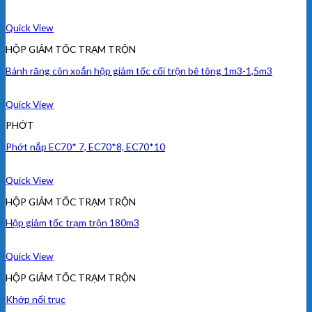
Quick View
HỘP GIẢM TỐC TRẠM TRỘN
Bánh răng côn xoắn hộp giảm tốc cối trộn bê tông 1m3-1,5m3
Quick View
PHỚT
Phớt nắp EC70* 7, EC70*8, EC70*10
Quick View
HỘP GIẢM TỐC TRẠM TRỘN
Hộp giảm tốc trạm trộn 180m3
Quick View
HỘP GIẢM TỐC TRẠM TRỘN
Khớp nối trục