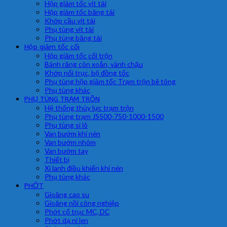
Hộp giảm tốc vít tải
Hộp giảm tốc băng tải
Khớp cầu vít tải
Phụ tùng vít tải
Phụ tùng băng tải
Hộp giảm tốc cối
Hộp giảm tốc cối trộn
Bánh răng côn xoắn, vành chậu
Khớp nối trục, bộ đồng tốc
Phụ tùng hộp giảm tốc Trạm trộn bê tông
Phụ tùng khác
PHỤ TÙNG TRẠM TRÔN
Hệ thống thủy lực trạm trộn
Phụ tùng trạm JS500-750-1000-1500
Phụ tùng si lô
Van bướm khí nén
Van bướm nhôm
Van bướm tay
Thiết bị
Xi lanh điều khiển khí nén
Phụ tùng khác
PHỚT
Gioăng cao su
Gioăng nồi công nghiệp
Phớt cổ trục MC, DC
Phớt dạ nỉ len