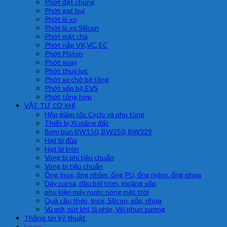
Phớt đặt chủng
Phớt gạt bụi
Phớt lò xo
Phớt lò xo Silicon
Phớt mặt chà
Phớt nắp VK,VC, EC
Phớt Piston
Phớt xoay
Phớt thuỷ lực
Phớt xe chở bê tông
Phớt xếp bộ EVS
Phớt tổng hợp
VẬT TƯ CƠ KHÍ
Hộp giảm tốc Cyclo và phụ tùng
Thiết bị Xi măng đất
Bơm bùn BW150, BW250, BW329
Hạt bi đũa
Hạt bi tròn
Vòng bi phi tiêu chuẩn
Vòng bi tiêu chuẩn
Ống Inox, ống nhôm, ống PU, ống nylon, ống nhựa
Dây curoa, dầu bôi trơn, gioăng xốp
phụ kiện máy nước nóng mặt trời
Quả cầu thép, Inox, Silicon, xốp, nhựa
Vú mỡ, nút khí, lá phíp, Vòi phun sương
Thông tin kỹ thuật