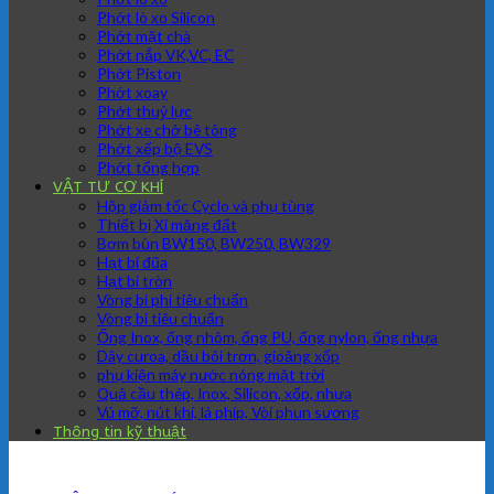
Phớt lò xo Silicon
Phớt mặt chà
Phớt nắp VK,VC, EC
Phớt Piston
Phớt xoay
Phớt thuỷ lực
Phớt xe chở bê tông
Phớt xếp bộ EVS
Phớt tổng hợp
VẬT TƯ CƠ KHÍ
Hộp giảm tốc Cyclo và phụ tùng
Thiết bị Xi măng đất
Bơm bùn BW150, BW250, BW329
Hạt bi đũa
Hạt bi tròn
Vòng bi phi tiêu chuẩn
Vòng bi tiêu chuẩn
Ống Inox, ống nhôm, ống PU, ống nylon, ống nhựa
Dây curoa, dầu bôi trơn, gioăng xốp
phụ kiện máy nước nóng mặt trời
Quả cầu thép, Inox, Silicon, xốp, nhựa
Vú mỡ, nút khí, lá phíp, Vòi phun sương
Thông tin kỹ thuật