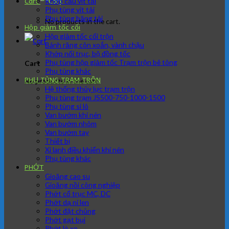
Khớp cầu vít tải
Cart
Phụ tùng vít tải
Phụ tùng băng tải
No products in the cart.
Hộp giảm tốc cối
Hộp giảm tốc cối trộn
Bánh răng côn xoắn, vành chậu
Khớp nối trục, bộ đồng tốc
Phụ tùng hộp giảm tốc Trạm trộn bê tông
Cart
Phụ tùng khác
PHỤ TÙNG TRẠM TRÔN
No products in the cart.
Hệ thống thủy lực trạm trộn
Phụ tùng trạm JS500-750-1000-1500
Phụ tùng si lô
Van bướm khí nén
Van bướm nhôm
Van bướm tay
Thiết bị
Xi lanh điều khiển khí nén
Phụ tùng khác
PHỚT
Gioăng cao su
Gioăng nồi công nghiệp
Phớt cổ trục MC, DC
Phớt dạ nỉ len
Phớt đặt chủng
Phớt gạt bụi
Phớt lò xo