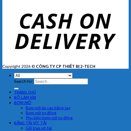
Copyright 2026 ©
CÔNG TY CP THIẾT BỊ 2-TECH
Search for:
TRANG CHỦ
BỘ LÀM KÍN
BƠM MỠ
Bơm mỡ áp cao bằng tay
Bơm mỡ tự động
Phụ kiện bơm mỡ tự động
BĂNG TẢI VÍT TẢI
Gối treo vít tải