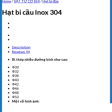
Home
/
VẬT TƯ CƠ KHÍ
/
Hạt bi đũa
Hạt bi cầu Inox 304
Description
Reviews (0)
Bi thép nhiều đường kính như sau:
Φ30
Φ32
Φ38
Φ40
Φ42
Φ46
Φ48
Φ50
Một số hình ảnh: