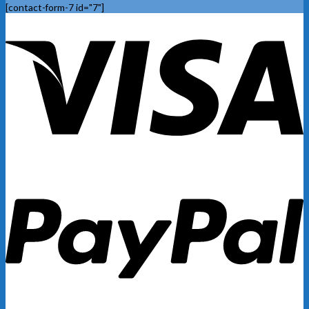
[contact-form-7 id="7"]