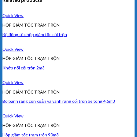
Quick View
HỘP GIẢM TỐC TRẠM TRỘN
Bộ đồng tốc hộp giảm tốc cối trộn
Quick View
HỘP GIẢM TỐC TRẠM TRỘN
Khớp nối cối trộn 2m3
Quick View
HỘP GIẢM TỐC TRẠM TRỘN
Bộ bánh răng côn xoắn và vành răng cối trộn bê tông 4,5m3
Quick View
HỘP GIẢM TỐC TRẠM TRỘN
Hộp giảm tốc trạm trộn 90m3