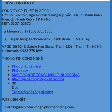
THÔNG TIN LIÊN HỆ
CÔNG TY CP THIẾT BỊ 2-TECH
Đ/c: Số 37A, tổ 6, ngõ 477/50 đường Nguyễn Trãi, P. Thanh Xuân
Nam, Q. Thanh Xuân, TP. Hà Nội
MST: 0107402872
Tài khoản số : 19130305856888
Tại : Ngân hàng Techcombank Thanh Xuân – CN Hà Tây
VPGD: Số 924B đường Kim Giang, Thanh Liệt , Thanh Trì, Hà Nội
Holine/zalo:
0988 775 899
THÔNG TIN CÔNG NGHỆ
Phớt chặn xi măng
Phớt xoay
MÁY TRỘN BÊ TÔNG HÀNH TINH SICOMA
Máy trộn bê tông trục kép Sicoma
30
Dec
Trạm trộn bê tông xi măng
WEB LIÊN KẾT
Thietbihigitech.com vongbiphotbanhrang.com