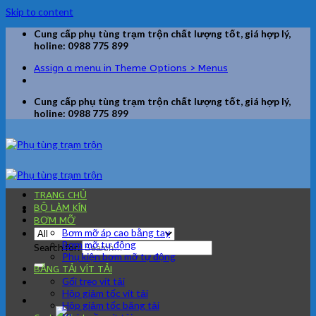
Skip to content
Cung cấp phụ tùng trạm trộn chất lượng tốt, giá hợp lý,
holine: 0988 775 899
Assign a menu in Theme Options > Menus
Cung cấp phụ tùng trạm trộn chất lượng tốt, giá hợp lý,
holine: 0988 775 899
TRANG CHỦ
BỘ LÀM KÍN
BƠM MỠ
Bơm mỡ áp cao bằng tay
Bơm mỡ tự động
Search for:
Phụ kiện bơm mỡ tự động
BĂNG TẢI VÍT TẢI
Gối treo vít tải
Hộp giảm tốc vít tải
Hộp giảm tốc băng tải