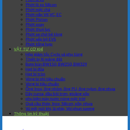
Phớt lò xo Silicon
Phớt mặt chà
Phớt nắp VK,VC, EC
Phớt Piston
Phớt xoay
Phớt thuỷ lực
Phớt xe chở bê tông
Phớt xếp bộ EVS
Phớt tổng hợp
VẬT TƯ CƠ KHÍ
Hộp giảm tốc Cyclo và phụ tùng
Thiết bị Xi măng đất
Bơm bùn BW150, BW250, BW329
Hạt bi đũa
Hạt bi tròn
Vòng bi phi tiêu chuẩn
Vòng bi tiêu chuẩn
Ống Inox, ống nhôm, ống PU, ống nylon, ống nhựa
Dây curoa, dầu bôi trơn, gioăng xốp
phụ kiện máy nước nóng mặt trời
Quả cầu thép, Inox, Silicon, xốp, nhựa
Vú mỡ, nút khí, lá phíp, Vòi phun sương
Thông tin kỹ thuật