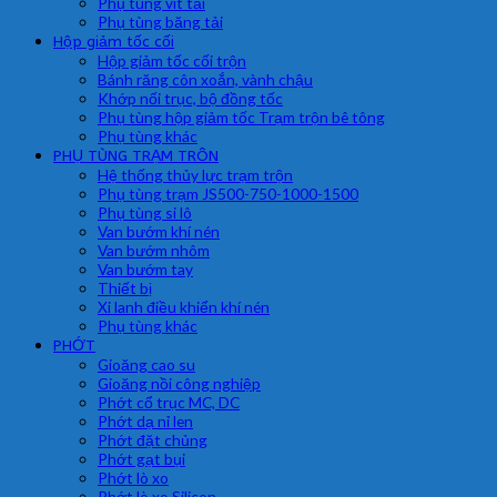
Phụ tùng vít tải
Phụ tùng băng tải
Hộp giảm tốc cối
Hộp giảm tốc cối trộn
Bánh răng côn xoắn, vành chậu
Khớp nối trục, bộ đồng tốc
Phụ tùng hộp giảm tốc Trạm trộn bê tông
Phụ tùng khác
PHỤ TÙNG TRẠM TRÔN
Hệ thống thủy lực trạm trộn
Phụ tùng trạm JS500-750-1000-1500
Phụ tùng si lô
Van bướm khí nén
Van bướm nhôm
Van bướm tay
Thiết bị
Xi lanh điều khiển khí nén
Phụ tùng khác
PHỚT
Gioăng cao su
Gioăng nồi công nghiệp
Phớt cổ trục MC, DC
Phớt dạ nỉ len
Phớt đặt chủng
Phớt gạt bụi
Phớt lò xo
Phớt lò xo Silicon