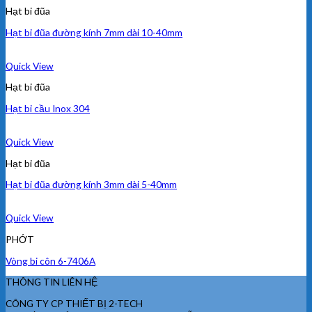
Hạt bi đũa
Hạt bi đũa đường kính 7mm dài 10-40mm
Quick View
Hạt bi đũa
Hạt bi cầu Inox 304
Quick View
Hạt bi đũa
Hạt bi đũa đường kính 3mm dài 5-40mm
Quick View
PHỚT
Vòng bi côn 6-7406A
THÔNG TIN LIÊN HỆ
CÔNG TY CP THIẾT BỊ 2-TECH