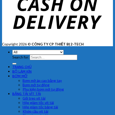
Copyright 2026 ©
CÔNG TY CP THIẾT BỊ 2-TECH
Search for:
TRANG CHỦ
BỘ LÀM KÍN
BƠM MỠ
Bơm mỡ áp cao bằng tay
Bơm mỡ tự động
Phụ kiện bơm mỡ tự động
BĂNG TẢI VÍT TẢI
Gối treo vít tải
Hộp giảm tốc vít tải
Hộp giảm tốc băng tải
Khớp cầu vít tải