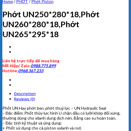
Home
/
PHỚT
/
Phớt Piston
Phớt UN250*280*18,Phớt
UN260*280*18,Phớt
UN265*295*18
Liên hệ trực tiếp để mua hàng
MR Hiệp/ Zalo:
0988.775.899
Hotline:
0968.367.233
Description
Reviews (0)
Phốt UN Hay phớt ben, phớt thuỷ lực – UN Hydraulic Seal
– Đặc điểm: Phốt thủy lực hình U chặn dầu có lưỡi khớp đối xứng,
thường dùng cho xilanh dung dịch nén. Bằng cao su hoàn toàn.
– Đặc tính kỹ thuật và ứng dụng:
+ Phốt sử dụng cho cả piston xylanh và rod.