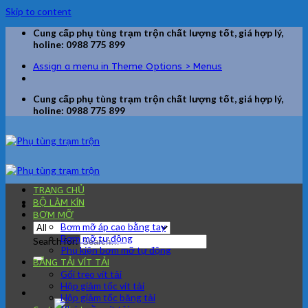
Skip to content
Cung cấp phụ tùng trạm trộn chất lượng tốt, giá hợp lý,
holine: 0988 775 899
Assign a menu in Theme Options > Menus
Cung cấp phụ tùng trạm trộn chất lượng tốt, giá hợp lý,
holine: 0988 775 899
TRANG CHỦ
BỘ LÀM KÍN
BƠM MỠ
Bơm mỡ áp cao bằng tay
Bơm mỡ tự động
Search for:
Phụ kiện bơm mỡ tự động
BĂNG TẢI VÍT TẢI
Gối treo vít tải
Hộp giảm tốc vít tải
Hộp giảm tốc băng tải