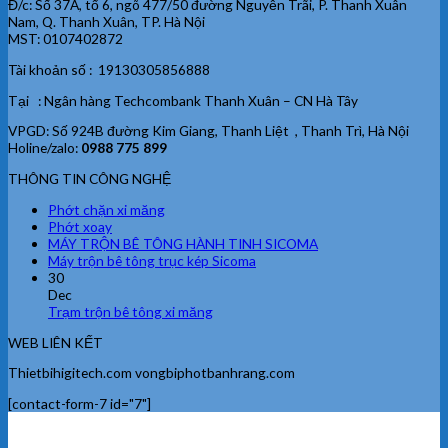
Đ/c: Số 37A, tổ 6, ngõ 477/50 đường Nguyễn Trãi, P. Thanh Xuân
Nam, Q. Thanh Xuân, TP. Hà Nội
MST: 0107402872
Tài khoản số : 19130305856888
Tại : Ngân hàng Techcombank Thanh Xuân – CN Hà Tây
VPGD: Số 924B đường Kim Giang, Thanh Liệt , Thanh Trì, Hà Nội
Holine/zalo:
0988 775 899
THÔNG TIN CÔNG NGHỆ
Phớt chặn xi măng
Phớt xoay
MÁY TRỘN BÊ TÔNG HÀNH TINH SICOMA
Máy trộn bê tông trục kép Sicoma
30
Dec
Trạm trộn bê tông xi măng
WEB LIÊN KẾT
Thietbihigitech.com vongbiphotbanhrang.com
[contact-form-7 id="7"]