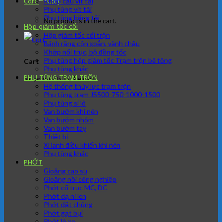
Khớp cầu vít tải
Cart
Phụ tùng vít tải
Phụ tùng băng tải
No products in the cart.
Hộp giảm tốc cối
Hộp giảm tốc cối trộn
Bánh răng côn xoắn, vành chậu
Khớp nối trục, bộ đồng tốc
Phụ tùng hộp giảm tốc Trạm trộn bê tông
Cart
Phụ tùng khác
PHỤ TÙNG TRẠM TRÔN
No products in the cart.
Hệ thống thủy lực trạm trộn
Phụ tùng trạm JS500-750-1000-1500
Phụ tùng si lô
Van bướm khí nén
Van bướm nhôm
Van bướm tay
Thiết bị
Xi lanh điều khiển khí nén
Phụ tùng khác
PHỚT
Gioăng cao su
Gioăng nồi công nghiệp
Phớt cổ trục MC, DC
Phớt dạ nỉ len
Phớt đặt chủng
Phớt gạt bụi
Phớt lò xo