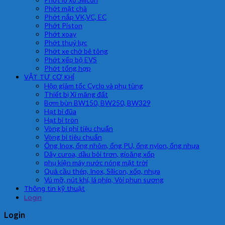
Phớt mặt chà
Phớt nắp VK,VC, EC
Phớt Piston
Phớt xoay
Phớt thuỷ lực
Phớt xe chở bê tông
Phớt xếp bộ EVS
Phớt tổng hợp
VẬT TƯ CƠ KHÍ
Hộp giảm tốc Cyclo và phụ tùng
Thiết bị Xi măng đất
Bơm bùn BW150, BW250, BW329
Hạt bi đũa
Hạt bi tròn
Vòng bi phi tiêu chuẩn
Vòng bi tiêu chuẩn
Ống Inox, ống nhôm, ống PU, ống nylon, ống nhựa
Dây curoa, dầu bôi trơn, gioăng xốp
phụ kiện máy nước nóng mặt trời
Quả cầu thép, Inox, Silicon, xốp, nhựa
Vú mỡ, nút khí, lá phíp, Vòi phun sương
Thông tin kỹ thuật
Login
Login