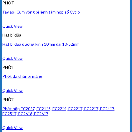
PHỚT
Tay áo- Cụm vòng bi lệnh tâm hộp số Cyclo
Quick View
Hạt bi đũa
Hạt bi đũa đường kính 10mm dài 10-52mm
Quick View
PHỚT
Phớt dạ chặn xi măng
Quick View
PHỚT
Phớt nắp EC20*7, EC21*5, EC22*4, EC22*7, EC22*7, EC24*7,
EC25*7, EC26*6, EC26*7
Quick View