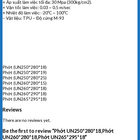
+ Áp suất làm việc tối đa: 30 Mpa (300kg/cm2).
+ Vận tốc làm việc: 0.03 ~ 0.5 m/sec
+ Nhiệt độ làm việc: -20ºC ~ 100ºC
– Vật liệu: TPU – Độ cứng M-93
Phớt (UN250*280*18)
Phớt (UN250*280*19)
Phớt (UN250*280*25)
Phớt (UN260*280*15)
Phớt (UN260*280*18)
Phớt (UN260*290*18)
Phớt (UN265*295*18)
Reviews
There are no reviews yet.
Be the first to review “Phớt UN250*280*18,Phớt
UN260*280*18,Phớt UN265*295*18”