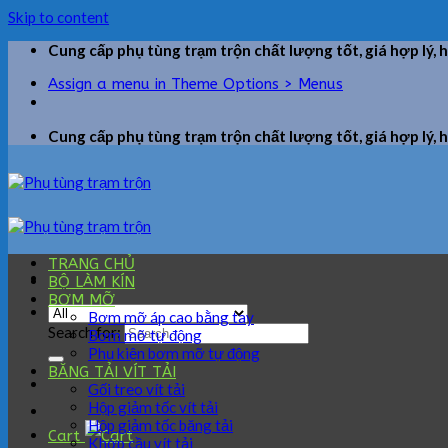
Skip to content
Cung cấp phụ tùng trạm trộn chất lượng tốt, giá hợp lý, 
Assign a menu in Theme Options > Menus
Cung cấp phụ tùng trạm trộn chất lượng tốt, giá hợp lý, 
TRANG CHỦ
BỘ LÀM KÍN
BƠM MỠ
Bơm mỡ áp cao bằng tay
Search for:
Bơm mỡ tự động
Phụ kiện bơm mỡ tự động
BĂNG TẢI VÍT TẢI
Gối treo vít tải
Hộp giảm tốc vít tải
Hộp giảm tốc băng tải
Cart
Khớp cầu vít tải