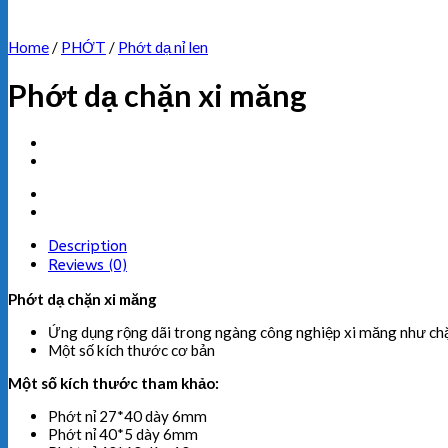
Home
/
PHỚT
/
Phớt dạ nỉ len
Phớt dạ chặn xi măng
Description
Reviews (0)
Phớt dạ chặn xi măng
Ứng dụng rộng dãi trong ngàng công nghiệp xi măng như chặn x
Một số kích thước cơ bản
Một số kích thước tham khảo:
Phớt nỉ 27*40 dày 6mm
Phớt nỉ 40*5 dày 6mm