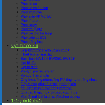
Phớt lò xo
Phớt lò xo Silicon
Phớt mặt chà
Phớt nắp VK,VC, EC
Phớt Piston
Phớt xoay
Phớt thuỷ lực
Phớt xe chở bê tông
Phớt xếp bộ EVS
Phớt tổng hợp
VẬT TƯ CƠ KHÍ
Hộp giảm tốc Cyclo và phụ tùng
Thiết bị Xi măng đất
Bơm bùn BW150, BW250, BW329
Hạt bi đũa
Hạt bi tròn
Vòng bi phi tiêu chuẩn
Vòng bi tiêu chuẩn
Ống Inox, ống nhôm, ống PU, ống nylon, ống nhựa
Dây curoa, dầu bôi trơn, gioăng xốp
phụ kiện máy nước nóng mặt trời
Quả cầu thép, Inox, Silicon, xốp, nhựa
Vú mỡ, nút khí, lá phíp, Vòi phun sương
Thông tin kỹ thuật