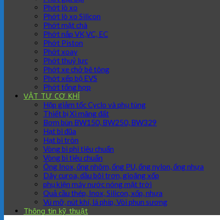
Phớt lò xo
Phớt lò xo Silicon
Phớt mặt chà
Phớt nắp VK,VC, EC
Phớt Piston
Phớt xoay
Phớt thuỷ lực
Phớt xe chở bê tông
Phớt xếp bộ EVS
Phớt tổng hợp
VẬT TƯ CƠ KHÍ
Hộp giảm tốc Cyclo và phụ tùng
Thiết bị Xi măng đất
Bơm bùn BW150, BW250, BW329
Hạt bi đũa
Hạt bi tròn
Vòng bi phi tiêu chuẩn
Vòng bi tiêu chuẩn
Ống Inox, ống nhôm, ống PU, ống nylon, ống nhựa
Dây curoa, dầu bôi trơn, gioăng xốp
phụ kiện máy nước nóng mặt trời
Quả cầu thép, Inox, Silicon, xốp, nhựa
Vú mỡ, nút khí, lá phíp, Vòi phun sương
Thông tin kỹ thuật