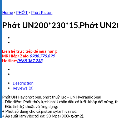
Home
/
PHỚT
/
Phớt Piston
Phớt UN200*230*15,Phớt UN2
Liên hệ trực tiếp để mua hàng
MR Hiệp/ Zalo:
0988.775.899
Hotline:
0968.367.233
Description
Reviews (0)
Phốt UN Hay phớt ben, phớt thuỷ lực – UN Hydraulic Seal
– Đặc điểm: Phốt thủy lực hình U chặn dầu có lưỡi khớp đối xứng, 
– Đặc tính kỹ thuật và ứng dụng:
+ Phốt sử dụng cho cả piston xylanh và rod.
+ Áp suất làm việc tối đa: 30 Mpa (300kg/cm2).