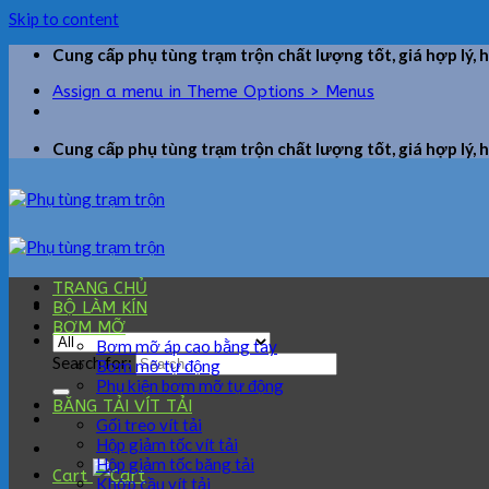
Skip to content
Cung cấp phụ tùng trạm trộn chất lượng tốt, giá hợp lý, 
Assign a menu in Theme Options > Menus
Cung cấp phụ tùng trạm trộn chất lượng tốt, giá hợp lý, 
TRANG CHỦ
BỘ LÀM KÍN
BƠM MỠ
Bơm mỡ áp cao bằng tay
Search for:
Bơm mỡ tự động
Phụ kiện bơm mỡ tự động
BĂNG TẢI VÍT TẢI
Gối treo vít tải
Hộp giảm tốc vít tải
Hộp giảm tốc băng tải
Cart
Khớp cầu vít tải