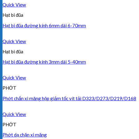
Quick View
Hạt bi đũa
Hạt bi đũa đường kính 6mm dài 6-70mm
Quick View
Hạt bi đũa
Hạt bi đũa đường kính 3mm dài 5-40mm
Quick View
PHỚT
Phớt chắn xi măng hộp giảm tốc vít tải D323/D273/D219/D168
Quick View
PHỚT
Phớt dạ chặn xi măng