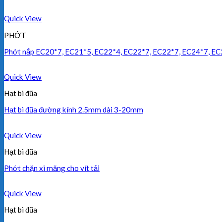
Quick View
PHỚT
Phớt nắp EC20*7, EC21*5, EC22*4, EC22*7, EC22*7, EC24*7, EC
Quick View
Hạt bi đũa
Hạt bi đũa đường kính 2.5mm dài 3-20mm
Quick View
Hạt bi đũa
Phớt chặn xi măng cho vít tải
Quick View
Hạt bi đũa