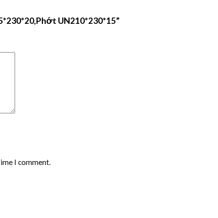
05*230*20,Phớt UN210*230*15”
 time I comment.