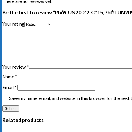
There are no reviews yet.
Be the first to review “Phớt UN200*230*15,Phớt UN2
Your rating
Your review
*
Name
*
Email
*
Save my name, email, and website in this browser for the next
Related products