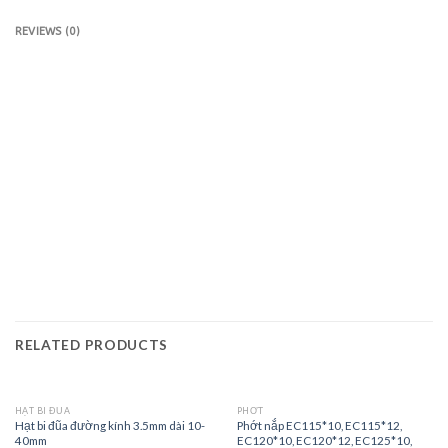
REVIEWS (0)
RELATED PRODUCTS
HẠT BI ĐŨA
PHỚT
Hạt bi đũa đường kính 3.5mm dài 10-
Phớt nắp EC115*10, EC115*12,
40mm
EC120*10, EC120*12, EC125*10,