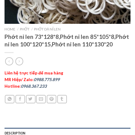
HOME
/
PHỚT
/
PHỚT DẠ NỈ LEN
Phớt nỉ len 73*128*8,Phớt nỉ len 85*105*8,Phớt
nỉ len 100*120*15,Phớt nỉ len 110*130*20
Liên hệ trực tiếp để mua hàng
MR Hiệp/ Zalo:
0988.775.899
Hotline:
0968.367.233
DESCRIPTION