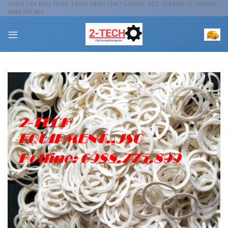
Skip
CUNG CẤP PHỤ TÙNG TRẠM TRỘN CHẤT LƯỢNG TỐT, GIÁ HỢP LÝ, HOLINE:
0988 775 899
to
content