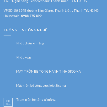
Tại : Ngân hàng Techcombank Thanh Xuân – CN Hà Tây
VPGD: Số 924B đường Kim Giang, Thanh Liệt , Thanh Trì, Hà Nội
Holine/zalo:
0988 775 899
THÔNG TIN CÔNG NGHỆ
Phớt chặn xi măng
Phớt xoay
MÁY TRỘN BÊ TÔNG HÀNH TINH SICOMA
Máy trộn bê tông trục kép Sicoma
Trạm trộn bê tông xi măng
30
Dec