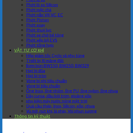
Phớt lò xo Silicon
Phớt mặt chà
Phớt nắp VK,VC, EC
Phớt Piston
Phớt xoay
Phớt thuỷ lực
Phớt xe chở bê tông
Phớt xếp bộ EVS
Phớt tổng hợp
VẬT TƯ CƠ KHÍ
Hộp giảm tốc Cyclo và phụ tùng
Thiết bị Xi măng đất
Bơm bùn BW150, BW250, BW329
Hạt bi đũa
Hạt bi tròn
Vòng bi phi tiêu chuẩn
Vòng bi tiêu chuẩn
Ống Inox, ống nhôm, ống PU, ống nylon, ống nhựa
Dây curoa, dầu bôi trơn, gioăng xốp
phụ kiện máy nước nóng mặt trời
Quả cầu thép, Inox, Silicon, xốp, nhựa
Vú mỡ, nút khí, lá phíp, Vòi phun sương
Thông tin kỹ thuật