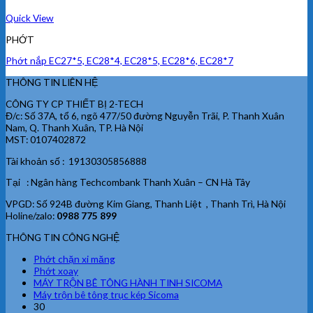
Quick View
PHỚT
Phớt nắp EC27*5, EC28*4, EC28*5, EC28*6, EC28*7
THÔNG TIN LIÊN HỆ
CÔNG TY CP THIẾT BỊ 2-TECH
Đ/c: Số 37A, tổ 6, ngõ 477/50 đường Nguyễn Trãi, P. Thanh Xuân
Nam, Q. Thanh Xuân, TP. Hà Nội
MST: 0107402872
Tài khoản số : 19130305856888
Tại : Ngân hàng Techcombank Thanh Xuân – CN Hà Tây
VPGD: Số 924B đường Kim Giang, Thanh Liệt , Thanh Trì, Hà Nội
Holine/zalo:
0988 775 899
THÔNG TIN CÔNG NGHỆ
Phớt chặn xi măng
Phớt xoay
MÁY TRỘN BÊ TÔNG HÀNH TINH SICOMA
Máy trộn bê tông trục kép Sicoma
30