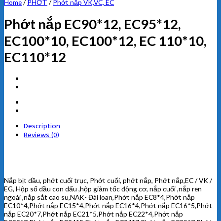
Home
/
PHỚT
/
Phớt nắp VK,VC, EC
Phớt nắp EC90*12, EC95*12,
EC100*10, EC100*12, EC 110*10,
EC110*12
Description
Reviews (0)
Nắp bịt dầu, phớt cuối trục, Phớt cuối, phớt nắp, Phớt nắp,EC / VK /
EG, Hộp số dầu con dấu ,hộp giảm tốc động cơ, nắp cuối ,nắp ren
ngoài ,nắp sắt cao su,NAK- Đài loan,Phớt nắp EC8*4,Phớt nắp
EC10*4,Phớt nắp EC15*4,Phớt nắp EC16*4,Phớt nắp EC16*5,Phớt
nắp EC20*7,Phớt nắp EC21*5,Phớt nắp EC22*4,Phớt nắp