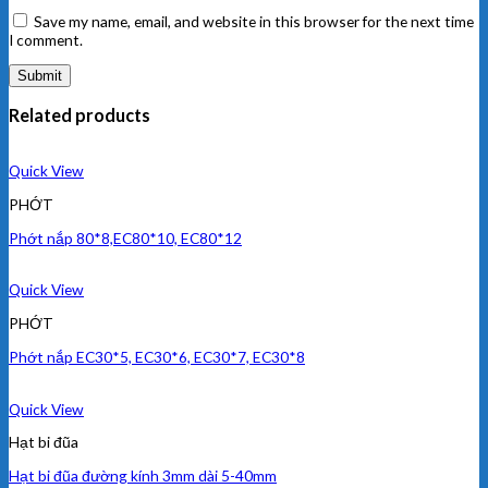
Save my name, email, and website in this browser for the next time
I comment.
Related products
Quick View
PHỚT
Phớt nắp 80*8,EC80*10, EC80*12
Quick View
PHỚT
Phớt nắp EC30*5, EC30*6, EC30*7, EC30*8
Quick View
Hạt bi đũa
Hạt bi đũa đường kính 3mm dài 5-40mm