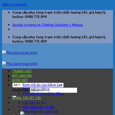
Skip to content
Cung cấp phụ tùng trạm trộn chất lượng tốt, giá hợp lý,
holine: 0988 775 899
Assign a menu in Theme Options > Menus
Cung cấp phụ tùng trạm trộn chất lượng tốt, giá hợp lý,
holine: 0988 775 899
TRANG CHỦ
BỘ LÀM KÍN
BƠM MỠ
Bơm mỡ áp cao bằng tay
Bơm mỡ tự động
Search for:
Phụ kiện bơm mỡ tự động
BĂNG TẢI VÍT TẢI
Gối treo vít tải
Hộp giảm tốc vít tải
Hộp giảm tốc băng tải