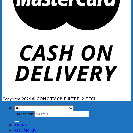
Copyright 2026 ©
CÔNG TY CP THIẾT BỊ 2-TECH
Search for:
TRANG CHỦ
BỘ LÀM KÍN