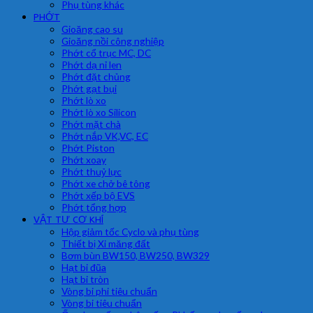
Phụ tùng khác
PHỚT
Gioăng cao su
Gioăng nồi công nghiệp
Phớt cổ trục MC, DC
Phớt dạ nỉ len
Phớt đặt chủng
Phớt gạt bụi
Phớt lò xo
Phớt lò xo Silicon
Phớt mặt chà
Phớt nắp VK,VC, EC
Phớt Piston
Phớt xoay
Phớt thuỷ lực
Phớt xe chở bê tông
Phớt xếp bộ EVS
Phớt tổng hợp
VẬT TƯ CƠ KHÍ
Hộp giảm tốc Cyclo và phụ tùng
Thiết bị Xi măng đất
Bơm bùn BW150, BW250, BW329
Hạt bi đũa
Hạt bi tròn
Vòng bi phi tiêu chuẩn
Vòng bi tiêu chuẩn