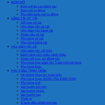
BƠM MỠ
Bơm mỡ áp cao bằng tay
Bơm mỡ tự động
Phụ kiện bơm mỡ tự động
BĂNG TẢI VÍT TẢI
Gối treo vít tải
Hộp giảm tốc vít tải
Hộp giảm tốc băng tải
Khớp cầu vít tải
Phụ tùng vít tải
Phụ tùng băng tải
Hộp giảm tốc cối
Hộp giảm tốc cối trộn
Bánh răng côn xoắn, vành chậu
Khớp nối trục, bộ đồng tốc
Phụ tùng hộp giảm tốc Trạm trộn bê tông
Phụ tùng khác
PHỤ TÙNG TRẠM TRÔN
Hệ thống thủy lực trạm trộn
Phụ tùng trạm JS500-750-1000-1500
Phụ tùng si lô
Van bướm khí nén
Van bướm nhôm
Van bướm tay
Thiết bị
Xi lanh điều khiển khí nén