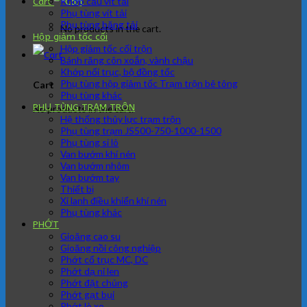
Khớp cầu vít tải
Cart
Phụ tùng vít tải
Phụ tùng băng tải
No products in the cart.
Hộp giảm tốc cối
Hộp giảm tốc cối trộn
Bánh răng côn xoắn, vành chậu
Khớp nối trục, bộ đồng tốc
Phụ tùng hộp giảm tốc Trạm trộn bê tông
Cart
Phụ tùng khác
PHỤ TÙNG TRẠM TRÔN
No products in the cart.
Hệ thống thủy lực trạm trộn
Phụ tùng trạm JS500-750-1000-1500
Phụ tùng si lô
Van bướm khí nén
Van bướm nhôm
Van bướm tay
Thiết bị
Xi lanh điều khiển khí nén
Phụ tùng khác
PHỚT
Gioăng cao su
Gioăng nồi công nghiệp
Phớt cổ trục MC, DC
Phớt dạ nỉ len
Phớt đặt chủng
Phớt gạt bụi
Phớt lò xo