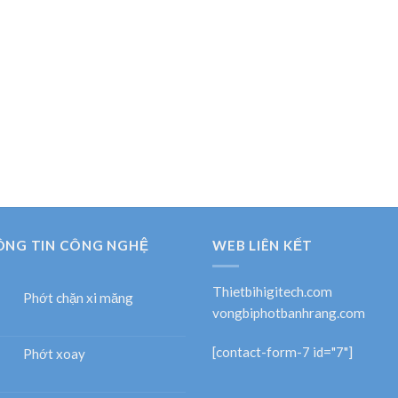
ÔNG TIN CÔNG NGHỆ
WEB LIÊN KẾT
Thietbihigitech.com
Phớt chặn xi măng
vongbiphotbanhrang.com
[contact-form-7 id="7"]
Phớt xoay