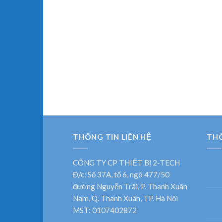
EC21*5, EC22*4,
C24*7, EC25*7,
THÔNG TIN LIÊN HỆ
TH
CÔNG TY CP THIẾT BỊ 2-TECH
Đ/c: Số 37A, tổ 6, ngõ 477/50
đường Nguyễn Trãi, P. Thanh Xuân
Nam, Q. Thanh Xuân, TP. Hà Nội
MST: 0107402872