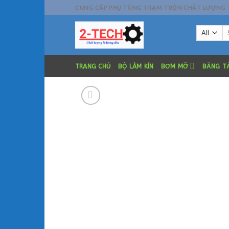
Skip
CUNG CẤP PHỤ TÙNG TRẠM TRỘN CHẤT LƯỢNG TỐT
to
Se
content
fo
TRANG CHỦ
BỘ LÀM KÍN
BƠM MỠ
BĂNG TẢ