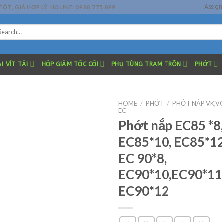
Assig
, GIÁ HỢP LÝ, HOLINE: 0988 775 899
arch
r:
I VÍT TẢI
HỘP GIẢM TỐC CỐI
PHỤ TÙNG TRẠM TRÔN
PHỚT
HOME
/
PHỚT
/
PHỚT NẮP VK,VC
EC
Phớt nắp EC85 *8
EC85*10, EC85*12
EC 90*8,
EC90*10,EC90*11
EC90*12