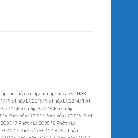
 nắp cuối ,nắp ren ngoài ,nắp sắt cao su,NAK-
0*7,Phớt nắp EC21*5,Phớt nắp EC22*4,Phớt
 EC11*7,Phớt nắp EC12*4,Phớt nắp
8*6,Phớt nắp EC28*7,Phớt nắp EC30*5,Phớt
EC35 *7,Phớt nắp EC35 *8,Phớt nắp
EC42 *7,Phớt nắp EC42 * 8 ,Phớt nắp
C50 *7 ,Phớt nắp EC52 * 7,Phớt nắp EC52 *