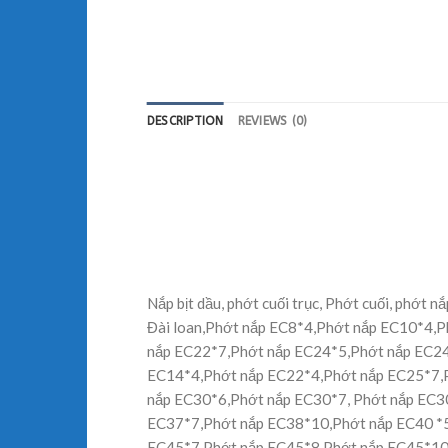
DESCRIPTION
REVIEWS (0)
Nắp bịt dầu, phớt cuối trục, Phớt cuối, phớt n
Đài loan,Phớt nắp EC8*4,Phớt nắp EC10*4,
nắp EC22*7,Phớt nắp EC24*5,Phớt nắp EC24
EC14*4,Phớt nắp EC22*4,Phớt nắp EC25*7,
nắp EC30*6,Phớt nắp EC30*7, Phớt nắp EC3
EC37*7,Phớt nắp EC38*10,Phớt nắp EC40 *5,
EC45*7,Phớt nắp EC45*8,Phớt nắp EC45*10,