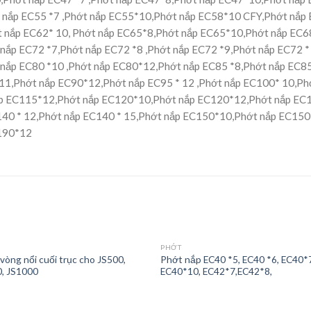
 nắp EC55 *7 ,Phớt nắp EC55*10,Phớt nắp EC58*10 CFY,Phớt nắp 
ớt nắp EC62* 10, Phớt nắp EC65*8,Phớt nắp EC65*10,Phớt nắp EC
nắp EC72 *7,Phớt nắp EC72 *8 ,Phớt nắp EC72 *9,Phớt nắp EC72 * 
nắp EC80 *10 ,Phớt nắp EC80*12,Phớt nắp EC85 *8,Phớt nắp EC85
11,Phớt nắp EC90*12,Phớt nắp EC95 * 12 ,Phớt nắp EC100* 10,Phớ
ắp EC115*12,Phớt nắp EC120*10,Phớt nắp EC120*12,Phớt nắp EC
40 * 12,Phớt nắp EC140 * 15,Phớt nắp EC150*10,Phớt nắp EC150
190*12
PHỚT
vòng nổi cuối trục cho JS500,
Phớt nắp EC40 *5, EC40 *6, EC40*
, JS1000
EC40*10, EC42*7,EC42*8,