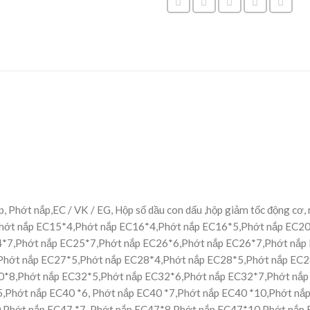
ắp, Phớt nắp,EC / VK / EG, Hộp số dầu con dấu ,hộp giảm tốc động cơ,
Phớt nắp EC15*4,Phớt nắp EC16*4,Phớt nắp EC16*5,Phớt nắp EC2
*7,Phớt nắp EC25*7,Phớt nắp EC26*6,Phớt nắp EC26*7,Phớt nắp
Phớt nắp EC27*5,Phớt nắp EC28*4,Phớt nắp EC28*5,Phớt nắp EC2
0*8,Phớt nắp EC32*5,Phớt nắp EC32*6,Phớt nắp EC32*7,Phớt nắp 
Phớt nắp EC40 *6, Phớt nắp EC40 *7,Phớt nắp EC40 *10,Phớt nắp 
Phớt nắp EC47 *7 ,Phớt nắp EC47*8,Phớt nắp EC47*10,Phớt nắp E