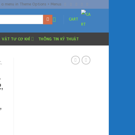
n a menu in Theme Options > Menus
CART
VẬT TƯ CƠ KHÍ
THÔNG TIN KỸ THUẬT
,
,
,
,