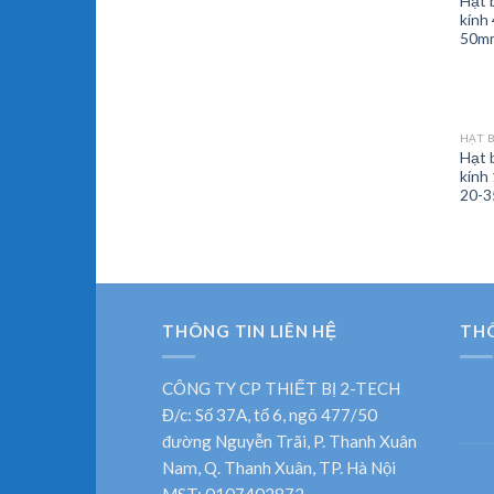
Hạt 
kính
50m
HẠT B
Hạt 
kính
20-
THÔNG TIN LIÊN HỆ
TH
CÔNG TY CP THIẾT BỊ 2-TECH
Đ/c: Số 37A, tổ 6, ngõ 477/50
đường Nguyễn Trãi, P. Thanh Xuân
Nam, Q. Thanh Xuân, TP. Hà Nội