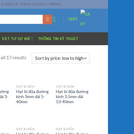
n a menu in Theme Options > Menus
CART
VẬT TƯ CƠ KHÍ
THÔNG TIN KỸ THUẬT
all 17 results
HẠT BI ĐŨA
HẠT BI ĐŨA
đường
Hạt bi đũa đường
Hạt bi đũa đường
ài 3-
kính 3mm dài 5-
kính 3.5mm dài
40mm
10-40mm
HẠT BI ĐŨA
HẠT BI ĐŨA