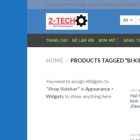
Skip
CUNG CẤP PHỤ TÙNG TRẠM TRỘN CHẤT LƯỢNG TỐT
to
Se
content
fo
TRANG CHỦ
BỘ LÀM KÍN
BƠM MỠ
BĂNG TẢ
HOME
/
PRODUCTS TAGGED “BI K
You need to assign Widgets to
"Shop Sidebar"
in
Appearance >
HẠT B
Hạt 
Widgets
to show anything here
kính
20m
HẠT B