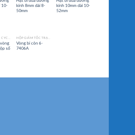
đường
Hạt bi đũa đường
Hạt bi đũa đường
 10-
kính 8mm dài 8-
kính 10mm dài 10-
50mm
52mm
HỘP GIẢM TỐC CYCLO VÀ PHỤ TÙNG
HỘP GIẢM TỐC TRẠM TRỘN
 vòng
Vòng bi côn 6-
hộp số
7406A