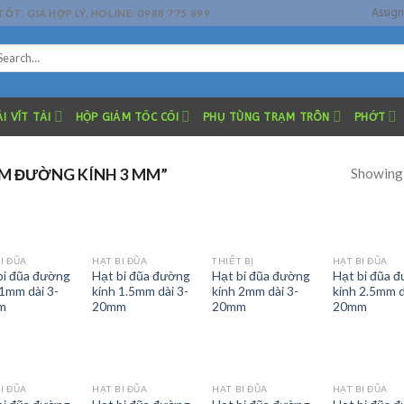
Assig
, GIÁ HỢP LÝ, HOLINE: 0988 775 899
arch
r:
I VÍT TẢI
HỘP GIẢM TỐC CỐI
PHỤ TÙNG TRẠM TRÔN
PHỚT
Showing 
IM ĐƯỜNG KÍNH 3 MM”
I ĐŨA
HẠT BI ĐŨA
THIẾT BỊ
HẠT BI ĐŨA
bi đũa đường
Hạt bi đũa đường
Hạt bi đũa đường
Hạt bi đũa 
 1mm dài 3-
kính 1.5mm dài 3-
kính 2mm dài 3-
kính 2.5mm d
m
20mm
20mm
20mm
I ĐŨA
HẠT BI ĐŨA
HẠT BI ĐŨA
HẠT BI ĐŨA