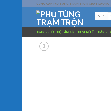
Skip
CUNG CẤP PHỤ TÙNG TRẠM TRỘN CHẤT LƯỢNG TỐT
to
Se
content
fo
TRANG CHỦ
BỘ LÀM KÍN
BƠM MỠ
BĂNG TẢ