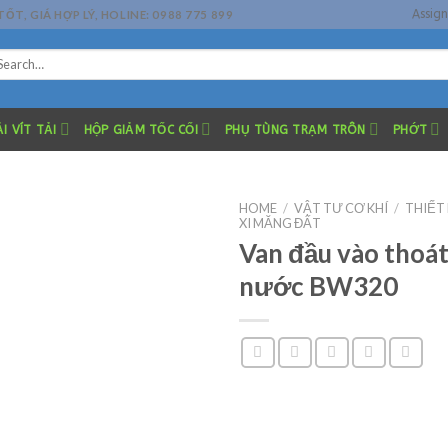
Assig
, GIÁ HỢP LÝ, HOLINE: 0988 775 899
arch
r:
I VÍT TẢI
HỘP GIẢM TỐC CỐI
PHỤ TÙNG TRẠM TRÔN
PHỚT
HOME
/
VẬT TƯ CƠ KHÍ
/
THIẾT 
XI MĂNG ĐẤT
Van đầu vào thoá
nước BW320