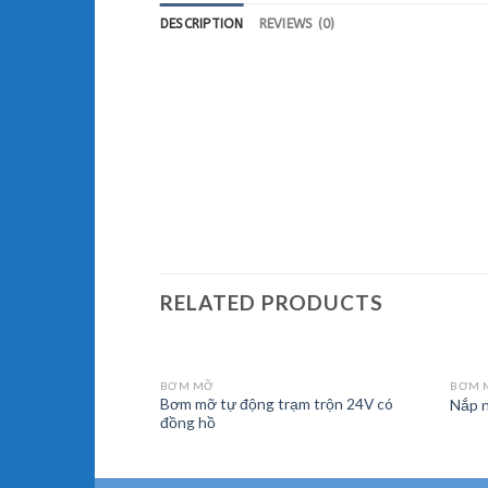
DESCRIPTION
REVIEWS (0)
RELATED PRODUCTS
BƠM MỠ
BƠM 
Bơm mỡ tự động trạm trộn 24V có
ạm trộn 24V
Nắp 
đồng hồ