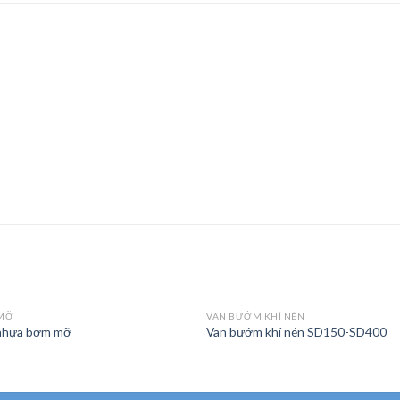
MỠ
VAN BƯỚM KHÍ NÉN
nhựa bơm mỡ
Van bướm khí nén SD150-SD400