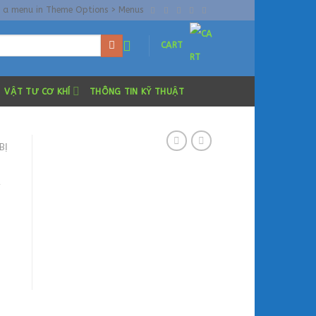
n a menu in Theme Options > Menus
CART
VẬT TƯ CƠ KHÍ
THÔNG TIN KỸ THUẬT
BỊ
t