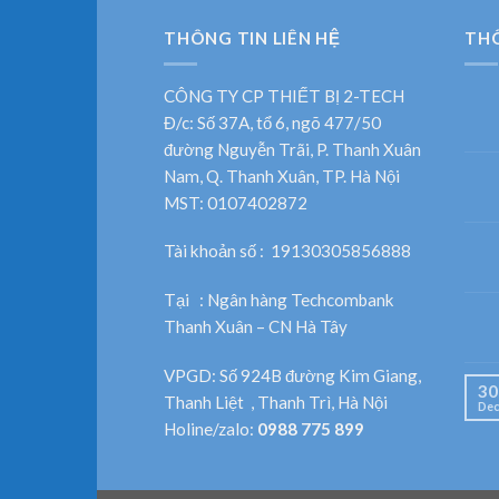
THÔNG TIN LIÊN HỆ
TH
CÔNG TY CP THIẾT BỊ 2-TECH
Đ/c: Số 37A, tổ 6, ngõ 477/50
đường Nguyễn Trãi, P. Thanh Xuân
Nam, Q. Thanh Xuân, TP. Hà Nội
MST: 0107402872
Tài khoản số : 19130305856888
Tại : Ngân hàng Techcombank
Thanh Xuân – CN Hà Tây
VPGD: Số 924B đường Kim Giang,
30
Thanh Liệt , Thanh Trì, Hà Nội
Dec
Holine/zalo:
0988 775 899