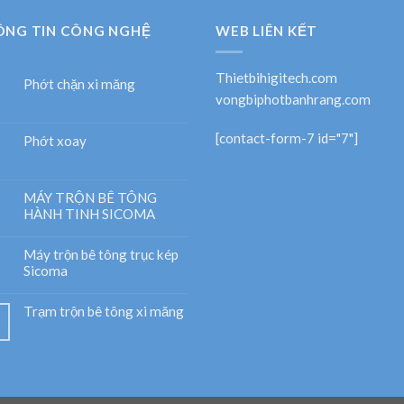
ÔNG TIN CÔNG NGHỆ
WEB LIÊN KẾT
Thietbihigitech.com
Phớt chặn xi măng
vongbiphotbanhrang.com
[contact-form-7 id="7"]
Phớt xoay
MÁY TRỘN BÊ TÔNG
HÀNH TINH SICOMA
Máy trộn bê tông trục kép
Sicoma
Trạm trộn bê tông xi măng