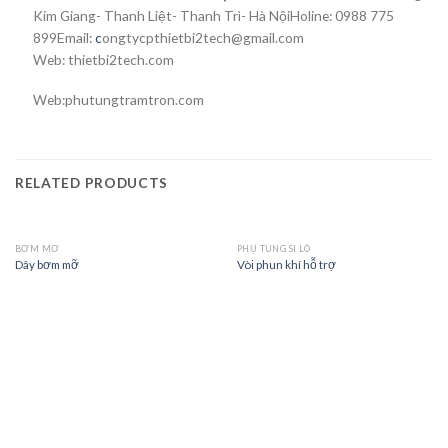
Kim Giang- Thanh Liệt- Thanh Trì- Hà NộiHoline: 0988 775
899Email:
c
ongtycpthietbi2tech@gmail.com
Web: thietbi2tech.com
Web:phutungtramtron.com
RELATED PRODUCTS
BƠM MỠ
PHỤ TÙNG SI LÔ
Dây bơm mỡ
Vòi phun khí hỗ trợ