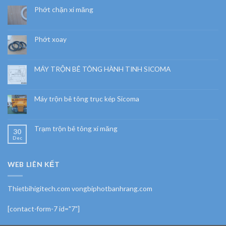
Phớt chặn xi măng
Phớt xoay
MÁY TRỘN BÊ TÔNG HÀNH TINH SICOMA
Máy trộn bê tông trục kép Sicoma
Trạm trộn bê tông xi măng
30
Dec
WEB LIÊN KẾT
Thietbihigitech.com vongbiphotbanhrang.com
[contact-form-7 id="7"]