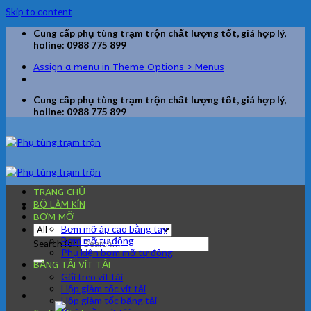
Skip to content
Cung cấp phụ tùng trạm trộn chất lượng tốt, giá hợp lý,
holine: 0988 775 899
Assign a menu in Theme Options > Menus
Cung cấp phụ tùng trạm trộn chất lượng tốt, giá hợp lý,
holine: 0988 775 899
TRANG CHỦ
BỘ LÀM KÍN
BƠM MỠ
Bơm mỡ áp cao bằng tay
Bơm mỡ tự động
Search for:
Phụ kiện bơm mỡ tự động
BĂNG TẢI VÍT TẢI
Gối treo vít tải
Hộp giảm tốc vít tải
Hộp giảm tốc băng tải