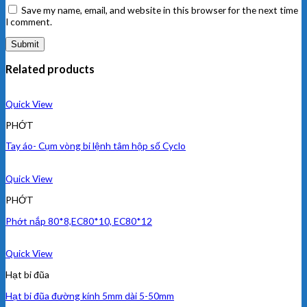
Save my name, email, and website in this browser for the next time
I comment.
Related products
Quick View
PHỚT
Tay áo- Cụm vòng bi lệnh tâm hộp số Cyclo
Quick View
PHỚT
Phớt nắp 80*8,EC80*10, EC80*12
Quick View
Hạt bi đũa
Hạt bi đũa đường kính 5mm dài 5-50mm