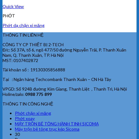
Quick View
PHỚT
Phớt dạ chặn xi măng
THÔNG TIN LIÊN HỆ
CÔNG TY CP THIẾT BỊ 2-TECH
Đ/c: Số 37A, tổ 6, ngõ 477/50 đường Nguyễn Trãi, P. Thanh Xuân
Nam, Q. Thanh Xuân, TP. Hà Nội
MST: 0107402872
Tài khoản số : 19130305856888
Tại : Ngân hàng Techcombank Thanh Xuân – CN Hà Tây
VPGD: Số 924B đường Kim Giang, Thanh Liệt , Thanh Trì, Hà Nội
Holine/zalo:
0988 775 899
THÔNG TIN CÔNG NGHỆ
Phớt chặn xi măng
Phớt xoay
MÁY TRỘN BÊ TÔNG HÀNH TINH SICOMA
Máy trộn bê tông trục kép Sicoma
30