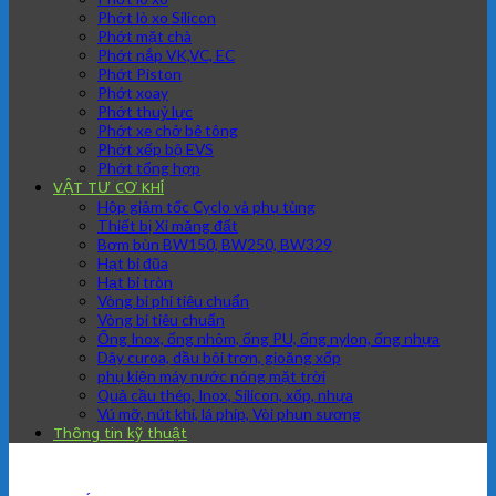
Phớt lò xo Silicon
Phớt mặt chà
Phớt nắp VK,VC, EC
Phớt Piston
Phớt xoay
Phớt thuỷ lực
Phớt xe chở bê tông
Phớt xếp bộ EVS
Phớt tổng hợp
VẬT TƯ CƠ KHÍ
Hộp giảm tốc Cyclo và phụ tùng
Thiết bị Xi măng đất
Bơm bùn BW150, BW250, BW329
Hạt bi đũa
Hạt bi tròn
Vòng bi phi tiêu chuẩn
Vòng bi tiêu chuẩn
Ống Inox, ống nhôm, ống PU, ống nylon, ống nhựa
Dây curoa, dầu bôi trơn, gioăng xốp
phụ kiện máy nước nóng mặt trời
Quả cầu thép, Inox, Silicon, xốp, nhựa
Vú mỡ, nút khí, lá phíp, Vòi phun sương
Thông tin kỹ thuật