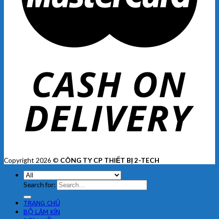
Copyright 2026 ©
CÔNG TY CP THIẾT BỊ 2-TECH
Search for:
TRANG CHỦ
BỘ LÀM KÍN