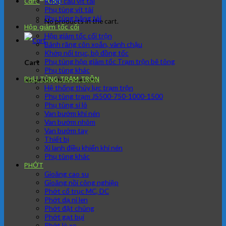
Khớp cầu vít tải
Cart
Phụ tùng vít tải
Phụ tùng băng tải
No products in the cart.
Hộp giảm tốc cối
Hộp giảm tốc cối trộn
Bánh răng côn xoắn, vành chậu
Khớp nối trục, bộ đồng tốc
Phụ tùng hộp giảm tốc Trạm trộn bê tông
Cart
Phụ tùng khác
PHỤ TÙNG TRẠM TRÔN
No products in the cart.
Hệ thống thủy lực trạm trộn
Phụ tùng trạm JS500-750-1000-1500
Phụ tùng si lô
Van bướm khí nén
Van bướm nhôm
Van bướm tay
Thiết bị
Xi lanh điều khiển khí nén
Phụ tùng khác
PHỚT
Gioăng cao su
Gioăng nồi công nghiệp
Phớt cổ trục MC, DC
Phớt dạ nỉ len
Phớt đặt chủng
Phớt gạt bụi
Phớt lò xo