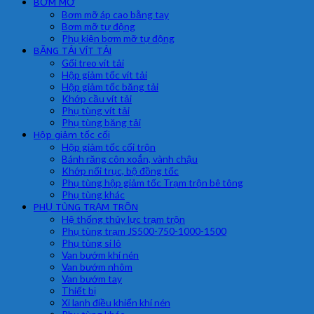
BƠM MỠ
Bơm mỡ áp cao bằng tay
Bơm mỡ tự động
Phụ kiện bơm mỡ tự động
BĂNG TẢI VÍT TẢI
Gối treo vít tải
Hộp giảm tốc vít tải
Hộp giảm tốc băng tải
Khớp cầu vít tải
Phụ tùng vít tải
Phụ tùng băng tải
Hộp giảm tốc cối
Hộp giảm tốc cối trộn
Bánh răng côn xoắn, vành chậu
Khớp nối trục, bộ đồng tốc
Phụ tùng hộp giảm tốc Trạm trộn bê tông
Phụ tùng khác
PHỤ TÙNG TRẠM TRÔN
Hệ thống thủy lực trạm trộn
Phụ tùng trạm JS500-750-1000-1500
Phụ tùng si lô
Van bướm khí nén
Van bướm nhôm
Van bướm tay
Thiết bị
Xi lanh điều khiển khí nén