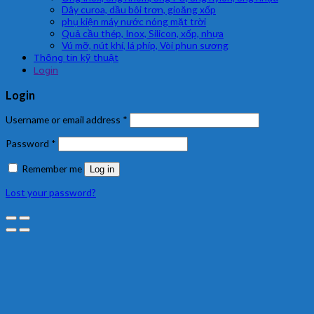
Dây curoa, dầu bôi trơn, gioăng xốp
phụ kiện máy nước nóng mặt trời
Quả cầu thép, Inox, Silicon, xốp, nhựa
Vú mỡ, nút khí, lá phíp, Vòi phun sương
Thông tin kỹ thuật
Login
Login
Username or email address
*
Password
*
Remember me
Log in
Lost your password?