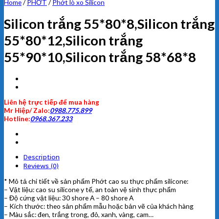
Home
/
PHỚT
/
Phớt lò xo Silicon
Silicon trắng 55*80*8,Silicon trắng
55*80*12,Silicon trắng
55*90*10,Silicon trắng 58*68*8
Liên hệ trực tiếp để mua hàng
Mr Hiệp/ Zalo:
0988.775.899
Hotline:
0968.367.233
Description
Reviews (0)
* Mô tả chi tiết về sản phẩm Phớt cao su thực phẩm silicone:
– Vật liệu: cao su silicone y tế, an toàn vệ sinh thực phẩm
– Độ cứng vật liệu: 30 shore A – 80 shore A
– Kích thước: theo sản phẩm mẫu hoặc bản vẽ của khách hàng
– Màu sắc: đen, trắng trong, đỏ, xanh, vàng, cam…