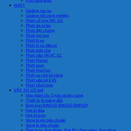
Phụ tùng khác
PHỚT
Gioăng cao su
Gioăng nồi công nghiệp
Phớt cổ trục MC, DC
Phớt dạ nỉ len
Phớt đặt chủng
Phớt gạt bụi
Phớt lò xo
Phớt lò xo Silicon
Phớt mặt chà
Phớt nắp VK,VC, EC
Phớt Piston
Phớt xoay
Phớt thuỷ lực
Phớt xe chở bê tông
Phớt xếp bộ EVS
Phớt tổng hợp
VẬT TƯ CƠ KHÍ
Hộp giảm tốc Cyclo và phụ tùng
Thiết bị Xi măng đất
Bơm bùn BW150, BW250, BW329
Hạt bi đũa
Hạt bi tròn
Vòng bi phi tiêu chuẩn
Vòng bi tiêu chuẩn
Ống Inox, ống nhôm, ống PU, ống nylon, ống nhựa