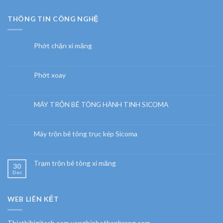
THÔNG TIN CÔNG NGHỆ
Phớt chặn xi măng
Phớt xoay
MÁY TRỘN BÊ TÔNG HÀNH TINH SICOMA
Máy trộn bê tông trục kép Sicoma
Trạm trộn bê tông xi măng
30
Dec
WEB LIÊN KẾT
Thietbihigitech.com vongbiphotbanhrang.com