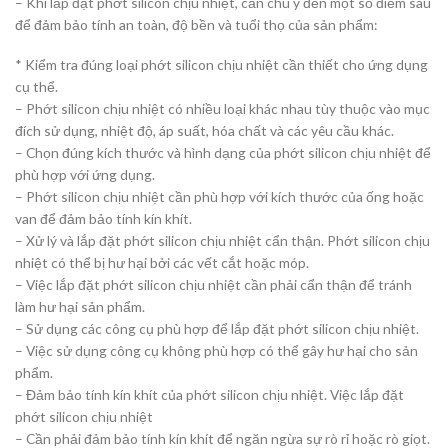
– Khi lắp đặt phớt silicon chịu nhiệt, cần chú ý đến một số điểm sau
để đảm bảo tính an toàn, độ bền và tuổi thọ của sản phẩm:
* Kiểm tra đúng loại phớt silicon chịu nhiệt cần thiết cho ứng dụng
cụ thể.
– Phớt silicon chịu nhiệt có nhiều loại khác nhau tùy thuộc vào mục
đích sử dụng, nhiệt độ, áp suất, hóa chất và các yêu cầu khác.
– Chọn đúng kích thước và hình dạng của phớt silicon chịu nhiệt để
phù hợp với ứng dụng.
– Phớt silicon chịu nhiệt cần phù hợp với kích thước của ống hoặc
van để đảm bảo tính kín khít.
– Xử lý và lắp đặt phớt silicon chịu nhiệt cẩn thận. Phớt silicon chịu
nhiệt có thể bị hư hại bởi các vết cắt hoặc móp.
– Việc lắp đặt phớt silicon chịu nhiệt cần phải cẩn thận để tránh
làm hư hại sản phẩm.
– Sử dụng các công cụ phù hợp để lắp đặt phớt silicon chịu nhiệt.
– Việc sử dụng công cụ không phù hợp có thể gây hư hại cho sản
phẩm.
– Đảm bảo tính kín khít của phớt silicon chịu nhiệt. Việc lắp đặt
phớt silicon chịu nhiệt
– Cần phải đảm bảo tính kín khít để ngăn ngừa sự rò rỉ hoặc rò giọt.