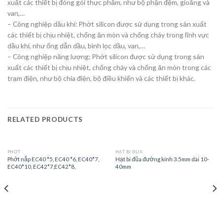
xuất các thiết bị đóng gói thực phẩm, như bộ phận đệm, gioăng và
van,…
– Công nghiệp dầu khí: Phớt silicon được sử dụng trong sản xuất
các thiết bị chịu nhiệt, chống ăn mòn và chống cháy trong lĩnh vực
dầu khí, như ống dẫn dầu, bình lọc dầu, van,…
– Công nghiệp năng lượng: Phớt silicon được sử dụng trong sản
xuất các thiết bị chịu nhiệt, chống cháy và chống ăn mòn trong các
trạm điện, như bộ chia điện, bộ điều khiển và các thiết bị khác.
RELATED PRODUCTS
PHỚT
HẠT BI ĐŨA
Phớt nắp EC40 *5, EC40 *6, EC40*7,
Hạt bi đũa đường kính 3.5mm dài 10-
EC40*10, EC42*7,EC42*8,
40mm