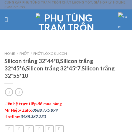
Skip
CUNG CẤP PHỤ TÙNG TRẠM TRỘN CHẤT LƯỢNG TỐT, GIÁ HỢP LÝ, HOLINE:
0988 775 899
to
content
HOME
/
PHỚT
/
PHỚT LÒ XO SILICON
Silicon trắng 32*44*8,Silicon trắng
32*45*6,Silicon trắng 32*45*7,Silicon trắng
32*55*10
Liên hệ trực tiếp để mua hàng
Mr Hiệp/ Zalo:
0988.775.899
Hotline:
0968.367.233