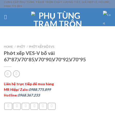
Skip
CUNG CẤP PHỤ TÙNG TRẠM TRỘN CHẤT LƯỢNG TỐT, GIÁ HỢP LÝ, HOLINE:
0988 775 899
to
content
HOME
/
PHỚT
/
PHỚT XẾP BỘ EVS
Phớt xếp VES-V bố vải
67*87,V70*85,V70*90,V70*92,V70*95
Liên hệ trực tiếp để mua hàng
MR Hiệp/ Zalo:
0988.775.899
Hotline:
0968.367.233