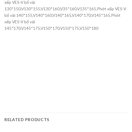
xếp VES-V bố vải
130*150,V130*155,V130*160,V35*160,V135*165,Phớt xếp VES-V
bố vải 140*155,V140*160,V140*165,V140*170,V145*165,Phớt
xếp VES-V bố vải
145*170,V145*175,V150*170,V150*175,V150*180
RELATED PRODUCTS