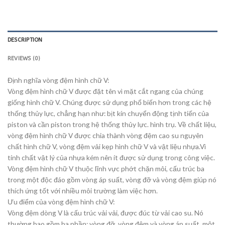
DESCRIPTION
REVIEWS (0)
Định nghĩa vòng đệm hình chữ V:
Vòng đệm hình chữ V được đặt tên vì mặt cắt ngang của chúng
giống hình chữ V. Chúng được sử dụng phổ biến hơn trong các hệ
thống thủy lực, chẳng hạn như: bịt kín chuyển động tịnh tiến của
piston và cần piston trong hệ thống thủy lực. hình trụ. Về chất liệu,
vòng đệm hình chữ V được chia thành vòng đệm cao su nguyên
chất hình chữ V, vòng đệm vải kẹp hình chữ V và vật liệu nhựa.Vì
tính chất vật lý của nhựa kém nên ít được sử dụng trong công việc.
Vòng đệm hình chữ V thuộc lĩnh vực phớt chặn môi, cấu trúc ba
trong một độc đáo gồm vòng áp suất, vòng đỡ và vòng đệm giúp nó
thích ứng tốt với nhiều môi trường làm việc hơn.
Ưu điểm của vòng đệm hình chữ V:
Vòng đệm dòng V là cấu trúc vải vải, được đúc từ vải cao su. Nó
thường bao gồm ba phần: vòng đỡ, vòng đệm và vòng áp suất, một