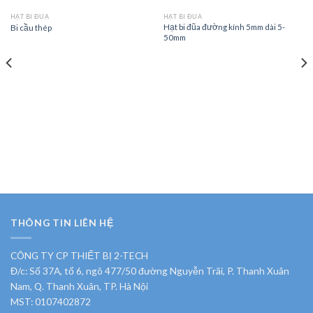
HẠT BI ĐŨA
HẠT BI ĐŨA
Hạt bi đũa đường kính 5mm dài 5-
Bi cầu thép
50mm
THÔNG TIN LIÊN HỆ
CÔNG TY CP THIẾT BỊ 2-TECH
Đ/c: Số 37A, tổ 6, ngõ 477/50 đường Nguyễn Trãi, P. Thanh Xuân
Nam, Q. Thanh Xuân, TP. Hà Nội
MST: 0107402872