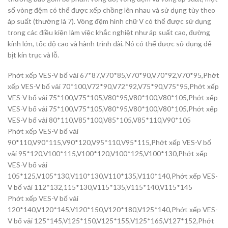
số vòng đệm có thể được xếp chồng lên nhau và sử dụng tùy theo
áp suất (thường là 7). Vòng đệm hình chữ V có thể được sử dụng
trong các điều kiện làm việc khắc nghiệt như áp suất cao, đường
kính lớn, tốc độ cao và hành trình dài. Nó có thể được sử dụng để
bịt kín trục và lỗ.
Phớt xếp VES-V bố vải 67*87,V70*85,V70*90,V70*92,V70*95,Phớt
xếp VES-V bố vải 70*100,V72*90,V72*92,V75*90,V75*95,Phớt xếp
VES-V bố vải 75*100,V75*105,V80*95,V80*100,V80*105,Phớt xếp
VES-V bố vải 75*100,V75*105,V80*95,V80*100,V80*105,Phớt xếp
VES-V bố vải 80*110,V85*100,V85*105,V85*110,V90*105
Phớt xếp VES-V bố vải
90*110,V90*115,V90*120,V95*110,V95*115,Phớt xếp VES-V bố
vải 95*120,V100*115,V100*120,V100*125,V100*130,Phớt xếp
VES-V bố vải
105*125,V105*130,V110*130,V110*135,V110*140,Phớt xếp VES-
V bố vải 112*132,115*130,V115*135,V115*140,V115*145
Phớt xếp VES-V bố vải
120*140,V120*145,V120*150,V120*180,V125*140,Phớt xếp VES-
V bố vải 125*145,V125*150,V125*155,V125*165,V127*152,Phớt