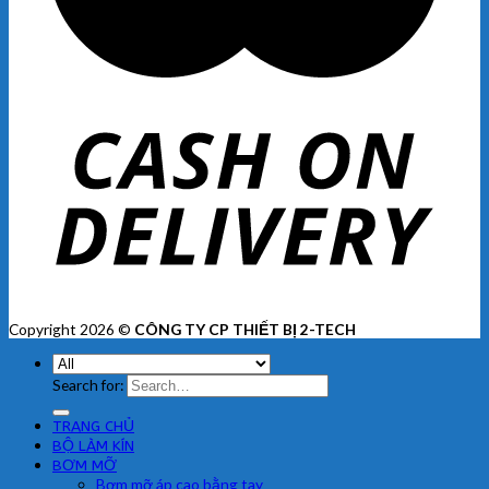
Copyright 2026 ©
CÔNG TY CP THIẾT BỊ 2-TECH
Search for:
TRANG CHỦ
BỘ LÀM KÍN
BƠM MỠ
Bơm mỡ áp cao bằng tay