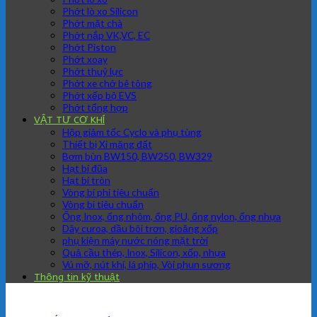
Phớt lò xo Silicon
Phớt mặt chà
Phớt nắp VK,VC, EC
Phớt Piston
Phớt xoay
Phớt thuỷ lực
Phớt xe chở bê tông
Phớt xếp bộ EVS
Phớt tổng hợp
VẬT TƯ CƠ KHÍ
Hộp giảm tốc Cyclo và phụ tùng
Thiết bị Xi măng đất
Bơm bùn BW150, BW250, BW329
Hạt bi đũa
Hạt bi tròn
Vòng bi phi tiêu chuẩn
Vòng bi tiêu chuẩn
Ống Inox, ống nhôm, ống PU, ống nylon, ống nhựa
Dây curoa, dầu bôi trơn, gioăng xốp
phụ kiện máy nước nóng mặt trời
Quả cầu thép, Inox, Silicon, xốp, nhựa
Vú mỡ, nút khí, lá phíp, Vòi phun sương
Thông tin kỹ thuật