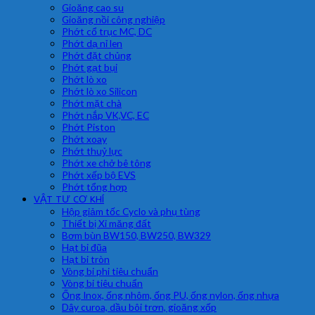
Gioăng cao su
Gioăng nồi công nghiệp
Phớt cổ trục MC, DC
Phớt dạ nỉ len
Phớt đặt chủng
Phớt gạt bụi
Phớt lò xo
Phớt lò xo Silicon
Phớt mặt chà
Phớt nắp VK,VC, EC
Phớt Piston
Phớt xoay
Phớt thuỷ lực
Phớt xe chở bê tông
Phớt xếp bộ EVS
Phớt tổng hợp
VẬT TƯ CƠ KHÍ
Hộp giảm tốc Cyclo và phụ tùng
Thiết bị Xi măng đất
Bơm bùn BW150, BW250, BW329
Hạt bi đũa
Hạt bi tròn
Vòng bi phi tiêu chuẩn
Vòng bi tiêu chuẩn
Ống Inox, ống nhôm, ống PU, ống nylon, ống nhựa
Dây curoa, dầu bôi trơn, gioăng xốp