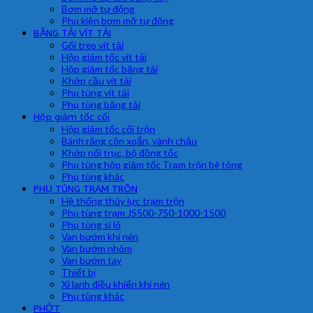
Bơm mỡ tự động
Phụ kiện bơm mỡ tự động
BĂNG TẢI VÍT TẢI
Gối treo vít tải
Hộp giảm tốc vít tải
Hộp giảm tốc băng tải
Khớp cầu vít tải
Phụ tùng vít tải
Phụ tùng băng tải
Hộp giảm tốc cối
Hộp giảm tốc cối trộn
Bánh răng côn xoắn, vành chậu
Khớp nối trục, bộ đồng tốc
Phụ tùng hộp giảm tốc Trạm trộn bê tông
Phụ tùng khác
PHỤ TÙNG TRẠM TRÔN
Hệ thống thủy lực trạm trộn
Phụ tùng trạm JS500-750-1000-1500
Phụ tùng si lô
Van bướm khí nén
Van bướm nhôm
Van bướm tay
Thiết bị
Xi lanh điều khiển khí nén
Phụ tùng khác
PHỚT