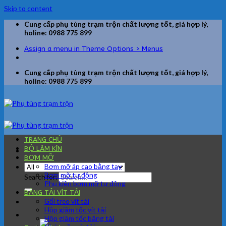
Skip to content
Cung cấp phụ tùng trạm trộn chất lượng tốt, giá hợp lý,
holine: 0988 775 899
Assign a menu in Theme Options > Menus
Cung cấp phụ tùng trạm trộn chất lượng tốt, giá hợp lý,
holine: 0988 775 899
TRANG CHỦ
BỘ LÀM KÍN
BƠM MỠ
Bơm mỡ áp cao bằng tay
Bơm mỡ tự động
Search for:
Phụ kiện bơm mỡ tự động
BĂNG TẢI VÍT TẢI
Gối treo vít tải
Hộp giảm tốc vít tải
Hộp giảm tốc băng tải