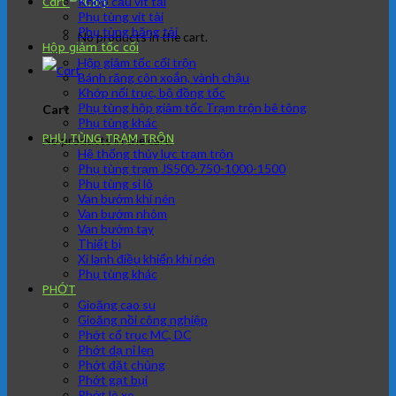
Khớp cầu vít tải
Cart
Phụ tùng vít tải
Phụ tùng băng tải
No products in the cart.
Hộp giảm tốc cối
Hộp giảm tốc cối trộn
Bánh răng côn xoắn, vành chậu
Khớp nối trục, bộ đồng tốc
Phụ tùng hộp giảm tốc Trạm trộn bê tông
Cart
Phụ tùng khác
PHỤ TÙNG TRẠM TRÔN
No products in the cart.
Hệ thống thủy lực trạm trộn
Phụ tùng trạm JS500-750-1000-1500
Phụ tùng si lô
Van bướm khí nén
Van bướm nhôm
Van bướm tay
Thiết bị
Xi lanh điều khiển khí nén
Phụ tùng khác
PHỚT
Gioăng cao su
Gioăng nồi công nghiệp
Phớt cổ trục MC, DC
Phớt dạ nỉ len
Phớt đặt chủng
Phớt gạt bụi
Phớt lò xo