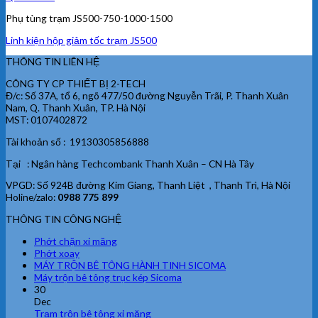
Phụ tùng trạm JS500-750-1000-1500
Linh kiện hộp giảm tốc trạm JS500
THÔNG TIN LIÊN HỆ
CÔNG TY CP THIẾT BỊ 2-TECH
Đ/c: Số 37A, tổ 6, ngõ 477/50 đường Nguyễn Trãi, P. Thanh Xuân
Nam, Q. Thanh Xuân, TP. Hà Nội
MST: 0107402872
Tài khoản số : 19130305856888
Tại : Ngân hàng Techcombank Thanh Xuân – CN Hà Tây
VPGD: Số 924B đường Kim Giang, Thanh Liệt , Thanh Trì, Hà Nội
Holine/zalo:
0988 775 899
THÔNG TIN CÔNG NGHỆ
Phớt chặn xi măng
Phớt xoay
MÁY TRỘN BÊ TÔNG HÀNH TINH SICOMA
Máy trộn bê tông trục kép Sicoma
30
Dec
Trạm trộn bê tông xi măng