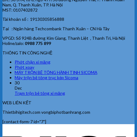
Nam, Q. Thanh Xuân, TP. Hà Nội
MST: 0107402872
Tài khoản số : 19130305856888
Tại : Ngân hàng Techcombank Thanh Xuân – CN Hà Tây
VPGD: Số 924B đường Kim Giang, Thanh Liệt , Thanh Trì, Hà Nội
Holine/zalo:
0988 775 899
THÔNG TIN CÔNG NGHỆ
Phớt chặn xi măng
Phớt xoay
MÁY TRỘN BÊ TÔNG HÀNH TINH SICOMA
Máy trộn bê tông trục kép Sicoma
30
Dec
Trạm trộn bê tông xi măng
WEB LIÊN KẾT
Thietbihigitech.com vongbiphotbanhrang.com
[contact-form-7 id="7"]