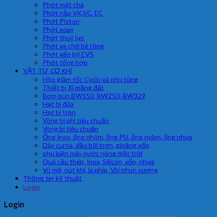
Phớt mặt chà
Phớt nắp VK,VC, EC
Phớt Piston
Phớt xoay
Phớt thuỷ lực
Phớt xe chở bê tông
Phớt xếp bộ EVS
Phớt tổng hợp
VẬT TƯ CƠ KHÍ
Hộp giảm tốc Cyclo và phụ tùng
Thiết bị Xi măng đất
Bơm bùn BW150, BW250, BW329
Hạt bi đũa
Hạt bi tròn
Vòng bi phi tiêu chuẩn
Vòng bi tiêu chuẩn
Ống Inox, ống nhôm, ống PU, ống nylon, ống nhựa
Dây curoa, dầu bôi trơn, gioăng xốp
phụ kiện máy nước nóng mặt trời
Quả cầu thép, Inox, Silicon, xốp, nhựa
Vú mỡ, nút khí, lá phíp, Vòi phun sương
Thông tin kỹ thuật
Login
Login