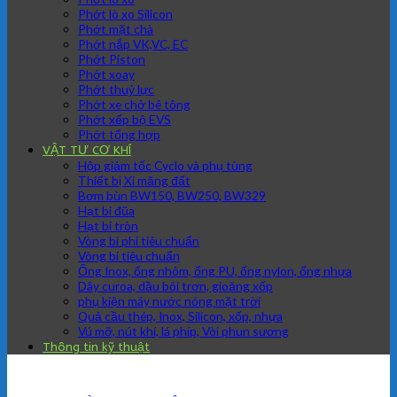
Phớt lò xo Silicon
Phớt mặt chà
Phớt nắp VK,VC, EC
Phớt Piston
Phớt xoay
Phớt thuỷ lực
Phớt xe chở bê tông
Phớt xếp bộ EVS
Phớt tổng hợp
VẬT TƯ CƠ KHÍ
Hộp giảm tốc Cyclo và phụ tùng
Thiết bị Xi măng đất
Bơm bùn BW150, BW250, BW329
Hạt bi đũa
Hạt bi tròn
Vòng bi phi tiêu chuẩn
Vòng bi tiêu chuẩn
Ống Inox, ống nhôm, ống PU, ống nylon, ống nhựa
Dây curoa, dầu bôi trơn, gioăng xốp
phụ kiện máy nước nóng mặt trời
Quả cầu thép, Inox, Silicon, xốp, nhựa
Vú mỡ, nút khí, lá phíp, Vòi phun sương
Thông tin kỹ thuật