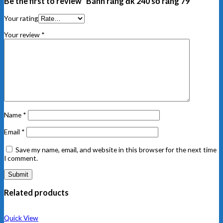
Be the first to review “Bánh răng đk 240 số răng 79”
Your rating
Your review
*
Name
*
Email
*
Save my name, email, and website in this browser for the next time
I comment.
Related products
Quick View