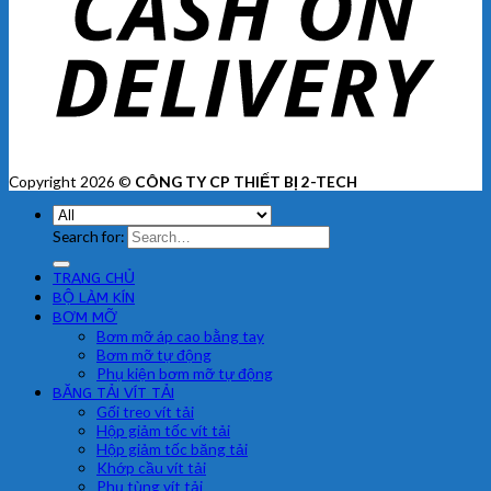
Copyright 2026 ©
CÔNG TY CP THIẾT BỊ 2-TECH
Search for:
TRANG CHỦ
BỘ LÀM KÍN
BƠM MỠ
Bơm mỡ áp cao bằng tay
Bơm mỡ tự động
Phụ kiện bơm mỡ tự động
BĂNG TẢI VÍT TẢI
Gối treo vít tải
Hộp giảm tốc vít tải
Hộp giảm tốc băng tải
Khớp cầu vít tải
Phụ tùng vít tải