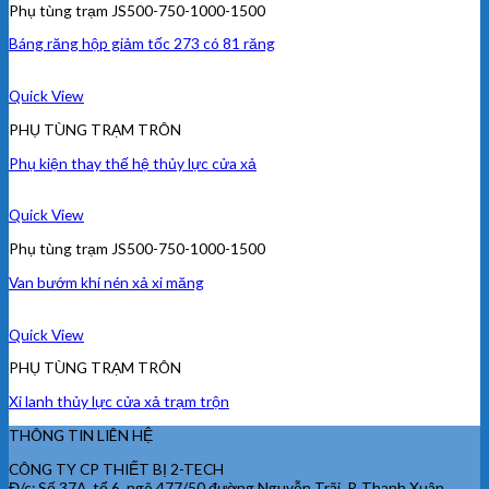
Phụ tùng trạm JS500-750-1000-1500
Báng răng hộp giảm tốc 273 có 81 răng
Quick View
PHỤ TÙNG TRẠM TRÔN
Phụ kiện thay thế hệ thủy lực cửa xả
Quick View
Phụ tùng trạm JS500-750-1000-1500
Van bướm khí nén xả xi măng
Quick View
PHỤ TÙNG TRẠM TRÔN
Xi lanh thủy lực cửa xả trạm trộn
THÔNG TIN LIÊN HỆ
CÔNG TY CP THIẾT BỊ 2-TECH
Đ/c: Số 37A, tổ 6, ngõ 477/50 đường Nguyễn Trãi, P. Thanh Xuân