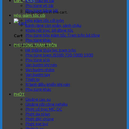
Khớp cầu vít tải
Cart
Phụ tùng vít tải
Phụ tùng băng tải
No products in the cart.
Hộp giảm tốc cối
Hộp giảm tốc cối trộn
Bánh răng côn xoắn, vành chậu
Khớp nối trục, bộ đồng tốc
Phụ tùng hộp giảm tốc Trạm trộn bê tông
Cart
Phụ tùng khác
PHỤ TÙNG TRẠM TRÔN
No products in the cart.
Hệ thống thủy lực trạm trộn
Phụ tùng trạm JS500-750-1000-1500
Phụ tùng si lô
Van bướm khí nén
Van bướm nhôm
Van bướm tay
Thiết bị
Xi lanh điều khiển khí nén
Phụ tùng khác
PHỚT
Gioăng cao su
Gioăng nồi công nghiệp
Phớt cổ trục MC, DC
Phớt dạ nỉ len
Phớt đặt chủng
Phớt gạt bụi
Phớt lò xo