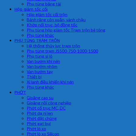
Phụ tùng băng tải
Hộp giảm tốc cối
Hộp giảm tốc cối trộn
Bánh răng côn xoắn, vành chậu
Khớp nối trục, bộ đồng tốc
Phụ tùng hộp giảm tốc Trạm trộn bê tông
Phụ tùng khác
PHỤ TÙNG TRẠM TRÔN
Hệ thống thủy lực trạm trộn
Phụ tùng trạm JS500-750-1000-1500
Phụ tùng si lô
Van bướm khí nén
Van bướm nhôm
Van bướm tay
Thiết bị
Xi lanh điều khiển khí nén
Phụ tùng khác
PHỚT
Gioăng cao su
Gioăng nồi công nghiệp
Phớt cổ trục MC, DC
Phớt dạ nỉ len
Phớt đặt chủng
Phớt gạt bụi
Phớt lò xo
Phớt lò xo Silicon