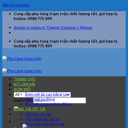
Skip to content
Cung cấp phụ tùng trạm trộn chất lượng tốt, giá hợp lý,
holine: 0988 775 899
Assign a menu in Theme Options > Menus
Cung cấp phụ tùng trạm trộn chất lượng tốt, giá hợp lý,
holine: 0988 775 899
TRANG CHỦ
BỘ LÀM KÍN
BƠM MỠ
Bơm mỡ áp cao bằng tay
Bơm mỡ tự động
Search for:
Phụ kiện bơm mỡ tự động
BĂNG TẢI VÍT TẢI
Gối treo vít tải
Hộp giảm tốc vít tải
Hộp giảm tốc băng tải