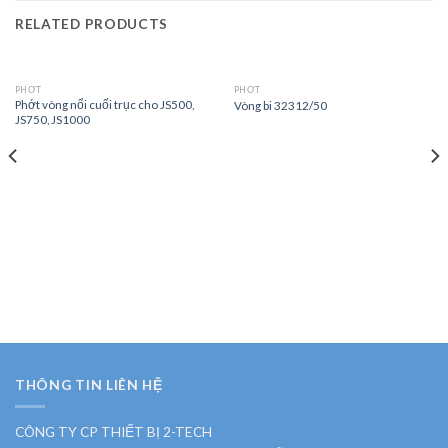
RELATED PRODUCTS
PHỚT
PHỚT
Phớt vòng nổi cuối trục cho JS500,
Vòng bi 32312/50
JS750, JS1000
THÔNG TIN LIÊN HỆ
CÔNG TY CP THIẾT BỊ 2-TECH