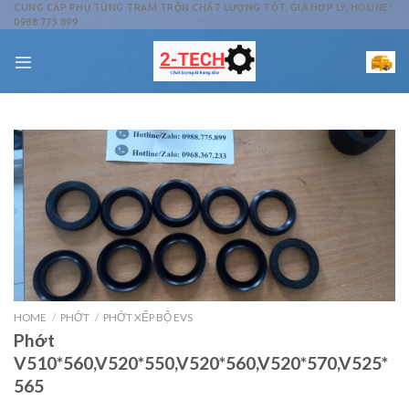
Skip
CUNG CẤP PHỤ TÙNG TRẠM TRỘN CHẤT LƯỢNG TỐT, GIÁ HỢP LÝ, HOLINE:
0988 775 899
to
content
HOME
/
PHỚT
/
PHỚT XẾP BỘ EVS
Phớt
V510*560,V520*550,V520*560,V520*570,V525*
565