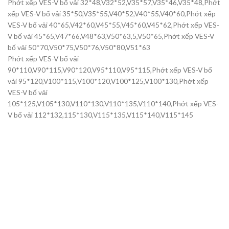
Phớt xếp VES-V bố vải 32*48,V32*52,V35*57,V35*46,V35*48,Phớt
xếp VES-V bố vải 35*50,V35*55,V40*52,V40*55,V40*60,Phớt xếp
VES-V bố vải 40*65,V42*60,V45*55,V45*60,V45*62,Phớt xếp VES-
V bố vải 45*65,V47*66,V48*63,V50*63,5,V50*65,Phớt xếp VES-V
bố vải 50*70,V50*75,V50*76,V50*80,V51*63
Phớt xếp VES-V bố vải
90*110,V90*115,V90*120,V95*110,V95*115,Phớt xếp VES-V bố
vải 95*120,V100*115,V100*120,V100*125,V100*130,Phớt xếp
VES-V bố vải
105*125,V105*130,V110*130,V110*135,V110*140,Phớt xếp VES-
V bố vải 112*132,115*130,V115*135,V115*140,V115*145