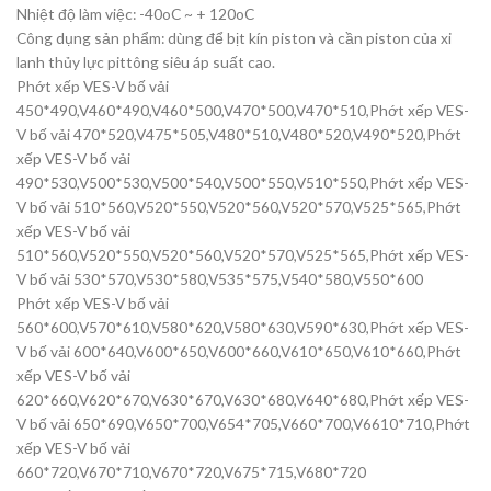
Nhiệt độ làm việc: -40oC ~ + 120oC
Công dụng sản phẩm: dùng để bịt kín piston và cần piston của xi
lanh thủy lực pittông siêu áp suất cao.
Phớt xếp VES-V bố vải
450*490,V460*490,V460*500,V470*500,V470*510,Phớt xếp VES-
V bố vải 470*520,V475*505,V480*510,V480*520,V490*520,Phớt
xếp VES-V bố vải
490*530,V500*530,V500*540,V500*550,V510*550,Phớt xếp VES-
V bố vải 510*560,V520*550,V520*560,V520*570,V525*565,Phớt
xếp VES-V bố vải
510*560,V520*550,V520*560,V520*570,V525*565,Phớt xếp VES-
V bố vải 530*570,V530*580,V535*575,V540*580,V550*600
Phớt xếp VES-V bố vải
560*600,V570*610,V580*620,V580*630,V590*630,Phớt xếp VES-
V bố vải 600*640,V600*650,V600*660,V610*650,V610*660,Phớt
xếp VES-V bố vải
620*660,V620*670,V630*670,V630*680,V640*680,Phớt xếp VES-
V bố vải 650*690,V650*700,V654*705,V660*700,V6610*710,Phớt
xếp VES-V bố vải
660*720,V670*710,V670*720,V675*715,V680*720