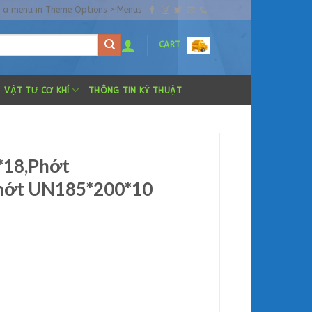
n a menu in Theme Options > Menus
CART
VẬT TƯ CƠ KHÍ
THÔNG TIN KỸ THUẬT
*18,Phớt
hớt UN185*200*10