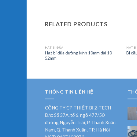
RELATED PRODUCTS
HẠT BI ĐŨA
HẠT B
Hạt bi đũa đường kính 10mm dài 10-
4
Bi cầ
52mm
THÔNG TIN LIÊN HỆ
TH
CÔNG TY CP THIẾT BỊ 2-TECH
Đ/c: Số 37A, tổ 6, ngõ 477/50
đường Nguyễn Trãi, P. Thanh Xuân
Nam, Q. Thanh Xuân, TP. Hà Nội