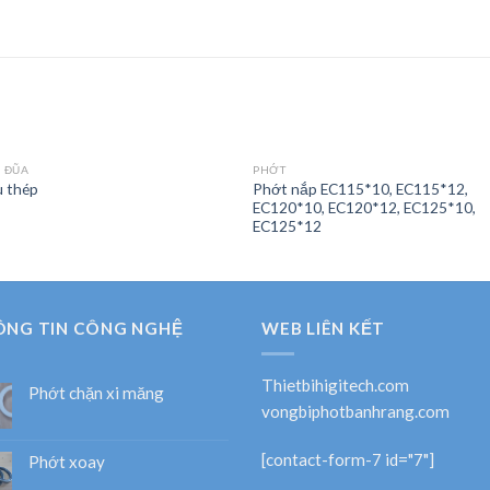
I ĐŨA
PHỚT
Phớt nắp EC115*10, EC115*12,
u thép
EC120*10, EC120*12, EC125*10,
EC125*12
ÔNG TIN CÔNG NGHỆ
WEB LIÊN KẾT
Thietbihigitech.com
Phớt chặn xi măng
vongbiphotbanhrang.com
[contact-form-7 id="7"]
Phớt xoay