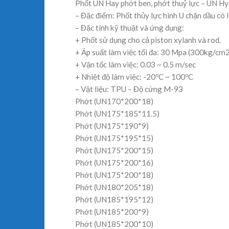
Phốt UN Hay phớt ben, phớt thuỷ lực – UN Hyd
– Đặc điểm: Phốt thủy lực hình U chặn dầu có 
– Đặc tính kỹ thuật và ứng dụng:
+ Phốt sử dụng cho cả piston xylanh và rod.
+ Áp suất làm việc tối đa: 30 Mpa (300kg/cm2
+ Vận tốc làm việc: 0.03 ~ 0.5 m/sec
+ Nhiệt độ làm việc: -20ºC ~ 100ºC
– Vật liệu: TPU – Độ cứng M-93
Phớt (UN170*200*18)
Phớt (UN175*185*11.5)
Phớt (UN175*190*9)
Phớt (UN175*195*15)
Phớt (UN175*200*15)
Phớt (UN175*200*16)
Phớt (UN175*200*18)
Phớt (UN180*205*18)
Phớt (UN185*195*12)
Phớt (UN185*200*9)
Phớt (UN185*200*10)