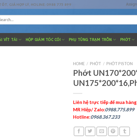
Assig
, GIÁ HỢP LÝ, HOLINE: 0988 775 899
arch
r:
I VÍT TẢI
HỘP GIẢM TỐC CỐI
PHỤ TÙNG TRẠM TRÔN
PHỚT
HOME
/
PHỚT
/
PHỚT PISTON
Phớt UN170*200
UN175*200*16,P
Liên hệ trực tiếp để mua hàng
MR Hiệp/ Zalo:
0988.775.899
Hotline:
0968.367.233