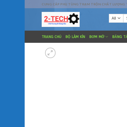
Skip
CUNG CẤP PHỤ TÙNG TRẠM TRỘN CHẤT LƯỢNG TỐT
to
Se
content
fo
TRANG CHỦ
BỘ LÀM KÍN
BƠM MỠ
BĂNG TẢ