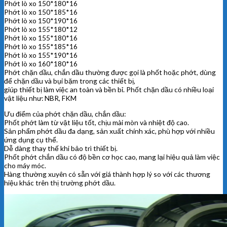
Phớt lò xo 150*180*16
Phớt lò xo 150*185*16
Phớt lò xo 150*190*16
Phớt lò xo 155*180*12
Phớt lò xo 155*180*16
Phớt lò xo 155*185*16
Phớt lò xo 155*190*16
Phớt lò xo 160*180*16
Phớt chặn dầu, chắn dầu thường được gọi là phốt hoặc phớt, dùng
để chặn dầu và bụi bặm trong các thiết bị,
giúp thiết bị làm việc an toàn và bền bỉ. Phốt chặn dầu có nhiều loại
vật liệu như: NBR, FKM
Ưu điểm của phớt chặn dầu, chắn dầu:
Phốt phớt làm từ vật liệu tốt, chịu mài mòn và nhiệt độ cao.
Sản phẩm phớt dầu đa dạng, sản xuất chính xác, phù hợp với nhiều
ứng dụng cụ thể.
Dễ dàng thay thế khi bảo trì thiết bị.
Phốt phớt chắn dầu có độ bền cơ học cao, mang lại hiệu quả làm việc
cho máy móc.
Hàng thường xuyên có sẵn với giá thành hợp lý so với các thương
hiệu khác trên thị trường phớt dầu.