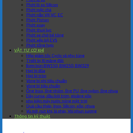
Phớt lò xo Silicon
Phớt mặt chà
Phớt nắp VK,VC, EC
Phớt Piston
Phớt xoay
Phớt thuỷ lực
Phớt xe chở bê tông
Phớt xếp bộ EVS
Phớt tổng hợp
VẬT TƯ CƠ KHÍ
Hộp giảm tốc Cyclo và phụ tùng
Thiết bị Xi măng đất
Bơm bùn BW150, BW250, BW329
Hạt bi đũa
Hạt bi tròn
Vòng bi phi tiêu chuẩn
Vòng bi tiêu chuẩn
Ống Inox, ống nhôm, ống PU, ống nylon, ống nhựa
Dây curoa, dầu bôi trơn, gioăng xốp
phụ kiện máy nước nóng mặt trời
Quả cầu thép, Inox, Silicon, xốp, nhựa
Vú mỡ, nút khí, lá phíp, Vòi phun sương
Thông tin kỹ thuật