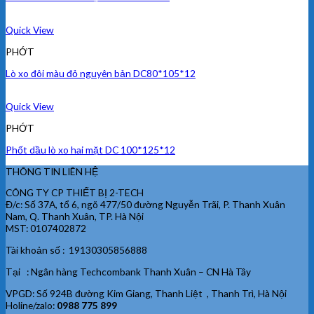
Quick View
PHỚT
Lò xo đôi màu đỏ nguyên bản DC80*105*12
Quick View
PHỚT
Phốt dầu lò xo hai mặt DC 100*125*12
THÔNG TIN LIÊN HỆ
CÔNG TY CP THIẾT BỊ 2-TECH
Đ/c: Số 37A, tổ 6, ngõ 477/50 đường Nguyễn Trãi, P. Thanh Xuân
Nam, Q. Thanh Xuân, TP. Hà Nội
MST: 0107402872
Tài khoản số : 19130305856888
Tại : Ngân hàng Techcombank Thanh Xuân – CN Hà Tây
VPGD: Số 924B đường Kim Giang, Thanh Liệt , Thanh Trì, Hà Nội
Holine/zalo:
0988 775 899