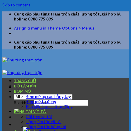
Skip to content
Cung cấp phụ tùng trạm trộn chất lượng tốt, giá hợp lý,
holine: 0988 775 899
Assign a menu in Theme Options > Menus
Cung cấp phụ tùng trạm trộn chất lượng tốt, giá hợp lý,
holine: 0988 775 899
TRANG CHỦ
BỘ LÀM KÍN
BƠM MỠ
Bơm mỡ áp cao bằng tay
Bơm mỡ tự động
Search for:
Phụ kiện bơm mỡ tự động
BĂNG TẢI VÍT TẢI
Gối treo vít tải
Hộp giảm tốc vít tải
Hộp giảm tốc băng tải