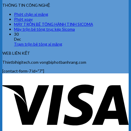
THÔNG TIN CÔNG NGHỆ
Phớt chặn xi măng
Phớt xoay
MÁY TRỘN BÊ TÔNG HÀNH TINH SICOMA
Máy trộn bê tông trục kép Sicoma
30
Dec
Trạm trộn bê tông xi măng
WEB LIÊN KẾT
Thietbihigitech.com vongbiphotbanhrang.com
[contact-form-7 id="7"]