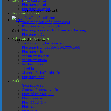
Khớp cầu vít tải
Cart
Phụ tùng vít tải
Phụ tùng băng tải
No products in the cart.
Hộp giảm tốc cối
Hộp giảm tốc cối trộn
Bánh răng côn xoắn, vành chậu
Khớp nối trục, bộ đồng tốc
Phụ tùng hộp giảm tốc Trạm trộn bê tông
Cart
Phụ tùng khác
PHỤ TÙNG TRẠM TRÔN
No products in the cart.
Hệ thống thủy lực trạm trộn
Phụ tùng trạm JS500-750-1000-1500
Phụ tùng si lô
Van bướm khí nén
Van bướm nhôm
Van bướm tay
Thiết bị
Xi lanh điều khiển khí nén
Phụ tùng khác
PHỚT
Gioăng cao su
Gioăng nồi công nghiệp
Phớt cổ trục MC, DC
Phớt dạ nỉ len
Phớt đặt chủng
Phớt gạt bụi
Phớt lò xo