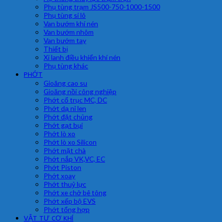
Phụ tùng trạm JS500-750-1000-1500
Phụ tùng si lô
Van bướm khí nén
Van bướm nhôm
Van bướm tay
Thiết bị
Xi lanh điều khiển khí nén
Phụ tùng khác
PHỚT
Gioăng cao su
Gioăng nồi công nghiệp
Phớt cổ trục MC, DC
Phớt dạ nỉ len
Phớt đặt chủng
Phớt gạt bụi
Phớt lò xo
Phớt lò xo Silicon
Phớt mặt chà
Phớt nắp VK,VC, EC
Phớt Piston
Phớt xoay
Phớt thuỷ lực
Phớt xe chở bê tông
Phớt xếp bộ EVS
Phớt tổng hợp
VẬT TƯ CƠ KHÍ