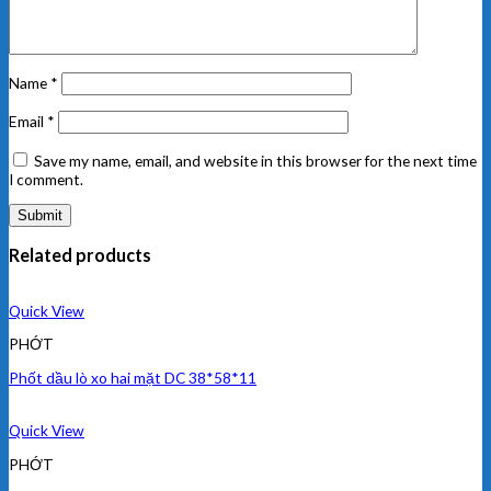
Name
*
Email
*
Save my name, email, and website in this browser for the next time
I comment.
Related products
Quick View
PHỚT
Phốt dầu lò xo hai mặt DC 38*58*11
Quick View
PHỚT