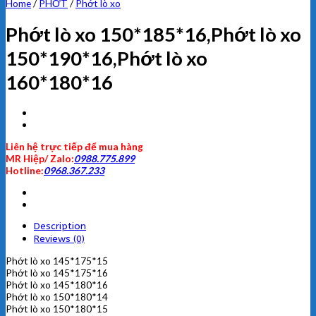
Home
/
PHỚT
/
Phớt lò xo
Phớt lò xo 150*185*16,Phớt lò xo
150*190*16,Phớt lò xo
160*180*16
Liên hệ trực tiếp để mua hàng
MR Hiệp/ Zalo:
0988.775.899
Hotline:
0968.367.233
Description
Reviews (0)
Phớt lò xo 145*175*15
Phớt lò xo 145*175*16
Phớt lò xo 145*180*16
Phớt lò xo 150*180*14
Phớt lò xo 150*180*15