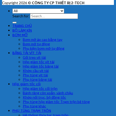
Copyright 2026 ©
CÔNG TY CP THIẾT BỊ 2-TECH
Search for:
TRANG CHỦ
BỘ LÀM KÍN
BƠM MỠ
Bơm mỡ áp cao bằng tay
Bơm mỡ tự động
Phụ kiện bơm mỡ tự động
BĂNG TẢI VÍT TẢI
Gối treo vít tải
Hộp giảm tốc vít tải
Hộp giảm tốc băng tải
Khớp cầu vít tải
Phụ tùng vít tải
Phụ tùng băng tải
Hộp giảm tốc cối
Hộp giảm tốc cối trộn
Bánh răng côn xoắn, vành chậu
Khớp nối trục, bộ đồng tốc
Phụ tùng hộp giảm tốc Trạm trộn bê tông
Phụ tùng khác
PHỤ TÙNG TRẠM TRÔN
Hệ thống thủy lực trạm trộn