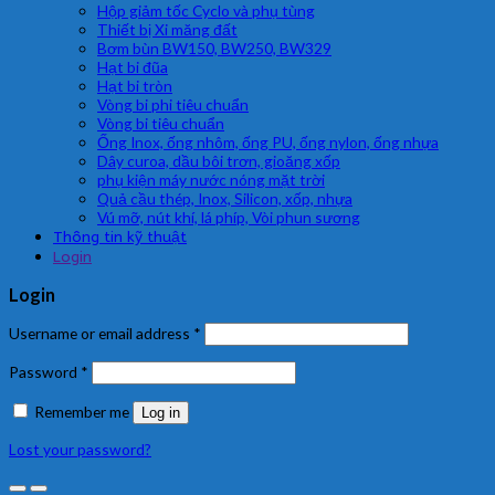
Hộp giảm tốc Cyclo và phụ tùng
Thiết bị Xi măng đất
Bơm bùn BW150, BW250, BW329
Hạt bi đũa
Hạt bi tròn
Vòng bi phi tiêu chuẩn
Vòng bi tiêu chuẩn
Ống Inox, ống nhôm, ống PU, ống nylon, ống nhựa
Dây curoa, dầu bôi trơn, gioăng xốp
phụ kiện máy nước nóng mặt trời
Quả cầu thép, Inox, Silicon, xốp, nhựa
Vú mỡ, nút khí, lá phíp, Vòi phun sương
Thông tin kỹ thuật
Login
Login
Username or email address
*
Password
*
Remember me
Log in
Lost your password?