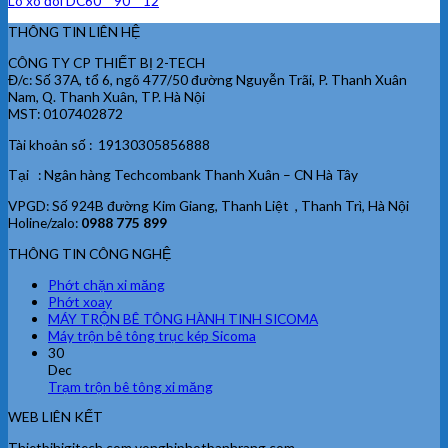
Lò xo đôi DC60 * 90 * 12
THÔNG TIN LIÊN HỆ
CÔNG TY CP THIẾT BỊ 2-TECH
Đ/c: Số 37A, tổ 6, ngõ 477/50 đường Nguyễn Trãi, P. Thanh Xuân
Nam, Q. Thanh Xuân, TP. Hà Nội
MST: 0107402872
Tài khoản số : 19130305856888
Tại : Ngân hàng Techcombank Thanh Xuân – CN Hà Tây
VPGD: Số 924B đường Kim Giang, Thanh Liệt , Thanh Trì, Hà Nội
Holine/zalo:
0988 775 899
THÔNG TIN CÔNG NGHỆ
Phớt chặn xi măng
Phớt xoay
MÁY TRỘN BÊ TÔNG HÀNH TINH SICOMA
Máy trộn bê tông trục kép Sicoma
30
Dec
Trạm trộn bê tông xi măng
WEB LIÊN KẾT
Thietbihigitech.com vongbiphotbanhrang.com