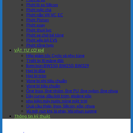
Phớt lò xo Silicon
Phớt mặt chà
Phớt nắp VK,VC, EC
Phớt Piston
Phớt xoay
Phớt thuỷ lực
Phớt xe chở bê tông
Phớt xếp bộ EVS
Phớt tổng hợp
VẬT TƯ CƠ KHÍ
Hộp giảm tốc Cyclo và phụ tùng
Thiết bị Xi măng đất
Bơm bùn BW150, BW250, BW329
Hạt bi đũa
Hạt bi tròn
Vòng bi phi tiêu chuẩn
Vòng bi tiêu chuẩn
Ống Inox, ống nhôm, ống PU, ống nylon, ống nhựa
Dây curoa, dầu bôi trơn, gioăng xốp
phụ kiện máy nước nóng mặt trời
Quả cầu thép, Inox, Silicon, xốp, nhựa
Vú mỡ, nút khí, lá phíp, Vòi phun sương
Thông tin kỹ thuật