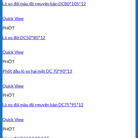
Lò xo đôi màu đỏ nguyên bản DC80*105*12
Quick View
PHỚT
Lò xo đôi DC50*80*12
Quick View
PHỚT
Phốt dầu lò xo hai mặt DC 70*90*13
Quick View
PHỚT
Lò xo đôi màu đỏ nguyên bản DC75*95*12
Quick View
PHỚT