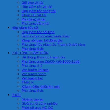
Gối treo vít tải
Hộp giảm tốc vít tải
Hộp giảm tốc băng tải
Khớp cầu vít tải
Phụ tùng vít tải
Phụ tùng băng tải
Hộp giảm tốc cối
Hộp giảm tốc cối trộn
Bánh răng côn xoắn, vành chậu
Khớp nối trục, bộ đồng tốc
Phụ tùng hộp giảm tốc Trạm trộn bê tông
Phụ tùng khác
PHỤ TÙNG TRẠM TRÔN
Hệ thống thủy lực trạm trộn
Phụ tùng trạm JS500-750-1000-1500
Phụ tùng si lô
Van bướm khí nén
Van bướm nhôm
Van bướm tay
Thiết bị
Xi lanh điều khiển khí nén
Phụ tùng khác
PHỚT
Gioăng cao su
Gioăng nồi công nghiệp
Phớt cổ trục MC, DC