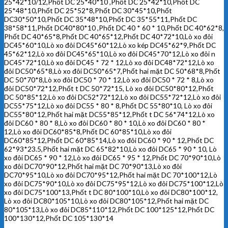
25*42*10/12,Phốt DC 25*40*10 ,Phốt DC 25*42*10,Phốt DC
25*48*10,Phốt DC 25*52*8,Phốt DC 30*45*10,Phốt
DC30*50*10,Phốt DC 35*48*10,Phốt DC 35*55*11,Phốt DC
38*58*11,Phốt DC40*80*10 ,Phốt DC 40 * 60 * 10,Phốt DC 40*62*8,
Phốt DC 40*65*8,Phốt DC 40*65*12,Phốt DC 40*72*10,Lò xo đôi
DC45*60*10,Lò xo đôi DC45*60*12,Lò xo kép DC45*62*9,Phốt DC
45*62*12,Lò xo đôi DC45*65*10,Lò xo đôi DC45*70*12,Lò xo đôi n
DC45*72*10,Lò xo đôi DC45 * 72 * 12,Lò xo đôi DC48*72*12,Lò xo
đôi DC50*65*8,Lò xo đôi DC50*65*7,Phốt hai mặt DC 50*68*8,Phốt
DC 50*70*8,Lò xo đôi DC50 * 70 * 12,Lò xo đôi DC50 * 72 * 8,Lò xo
đôi DC50*72*12,Phốt t DC 50*72*15, Lò xo đôi DC50*80*12,Phốt
DC 50*85*12,Lò xo đôi DC52*72*12,Lò xo đôi DC55*72*12,Lò xo đôi
DC55*75*12,Lò xo đôi DC55 * 80 * 8,Phốt DC 55*80*10, Lò xo đôi
DC55*80*12,Phốt hai mặt DC55*85*12,Phốt t DC 56*74*12,Lò xo
đôi DC60 * 80 * 8,Lò xo đôi DC60 * 80 * 10,Lò xo đôi DC60 * 80 *
12,Lò xo đôi DC60*85*8,Phốt DC 60*85*10,Lò xo đôi
DC60*85*12,Phốt DC 60*85*14,Lò xo đôi DC60 * 90 * 12,Phốt DC
62*93*23.5,Phốt hai mặt DC 65*82*10,Lò xo đôi DC65 * 90 * 10, Lò
xo đôi DC65 * 90 * 12,Lò xo đôi DC65 * 95 * 12,Phốt DC 70*90*10,Lò
xo đôi DC70*90*12,Phốt hai mặt DC 70*90*13,Lò xo đôi
DC70*95*10,Lò xo đôi DC70*95*12,Phốt hai mặt DC 70*100*12,Lò
xo đôi DC75*90*10,Lò xo đôi DC75*95*12,Lò xo đôi DC75*100*12,Lò
xo đôi DC75*100*13,Phốt t DC 80*100*10,Lò xo đôi DC80*100*12,
Lò xo đôi DC80*105*10,Lò xo đôi DC80*105*12,Phốt hai mặt DC
80*105*13,Lò xo đôi DC85*110*12,Phốt DC 100*125*12,Phốt DC
100*130*12,Phốt DC 105*130*14