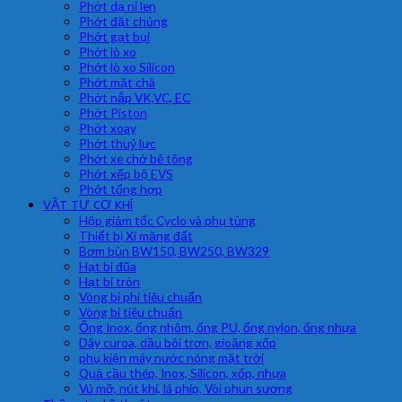
Phớt dạ nỉ len
Phớt đặt chủng
Phớt gạt bụi
Phớt lò xo
Phớt lò xo Silicon
Phớt mặt chà
Phớt nắp VK,VC, EC
Phớt Piston
Phớt xoay
Phớt thuỷ lực
Phớt xe chở bê tông
Phớt xếp bộ EVS
Phớt tổng hợp
VẬT TƯ CƠ KHÍ
Hộp giảm tốc Cyclo và phụ tùng
Thiết bị Xi măng đất
Bơm bùn BW150, BW250, BW329
Hạt bi đũa
Hạt bi tròn
Vòng bi phi tiêu chuẩn
Vòng bi tiêu chuẩn
Ống Inox, ống nhôm, ống PU, ống nylon, ống nhựa
Dây curoa, dầu bôi trơn, gioăng xốp
phụ kiện máy nước nóng mặt trời
Quả cầu thép, Inox, Silicon, xốp, nhựa
Vú mỡ, nút khí, lá phíp, Vòi phun sương