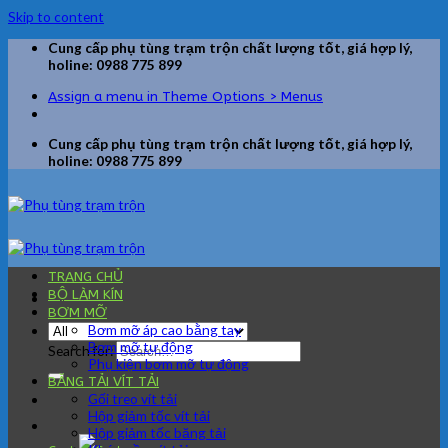
Skip to content
Cung cấp phụ tùng trạm trộn chất lượng tốt, giá hợp lý,
holine: 0988 775 899
Assign a menu in Theme Options > Menus
Cung cấp phụ tùng trạm trộn chất lượng tốt, giá hợp lý,
holine: 0988 775 899
TRANG CHỦ
BỘ LÀM KÍN
BƠM MỠ
Bơm mỡ áp cao bằng tay
Bơm mỡ tự động
Search for:
Phụ kiện bơm mỡ tự động
BĂNG TẢI VÍT TẢI
Gối treo vít tải
Hộp giảm tốc vít tải
Hộp giảm tốc băng tải