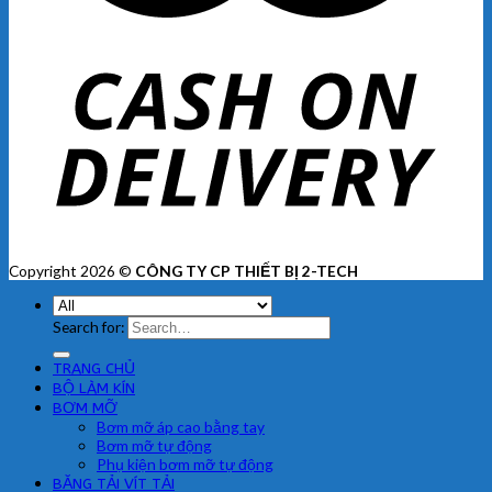
Copyright 2026 ©
CÔNG TY CP THIẾT BỊ 2-TECH
Search for:
TRANG CHỦ
BỘ LÀM KÍN
BƠM MỠ
Bơm mỡ áp cao bằng tay
Bơm mỡ tự động
Phụ kiện bơm mỡ tự động
BĂNG TẢI VÍT TẢI