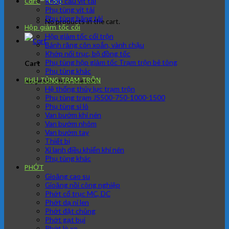
Khớp cầu vít tải
Cart
Phụ tùng vít tải
Phụ tùng băng tải
No products in the cart.
Hộp giảm tốc cối
Hộp giảm tốc cối trộn
Bánh răng côn xoắn, vành chậu
Khớp nối trục, bộ đồng tốc
Phụ tùng hộp giảm tốc Trạm trộn bê tông
Cart
Phụ tùng khác
PHỤ TÙNG TRẠM TRÔN
No products in the cart.
Hệ thống thủy lực trạm trộn
Phụ tùng trạm JS500-750-1000-1500
Phụ tùng si lô
Van bướm khí nén
Van bướm nhôm
Van bướm tay
Thiết bị
Xi lanh điều khiển khí nén
Phụ tùng khác
PHỚT
Gioăng cao su
Gioăng nồi công nghiệp
Phớt cổ trục MC, DC
Phớt dạ nỉ len
Phớt đặt chủng
Phớt gạt bụi
Phớt lò xo