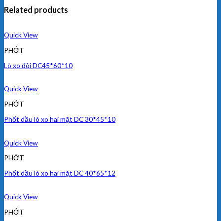
Related products
Quick View
PHỚT
Lò xo đôi DC45*60*10
Quick View
PHỚT
Phốt dầu lò xo hai mặt DC 30*45*10
Quick View
PHỚT
Phốt dầu lò xo hai mặt DC 40*65*12
Quick View
PHỚT