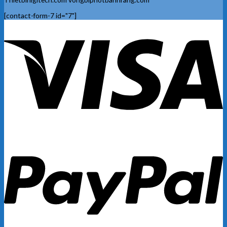
[contact-form-7 id="7"]