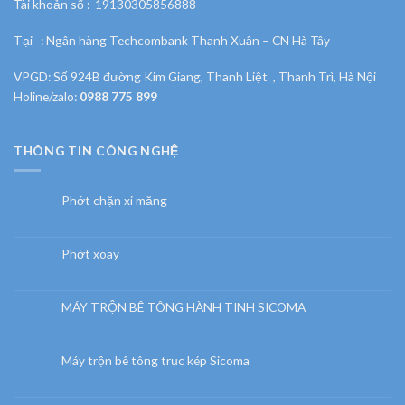
Tài khoản số : 19130305856888
Tại : Ngân hàng Techcombank Thanh Xuân – CN Hà Tây
VPGD: Số 924B đường Kim Giang, Thanh Liệt , Thanh Trì, Hà Nội
Holine/zalo:
0988 775 899
THÔNG TIN CÔNG NGHỆ
Phớt chặn xi măng
Phớt xoay
MÁY TRỘN BÊ TÔNG HÀNH TINH SICOMA
Máy trộn bê tông trục kép Sicoma