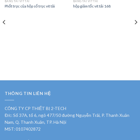
BĂNG TẢI VÍT TẢI
BĂNG TẢI VÍT TẢI
Phốt trục của hộp số trục vít tải
hộp giảm tốc vít tải 168
THÔNG TIN LIÊN HỆ
CÔNG TY CP THIẾT BỊ 2-TECH
Đ/c: Số 37A, tổ 6, ngõ 477/50 đường Nguyễn Trãi, P. Thanh Xuân
Nam, Q. Thanh Xuân, TP. Hà Nội
MST: 0107402872