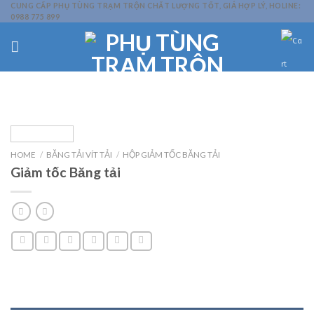
Skip
CUNG CẤP PHỤ TÙNG TRẠM TRỘN CHẤT LƯỢNG TỐT, GIÁ HỢP LÝ, HOLINE:
0988 775 899
to
content
HOME
/
BĂNG TẢI VÍT TẢI
/
HỘP GIẢM TỐC BĂNG TẢI
Giảm tốc Băng tải