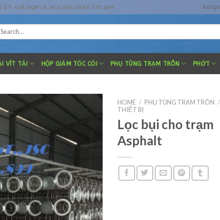
Assig
, GIÁ HỢP LÝ, HOLINE: 0988 775 899
earch
r:
I VÍT TẢI
HỘP GIẢM TỐC CỐI
PHỤ TÙNG TRẠM TRÔN
PHỚT
HOME
/
PHỤ TÙNG TRẠM TRÔN
/
THIẾT BỊ
Lọc bụi cho trạm
Asphalt