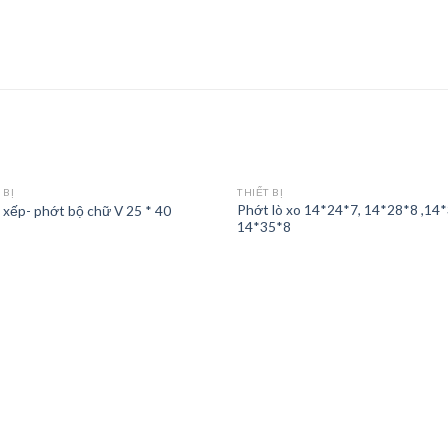
 BỊ
THIẾT BỊ
Phớt lò xo 14*24*7, 14*28*8 ,14
 xếp- phớt bộ chữ V 25 * 40
14*35*8