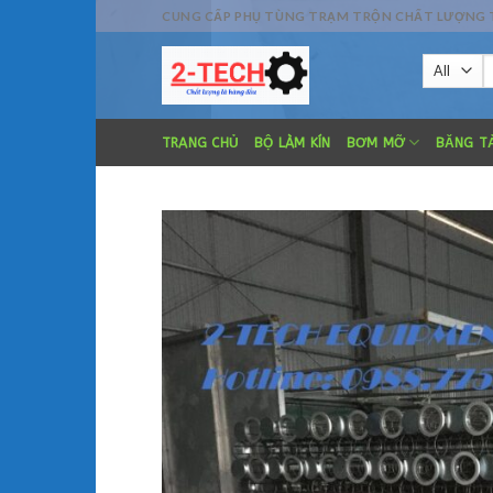
Skip
CUNG CẤP PHỤ TÙNG TRẠM TRỘN CHẤT LƯỢNG TỐT
to
S
content
fo
TRANG CHỦ
BỘ LÀM KÍN
BƠM MỠ
BĂNG TẢ