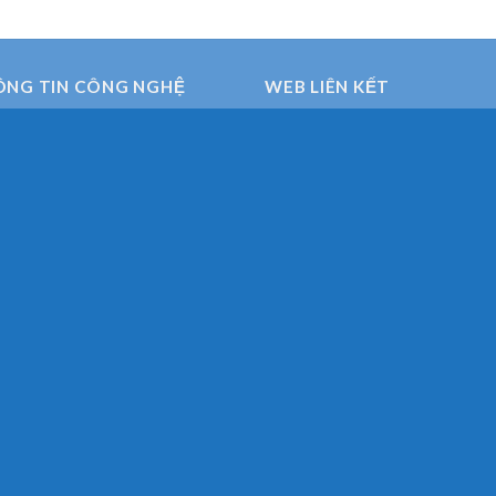
ÔNG TIN CÔNG NGHỆ
WEB LIÊN KẾT
Thietbihigitech.com
Phớt chặn xi măng
vongbiphotbanhrang.com
[contact-form-7 id="7"]
Phớt xoay
MÁY TRỘN BÊ TÔNG
HÀNH TINH SICOMA
Máy trộn bê tông trục kép
Sicoma
Trạm trộn bê tông xi măng