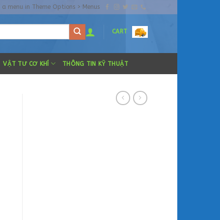
n a menu in Theme Options > Menus
CART
VẬT TƯ CƠ KHÍ
THÔNG TIN KỸ THUẬT