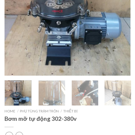
HOME
/
PHỤ TÙNG TRẠM TRÔN
/
THIẾT BỊ
Bơm mỡ tự động 302-380v