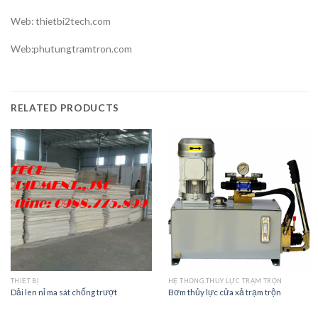
Web: thietbi2tech.com
Web:phutungtramtron.com
RELATED PRODUCTS
THIẾT BỊ
HỆ THỐNG THỦY LỰC TRẠM TRỘN
Dải len nỉ ma sát chống trượt
Bơm thủy lực cửa xả trạm trộn