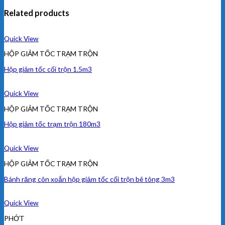
Related products
Quick View
HỘP GIẢM TỐC TRẠM TRỘN
Hộp giảm tốc cối trộn 1.5m3
Quick View
HỘP GIẢM TỐC TRẠM TRỘN
Hộp giảm tốc trạm trộn 180m3
Quick View
HỘP GIẢM TỐC TRẠM TRỘN
Bánh răng côn xoắn hộp giảm tốc cối trộn bê tông 3m3
Quick View
PHỚT