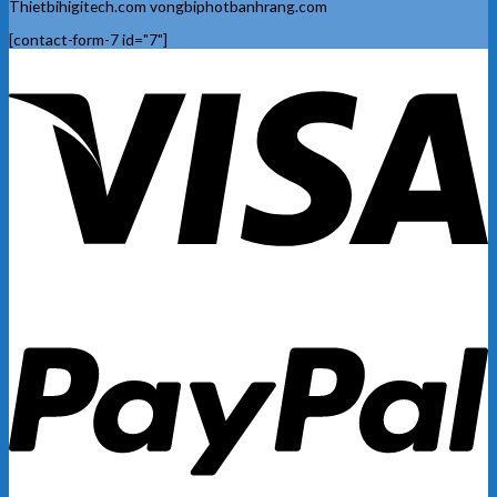
Thietbihigitech.com vongbiphotbanhrang.com
[contact-form-7 id="7"]