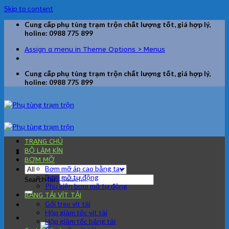
Skip to content
Cung cấp phụ tùng trạm trộn chất lượng tốt, giá hợp lý,
holine: 0988 775 899
Assign a menu in Theme Options > Menus
Cung cấp phụ tùng trạm trộn chất lượng tốt, giá hợp lý,
holine: 0988 775 899
TRANG CHỦ
BỘ LÀM KÍN
BƠM MỠ
Bơm mỡ áp cao bằng tay
Bơm mỡ tự động
Search for:
Phụ kiện bơm mỡ tự động
BĂNG TẢI VÍT TẢI
Gối treo vít tải
Hộp giảm tốc vít tải
Hộp giảm tốc băng tải