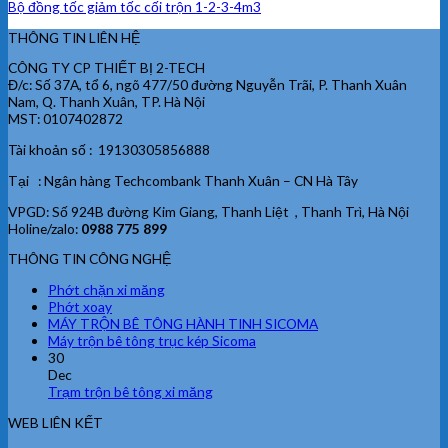
Bộ đồng tốc giảm tốc cối trộn 1-2-3-4m3
THÔNG TIN LIÊN HỆ
CÔNG TY CP THIẾT BỊ 2-TECH
Đ/c: Số 37A, tổ 6, ngõ 477/50 đường Nguyễn Trãi, P. Thanh Xuân
Nam, Q. Thanh Xuân, TP. Hà Nội
MST: 0107402872
Tài khoản số : 19130305856888
Tại : Ngân hàng Techcombank Thanh Xuân – CN Hà Tây
VPGD: Số 924B đường Kim Giang, Thanh Liệt , Thanh Trì, Hà Nội
Holine/zalo:
0988 775 899
THÔNG TIN CÔNG NGHỆ
Phớt chặn xi măng
Phớt xoay
MÁY TRỘN BÊ TÔNG HÀNH TINH SICOMA
Máy trộn bê tông trục kép Sicoma
30
Dec
Trạm trộn bê tông xi măng
WEB LIÊN KẾT