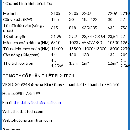
* Các mô hình hình tiêu biểu
Mô hình
2105
2205
2207
2209
2210
Công suất (KW)
18,5
30
18,5 / 22
30
37
Tốc độ đầu vào (vòng /
615
818
635/635
635
756
phút)
Tỷ số truyền
21,95
29.2
23,54 / 23,54
23,54
27
Mô-men xoắn đầu ra (NM)
6310
10232
6550/7780
10600
1262
Tối đa Mô-men xoắn (NM)
11400
18500
11000/13000
18000
2270
Cân nặng (Kilogram)
141
180
138
132
205
1 ~
2 ~
Thể tích cối trộn
1,5m³
1m³
1,5m³
1,25m³
2,5m
CÔNG TY CỔ PHẦN THIẾT BỊ 2-TECH
VPGD: Số 924B đường Kim Giang- Thanh Liệt- Thanh Trì- Hà Nội
Holine: 0988 775 899
Email:
thietbihigitech@gmail.com
Web: thietbi2tech.com
Web:phutungtramtron.com
Reviews