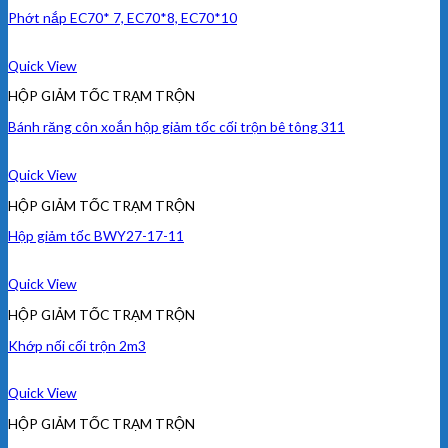
Phớt nắp EC70* 7, EC70*8, EC70*10
Quick View
HỘP GIẢM TỐC TRẠM TRỘN
Bánh răng côn xoắn hộp giảm tốc cối trộn bê tông 311
Quick View
HỘP GIẢM TỐC TRẠM TRỘN
Hộp giảm tốc BWY27-17-11
Quick View
HỘP GIẢM TỐC TRẠM TRỘN
Khớp nối cối trộn 2m3
Quick View
HỘP GIẢM TỐC TRẠM TRỘN