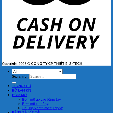
Copyright 2026 ©
CÔNG TY CP THIẾT BỊ 2-TECH
Search for:
TRANG CHỦ
BỘ LÀM KÍN
BƠM MỠ
Bơm mỡ áp cao bằng tay
Bơm mỡ tự động
Phụ kiện bơm mỡ tự động
BĂNG TẢI VÍT TẢI