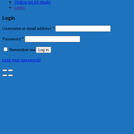
Thông tin kỹ thuật
Login
Login
Username or email address
*
Password
*
Remember me
Log in
Lost your password?