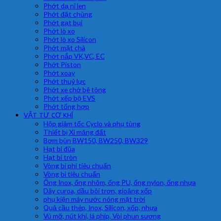
Phớt dạ nỉ len
Phớt đặt chủng
Phớt gạt bụi
Phớt lò xo
Phớt lò xo Silicon
Phớt mặt chà
Phớt nắp VK,VC, EC
Phớt Piston
Phớt xoay
Phớt thuỷ lực
Phớt xe chở bê tông
Phớt xếp bộ EVS
Phớt tổng hợp
VẬT TƯ CƠ KHÍ
Hộp giảm tốc Cyclo và phụ tùng
Thiết bị Xi măng đất
Bơm bùn BW150, BW250, BW329
Hạt bi đũa
Hạt bi tròn
Vòng bi phi tiêu chuẩn
Vòng bi tiêu chuẩn
Ống Inox, ống nhôm, ống PU, ống nylon, ống nhựa
Dây curoa, dầu bôi trơn, gioăng xốp
phụ kiện máy nước nóng mặt trời
Quả cầu thép, Inox, Silicon, xốp, nhựa
Vú mỡ, nút khí, lá phíp, Vòi phun sương