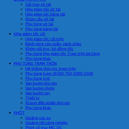
Gối treo vít tải
Hộp giảm tốc vít tải
Hộp giảm tốc băng tải
Khớp cầu vít tải
Phụ tùng vít tải
Phụ tùng băng tải
Hộp giảm tốc cối
Hộp giảm tốc cối trộn
Bánh răng côn xoắn, vành chậu
Khớp nối trục, bộ đồng tốc
Phụ tùng hộp giảm tốc Trạm trộn bê tông
Phụ tùng khác
PHỤ TÙNG TRẠM TRÔN
Hệ thống thủy lực trạm trộn
Phụ tùng trạm JS500-750-1000-1500
Phụ tùng si lô
Van bướm khí nén
Van bướm nhôm
Van bướm tay
Thiết bị
Xi lanh điều khiển khí nén
Phụ tùng khác
PHỚT
Gioăng cao su
Gioăng nồi công nghiệp
Phớt cổ trục MC, DC