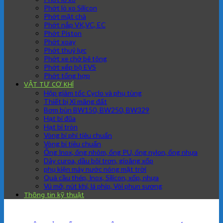
Phớt lò xo Silicon
Phớt mặt chà
Phớt nắp VK,VC, EC
Phớt Piston
Phớt xoay
Phớt thuỷ lực
Phớt xe chở bê tông
Phớt xếp bộ EVS
Phớt tổng hợp
VẬT TƯ CƠ KHÍ
Hộp giảm tốc Cyclo và phụ tùng
Thiết bị Xi măng đất
Bơm bùn BW150, BW250, BW329
Hạt bi đũa
Hạt bi tròn
Vòng bi phi tiêu chuẩn
Vòng bi tiêu chuẩn
Ống Inox, ống nhôm, ống PU, ống nylon, ống nhựa
Dây curoa, dầu bôi trơn, gioăng xốp
phụ kiện máy nước nóng mặt trời
Quả cầu thép, Inox, Silicon, xốp, nhựa
Vú mỡ, nút khí, lá phíp, Vòi phun sương
Thông tin kỹ thuật