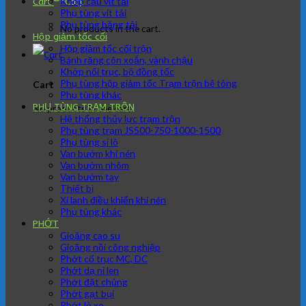
Khớp cầu vít tải
Cart
Phụ tùng vít tải
Phụ tùng băng tải
No products in the cart.
Hộp giảm tốc cối
Hộp giảm tốc cối trộn
Bánh răng côn xoắn, vành chậu
Khớp nối trục, bộ đồng tốc
Phụ tùng hộp giảm tốc Trạm trộn bê tông
Cart
Phụ tùng khác
PHỤ TÙNG TRẠM TRÔN
No products in the cart.
Hệ thống thủy lực trạm trộn
Phụ tùng trạm JS500-750-1000-1500
Phụ tùng si lô
Van bướm khí nén
Van bướm nhôm
Van bướm tay
Thiết bị
Xi lanh điều khiển khí nén
Phụ tùng khác
PHỚT
Gioăng cao su
Gioăng nồi công nghiệp
Phớt cổ trục MC, DC
Phớt dạ nỉ len
Phớt đặt chủng
Phớt gạt bụi
Phớt lò xo