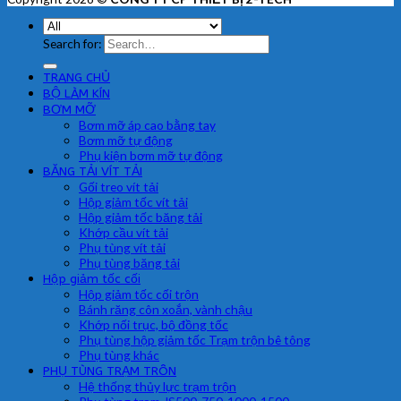
Search for:
TRANG CHỦ
BỘ LÀM KÍN
BƠM MỠ
Bơm mỡ áp cao bằng tay
Bơm mỡ tự động
Phụ kiện bơm mỡ tự động
BĂNG TẢI VÍT TẢI
Gối treo vít tải
Hộp giảm tốc vít tải
Hộp giảm tốc băng tải
Khớp cầu vít tải
Phụ tùng vít tải
Phụ tùng băng tải
Hộp giảm tốc cối
Hộp giảm tốc cối trộn
Bánh răng côn xoắn, vành chậu
Khớp nối trục, bộ đồng tốc
Phụ tùng hộp giảm tốc Trạm trộn bê tông
Phụ tùng khác
PHỤ TÙNG TRẠM TRÔN
Hệ thống thủy lực trạm trộn