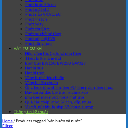
Phớt lò xo Silicon
Phớt mặt chà
Phớt nắp VK,VC, EC
Phớt Piston
Phớt xoay
Phớt thuỷ lực
Phớt xe chở bê tông
Phớt xếp bộ EVS
Phớt tổng hợp
VẬT TƯ CƠ KHÍ
Hộp giảm tốc Cyclo và phụ tùng
Thiết bị Xi măng đất
Bơm bùn BW150, BW250, BW329
Hạt bi đũa
Hạt bi tròn
Vòng bi phi tiêu chuẩn
Vòng bi tiêu chuẩn
Ống Inox, ống nhôm, ống PU, ống nylon, ống nhựa
Dây curoa, dầu bôi trơn, gioăng xốp
phụ kiện máy nước nóng mặt trời
Quả cầu thép, Inox, Silicon, xốp, nhựa
Vú mỡ, nút khí, lá phíp, Vòi phun sương
Thông tin kỹ thuật
Home
/
Products tagged “vân bướn xả nước”
Filter