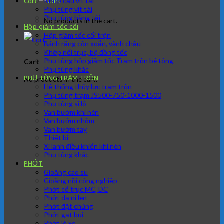
Khớp cầu vít tải
Cart
Phụ tùng vít tải
Phụ tùng băng tải
No products in the cart.
Hộp giảm tốc cối
Hộp giảm tốc cối trộn
Bánh răng côn xoắn, vành chậu
Khớp nối trục, bộ đồng tốc
Phụ tùng hộp giảm tốc Trạm trộn bê tông
Cart
Phụ tùng khác
PHỤ TÙNG TRẠM TRÔN
No products in the cart.
Hệ thống thủy lực trạm trộn
Phụ tùng trạm JS500-750-1000-1500
Phụ tùng si lô
Van bướm khí nén
Van bướm nhôm
Van bướm tay
Thiết bị
Xi lanh điều khiển khí nén
Phụ tùng khác
PHỚT
Gioăng cao su
Gioăng nồi công nghiệp
Phớt cổ trục MC, DC
Phớt dạ nỉ len
Phớt đặt chủng
Phớt gạt bụi
Phớt lò xo