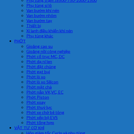
Phụ tùng trạm JS500-750-1000-1500
Phụ tùng si lô
Van bướm khí nén
Van bướm nhôm
Van bướm tay
Thiết bị
Xi lanh điều khiển khí nén
Phụ tùng khác
PHỚT
Gioăng cao su
Gioăng nồi công nghiệp
Phớt cổ trục MC, DC
Phớt dạ nỉ len
Phớt đặt chủng
Phớt gạt bụi
Phớt lò xo
Phớt lò xo Silicon
Phớt mặt chà
Phớt nắp VK,VC, EC
Phớt Piston
Phớt xoay
Phớt thuỷ lực
Phớt xe chở bê tông
Phớt xếp bộ EVS
Phớt tổng hợp
VẬT TƯ CƠ KHÍ
Hộp giảm tốc Cyclo và phụ tùng