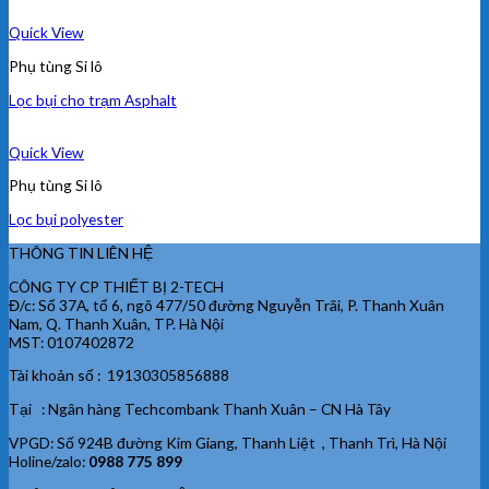
Quick View
Phụ tùng Si lô
Lọc bụi cho trạm Asphalt
Quick View
Phụ tùng Si lô
Lọc bụi polyester
THÔNG TIN LIÊN HỆ
CÔNG TY CP THIẾT BỊ 2-TECH
Đ/c: Số 37A, tổ 6, ngõ 477/50 đường Nguyễn Trãi, P. Thanh Xuân
Nam, Q. Thanh Xuân, TP. Hà Nội
MST: 0107402872
Tài khoản số : 19130305856888
Tại : Ngân hàng Techcombank Thanh Xuân – CN Hà Tây
VPGD: Số 924B đường Kim Giang, Thanh Liệt , Thanh Trì, Hà Nội
Holine/zalo:
0988 775 899