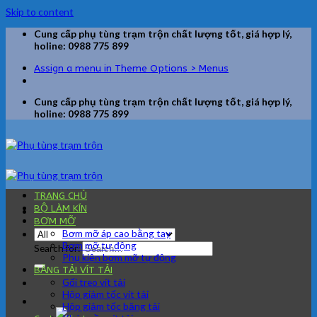
Skip to content
Cung cấp phụ tùng trạm trộn chất lượng tốt, giá hợp lý,
holine: 0988 775 899
Assign a menu in Theme Options > Menus
Cung cấp phụ tùng trạm trộn chất lượng tốt, giá hợp lý,
holine: 0988 775 899
TRANG CHỦ
BỘ LÀM KÍN
BƠM MỠ
Bơm mỡ áp cao bằng tay
Bơm mỡ tự động
Search for:
Phụ kiện bơm mỡ tự động
BĂNG TẢI VÍT TẢI
Gối treo vít tải
Hộp giảm tốc vít tải
Hộp giảm tốc băng tải