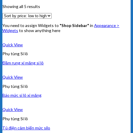
Showing all 5 results
You need to assign Widgets to
"Shop Sidebar"
in
Appearance >
Widgets
to show anything here
Quick View
Phụ tùng Si lô
Đầm rung xi măng si lô
Quick View
Phụ tùng Si lô
Báo mức si lô xi măng
Quick View
Phụ tùng Si lô
Tủ điện cảm biến mức silo