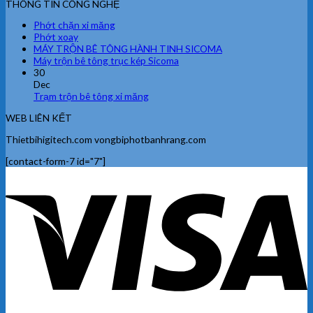
THÔNG TIN CÔNG NGHỆ
Phớt chặn xi măng
Phớt xoay
MÁY TRỘN BÊ TÔNG HÀNH TINH SICOMA
Máy trộn bê tông trục kép Sicoma
30
Dec
Trạm trộn bê tông xi măng
WEB LIÊN KẾT
Thietbihigitech.com vongbiphotbanhrang.com
[contact-form-7 id="7"]