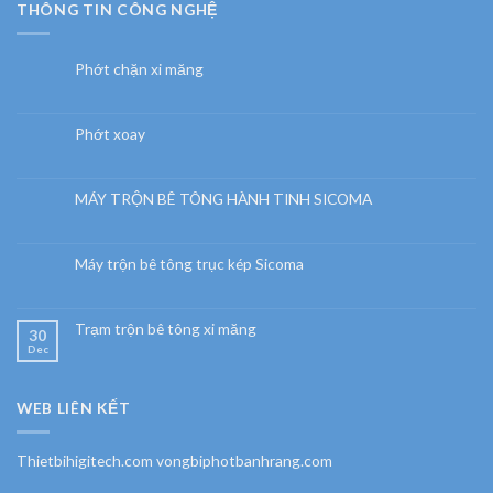
THÔNG TIN CÔNG NGHỆ
Phớt chặn xi măng
Phớt xoay
MÁY TRỘN BÊ TÔNG HÀNH TINH SICOMA
Máy trộn bê tông trục kép Sicoma
Trạm trộn bê tông xi măng
30
Dec
WEB LIÊN KẾT
Thietbihigitech.com vongbiphotbanhrang.com