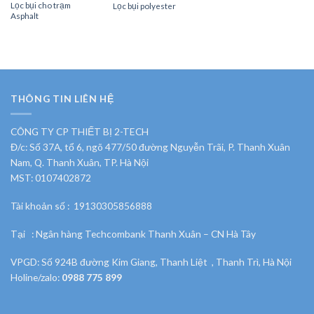
Lọc bụi cho trạm
Lọc bụi polyester
Asphalt
THÔNG TIN LIÊN HỆ
CÔNG TY CP THIẾT BỊ 2-TECH
Đ/c: Số 37A, tổ 6, ngõ 477/50 đường Nguyễn Trãi, P. Thanh Xuân
Nam, Q. Thanh Xuân, TP. Hà Nội
MST: 0107402872
Tài khoản số : 19130305856888
Tại : Ngân hàng Techcombank Thanh Xuân – CN Hà Tây
VPGD: Số 924B đường Kim Giang, Thanh Liệt , Thanh Trì, Hà Nội
Holine/zalo:
0988 775 899