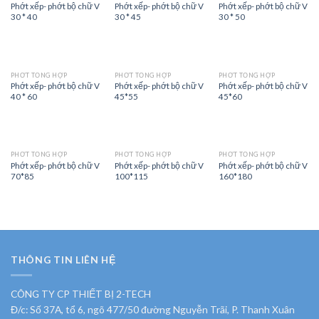
Phớt xếp- phớt bộ chữ V
Phớt xếp- phớt bộ chữ V
Phớt xếp- phớt bộ chữ V
30 * 40
30 * 45
30 * 50
PHỚT TỔNG HỢP
PHỚT TỔNG HỢP
PHỚT TỔNG HỢP
Phớt xếp- phớt bộ chữ V
Phớt xếp- phớt bộ chữ V
Phớt xếp- phớt bộ chữ V
40 * 60
45*55
45*60
PHỚT TỔNG HỢP
PHỚT TỔNG HỢP
PHỚT TỔNG HỢP
Phớt xếp- phớt bộ chữ V
Phớt xếp- phớt bộ chữ V
Phớt xếp- phớt bộ chữ V
70*85
100*115
160*180
THÔNG TIN LIÊN HỆ
CÔNG TY CP THIẾT BỊ 2-TECH
Đ/c: Số 37A, tổ 6, ngõ 477/50 đường Nguyễn Trãi, P. Thanh Xuân