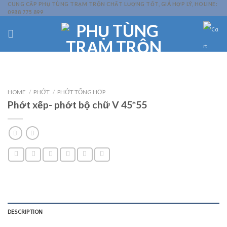
Skip
CUNG CẤP PHỤ TÙNG TRẠM TRỘN CHẤT LƯỢNG TỐT, GIÁ HỢP LÝ, HOLINE:
0988 775 899
to
content
HOME
/
PHỚT
/
PHỚT TỔNG HỢP
Phớt xếp- phớt bộ chữ V 45*55
DESCRIPTION