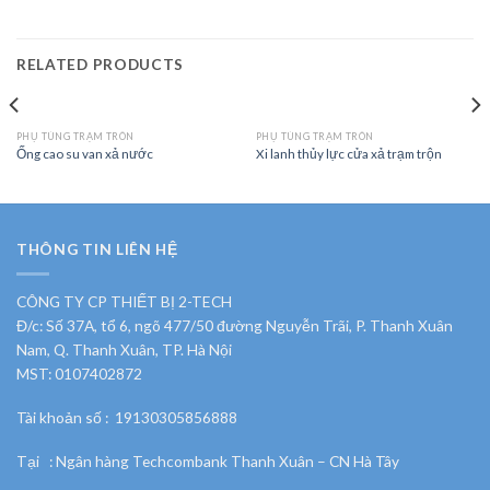
RELATED PRODUCTS
PHỤ TÙNG TRẠM TRÔN
PHỤ TÙNG TRẠM TRÔN
Ống cao su van xả nước
Xi lanh thủy lực cửa xả trạm trộn
THÔNG TIN LIÊN HỆ
CÔNG TY CP THIẾT BỊ 2-TECH
Đ/c: Số 37A, tổ 6, ngõ 477/50 đường Nguyễn Trãi, P. Thanh Xuân
Nam, Q. Thanh Xuân, TP. Hà Nội
MST: 0107402872
Tài khoản số : 19130305856888
Tại : Ngân hàng Techcombank Thanh Xuân – CN Hà Tây