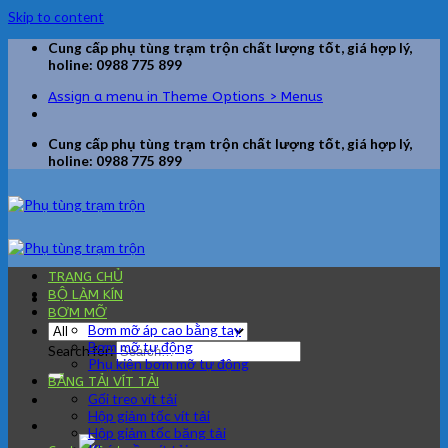
Skip to content
Cung cấp phụ tùng trạm trộn chất lượng tốt, giá hợp lý,
holine: 0988 775 899
Assign a menu in Theme Options > Menus
Cung cấp phụ tùng trạm trộn chất lượng tốt, giá hợp lý,
holine: 0988 775 899
TRANG CHỦ
BỘ LÀM KÍN
BƠM MỠ
Bơm mỡ áp cao bằng tay
Bơm mỡ tự động
Search for:
Phụ kiện bơm mỡ tự động
BĂNG TẢI VÍT TẢI
Gối treo vít tải
Hộp giảm tốc vít tải
Hộp giảm tốc băng tải