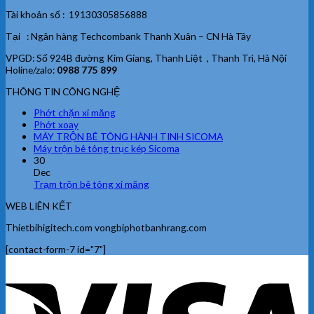
Tài khoản số : 19130305856888
Tại : Ngân hàng Techcombank Thanh Xuân – CN Hà Tây
VPGD: Số 924B đường Kim Giang, Thanh Liệt , Thanh Trì, Hà Nội
Holine/zalo:
0988 775 899
THÔNG TIN CÔNG NGHỆ
Phớt chặn xi măng
Phớt xoay
MÁY TRỘN BÊ TÔNG HÀNH TINH SICOMA
Máy trộn bê tông trục kép Sicoma
30
Dec
Trạm trộn bê tông xi măng
WEB LIÊN KẾT
Thietbihigitech.com vongbiphotbanhrang.com
[contact-form-7 id="7"]