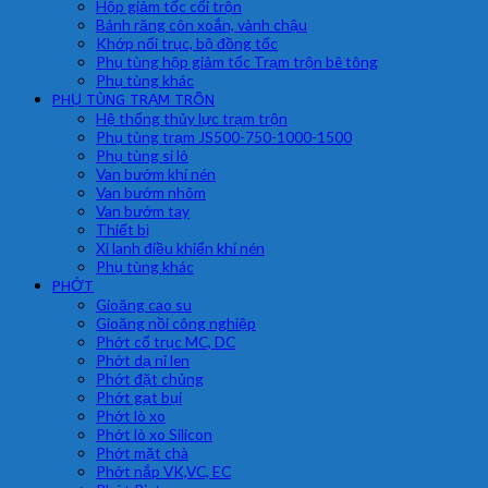
Hộp giảm tốc cối trộn
Bánh răng côn xoắn, vành chậu
Khớp nối trục, bộ đồng tốc
Phụ tùng hộp giảm tốc Trạm trộn bê tông
Phụ tùng khác
PHỤ TÙNG TRẠM TRÔN
Hệ thống thủy lực trạm trộn
Phụ tùng trạm JS500-750-1000-1500
Phụ tùng si lô
Van bướm khí nén
Van bướm nhôm
Van bướm tay
Thiết bị
Xi lanh điều khiển khí nén
Phụ tùng khác
PHỚT
Gioăng cao su
Gioăng nồi công nghiệp
Phớt cổ trục MC, DC
Phớt dạ nỉ len
Phớt đặt chủng
Phớt gạt bụi
Phớt lò xo
Phớt lò xo Silicon
Phớt mặt chà
Phớt nắp VK,VC, EC