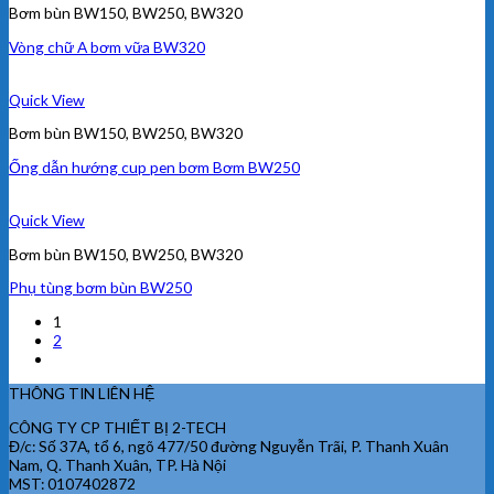
Bơm bùn BW150, BW250, BW320
Vòng chữ A bơm vữa BW320
Quick View
Bơm bùn BW150, BW250, BW320
Ống dẫn hướng cup pen bơm Bơm BW250
Quick View
Bơm bùn BW150, BW250, BW320
Phụ tùng bơm bùn BW250
1
2
THÔNG TIN LIÊN HỆ
CÔNG TY CP THIẾT BỊ 2-TECH
Đ/c: Số 37A, tổ 6, ngõ 477/50 đường Nguyễn Trãi, P. Thanh Xuân
Nam, Q. Thanh Xuân, TP. Hà Nội
MST: 0107402872