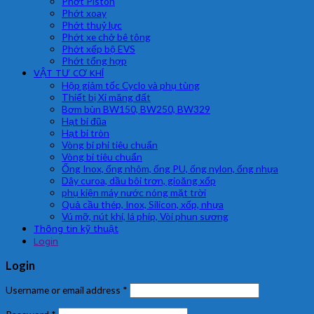
Phớt Piston
Phớt xoay
Phớt thuỷ lực
Phớt xe chở bê tông
Phớt xếp bộ EVS
Phớt tổng hợp
VẬT TƯ CƠ KHÍ
Hộp giảm tốc Cyclo và phụ tùng
Thiết bị Xi măng đất
Bơm bùn BW150, BW250, BW329
Hạt bi đũa
Hạt bi tròn
Vòng bi phi tiêu chuẩn
Vòng bi tiêu chuẩn
Ống Inox, ống nhôm, ống PU, ống nylon, ống nhựa
Dây curoa, dầu bôi trơn, gioăng xốp
phụ kiện máy nước nóng mặt trời
Quả cầu thép, Inox, Silicon, xốp, nhựa
Vú mỡ, nút khí, lá phíp, Vòi phun sương
Thông tin kỹ thuật
Login
Login
Username or email address
*