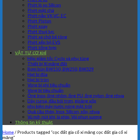
Phớt lò xo Silicon
Phớt mặt chà
Phớt nắp VK,VC, EC
Phớt Piston
Phớt xoay
Phớt thuỷ lực
Phớt xe chở bê tông
Phớt xếp bộ EVS
Phớt tổng hợp
VẬT TƯ CƠ KHÍ
Hộp giảm tốc Cyclo và phụ tùng
Thiết bị Xi măng đất
Bơm bùn BW150, BW250, BW329
Hạt bi đũa
Hạt bi tròn
Vòng bi phi tiêu chuẩn
Vòng bi tiêu chuẩn
Ống Inox, ống nhôm, ống PU, ống nylon, ống nhựa
Dây curoa, dầu bôi trơn, gioăng xốp
phụ kiện máy nước nóng mặt trời
Quả cầu thép, Inox, Silicon, xốp, nhựa
Vú mỡ, nút khí, lá phíp, Vòi phun sương
Thông tin kỹ thuật
Home
/
Products tagged “cọc đất gia cố xi măng cọc đất gia cố xi
măng”