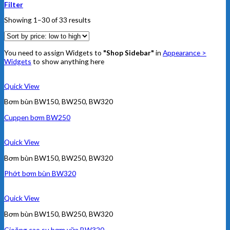
Filter
Showing 1–30 of 33 results
You need to assign Widgets to
"Shop Sidebar"
in
Appearance >
Widgets
to show anything here
Quick View
Bơm bùn BW150, BW250, BW320
Cuppen bơm BW250
Quick View
Bơm bùn BW150, BW250, BW320
Phớt bơm bùn BW320
Quick View
Bơm bùn BW150, BW250, BW320
Gioăng cao su bơm vữa BW320