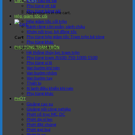
Khớp cầu vít tải
Cart
Phụ tùng vít tải
Phụ tùng băng tải
No products in the cart.
Hộp giảm tốc cối
Hộp giảm tốc cối trộn
Bánh răng côn xoắn, vành chậu
Khớp nối trục, bộ đồng tốc
Phụ tùng hộp giảm tốc Trạm trộn bê tông
Cart
Phụ tùng khác
PHỤ TÙNG TRẠM TRÔN
No products in the cart.
Hệ thống thủy lực trạm trộn
Phụ tùng trạm JS500-750-1000-1500
Phụ tùng si lô
Van bướm khí nén
Van bướm nhôm
Van bướm tay
Thiết bị
Xi lanh điều khiển khí nén
Phụ tùng khác
PHỚT
Gioăng cao su
Gioăng nồi công nghiệp
Phớt cổ trục MC, DC
Phớt dạ nỉ len
Phớt đặt chủng
Phớt gạt bụi
Phớt lò xo