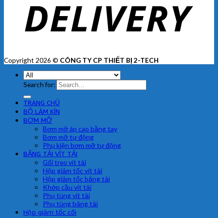
Copyright 2026 ©
CÔNG TY CP THIẾT BỊ 2-TECH
Search for:
TRANG CHỦ
BỘ LÀM KÍN
BƠM MỠ
Bơm mỡ áp cao bằng tay
Bơm mỡ tự động
Phụ kiện bơm mỡ tự động
BĂNG TẢI VÍT TẢI
Gối treo vít tải
Hộp giảm tốc vít tải
Hộp giảm tốc băng tải
Khớp cầu vít tải
Phụ tùng vít tải
Phụ tùng băng tải
Hộp giảm tốc cối