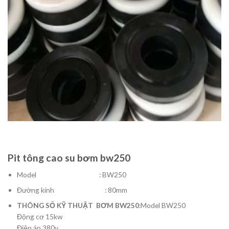
Pit tông cao su bơm bw250
Model : BW250
Đường kính : 80mm
THÔNG SỐ KỸ THUẬT BƠM BW250
:Model BW250
Động cơ 15kw
Điện áp 380v