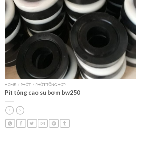
HOME
/
PHỚT
/
PHỚT TỔNG HỢP
Pit tông cao su bơm bw250