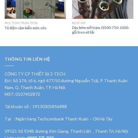
PHỤ TÙNG TRẠM TRÔN
BƠM MỠ
Dây bơm mỡ trạm JS500-750-1000-
Tủ điện cảm biến mức silo
gối treo vít tải
THÔNG TIN LIÊN HỆ
CÔNG TY CP THIẾT BỊ 2-TECH
Đ/c: Số 37A, tổ 6, ngõ 477/50 đường Nguyễn Trãi, P. Thanh Xuân
Nam, Q. Thanh Xuân, TP. Hà Nội
MST: 0107402872
Tài khoản số : 19130305856888
Tại : Ngân hàng Techcombank Thanh Xuân – CN Hà Tây
VPGD: Số 924B đường Kim Giang, Thanh Liệt , Thanh Trì, Hà Nội
Holine/zalo:
0988 775 899