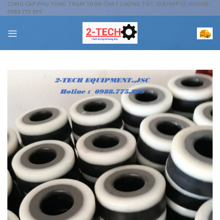
Skip
CUNG CẤP PHỤ TÙNG TRẠM TRỘN CHẤT LƯỢNG TỐT, GIÁ HỢP LÝ, HOLINE:
0988 775 899
to
content