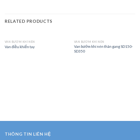
RELATED PRODUCTS
VAN BƯỚM KHÍ NÉN
VAN BƯỚM KHÍ NÉN
Van bướm khí nén thân gang SD150-
Van điều khiển tay
SD350
THÔNG TIN LIÊN HỆ