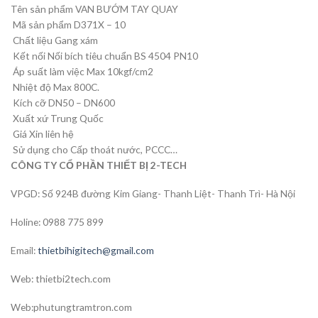
Tên sản phẩm VAN BƯỚM TAY QUAY
Mã sản phẩm D371X – 10
Chất liệu Gang xám
Kết nối Nối bích tiêu chuẩn BS 4504 PN10
Áp suất làm việc Max 10kgf/cm2
Nhiệt độ Max 800C.
Kích cỡ DN50 – DN600
Xuất xứ Trung Quốc
Giá Xin liên hệ
Sử dụng cho Cấp thoát nước, PCCC…
CÔNG TY CỔ PHẦN THIẾT BỊ 2-TECH
VPGD: Số 924B đường Kim Giang- Thanh Liệt- Thanh Trì- Hà Nội
Holine: 0988 775 899
Email:
thietbihigitech@gmail.com
Web: thietbi2tech.com
Web:phutungtramtron.com