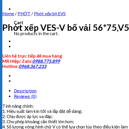
Home
/
PHỚT
/
Phớt xếp bộ EVS
Cart
Phớt xếp VES-V bố vải 56*75,V
No products in the cart.
Liên hệ trực tiếp để mua hàng
MR Hiệp/ Zalo:
0988.775.899
Hotline:
0968.367.233
Description
Reviews (0)
Tính năng chính:
1. Hiệu suất làm kín tốt và lắp đặt dễ dàng;
2. Chịu được áp lực va đập;
3. Cho phép khoảng cần thiết lớn hơn;
4. Số lượng vòng hình chữ V có thể lựa chọn tùy theo điều kiện làm v