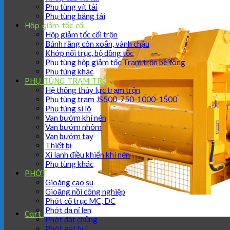
Phụ tùng vít tải
Phụ tùng băng tải
Hộp giảm tốc cối
Hộp giảm tốc cối trộn
Bánh răng côn xoắn, vành chậu
Khớp nối trục, bộ đồng tốc
Phụ tùng hộp giảm tốc Trạm trộn bê tông
Phụ tùng khác
PHỤ TÙNG TRẠM TRÔN
Hệ thống thủy lực trạm trộn
Phụ tùng trạm JS500-750-1000-1500
Phụ tùng si lô
Van bướm khí nén
Van bướm nhôm
Van bướm tay
Thiết bị
Xi lanh điều khiển khí nén
Phụ tùng khác
PHỚT
Gioăng cao su
Gioăng nồi công nghiệp
Phớt cổ trục MC, DC
Phớt dạ nỉ len
Cart
Phớt đặt chủng
Phớt gạt bụi