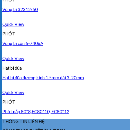
Vòng bi 32312/50
Quick View
PHỚT
Vòng bi côn 6-7406A
Quick View
Hạt bi đũa
Hạt bi đũa đường kính 1.5mm dài 3-20mm
Quick View
PHỚT
Phớt nắp 80*8,EC80*10, EC80*12
THÔNG TIN LIÊN HỆ