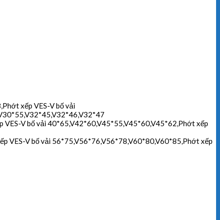
Phớt xếp VES-V bố vải
, V30*55,V32*45,V32*46,V32*47
p VES-V bố vải 40*65,V42*60,V45*55,V45*60,V45*62,Phớt xếp
xếp VES-V bố vải 56*75,V56*76,V56*78,V60*80,V60*85,Phớt xếp