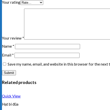
Your rating
Your review
*
Name
*
Email
*
Save my name, email, and website in this browser for the next
Related products
Quick View
Hạt bi đũa