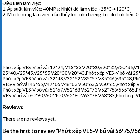
Điều kiện làm việc:
1. Áp suất làm việc: 40MPa; Nhiệt độ làm việc: -25°C-+120°C
2. Môi trường làm việc: dầu thủy lực, nhũ tương, tốc độ tịnh tiến: 0
Phớt xếp VES-V bố vải 12*24, V18*33,V20*30,V20*32,V20*35,V1
25*40,V25*45,V25*55,V28*38,V28*43,Phớt xếp VES-V bố vải 25
Phớt xếp VES-V bố vải 32*48,V32*52,V35*57,V35*46,V35*48,Phớ
VES-V bố vải 45*65,V47*66,V48*63,V50*63,5,V50*65,Phớt xếp 
Phớt xếp VES-V bố vải 51*67,V52*68,V52*73,V52*75,V555*65,P
VES-V bố vải 60*90,V60*100,V62*80,V63*78,V63*83,Phớt xếp V
Reviews
There are no reviews yet.
Be the first to review “Phớt xếp VES-V bố vải 56*75,V