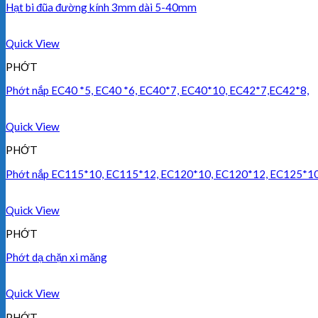
Hạt bi đũa đường kính 3mm dài 5-40mm
Quick View
PHỚT
Phớt nắp EC40 *5, EC40 *6, EC40*7, EC40*10, EC42*7,EC42*8,
Quick View
PHỚT
Phớt nắp EC115*10, EC115*12, EC120*10, EC120*12, EC125*1
Quick View
PHỚT
Phớt dạ chặn xi măng
Quick View
PHỚT