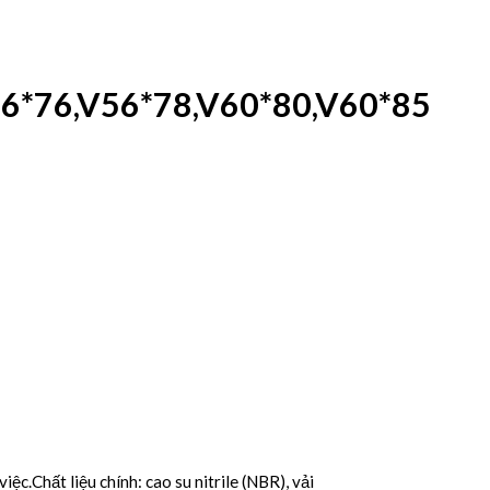
56*76,V56*78,V60*80,V60*85
iệc.Chất liệu chính: cao su nitrile (NBR), vải