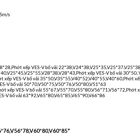
,5m/s
8*28,Phớt xếp VES-V bố vải 22*38,V24*38,V25*35,V25*37,V25*38,
*40,V25*45,V25*55,V28*38,V28*43,Phớt xếp VES-V bố vải 30*50
t xếp VES-V bố vải 35*50,V35*55,V40*52,V40*55,V40*60,Phớt xế
VES-V bố vải 50*70,V50*75,V50*76,V50*80,V51*63
hớt xếp VES-V bố vải 55*67,V55*70,V55*80,V56*71,V56*72,Phớt 
ES-V bố vải 63*92,V65*80,V65*85,V65*90,V66*86
56*76,V56*78,V60*80,V60*85”