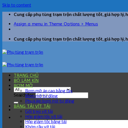
Skip to content
Cung cấp phụ tùng trạm trộn chất lượng tốt, giá hợp lý, 
Assign a menu in Theme Options > Menus
Cung cấp phụ tùng trạm trộn chất lượng tốt, giá hợp lý, 
TRANG CHỦ
BỘ LÀM KÍN
BƠM MỠ
Bơm mỡ áp cao bằng tay
Search for:
Bơm mỡ tự động
Phụ kiện bơm mỡ tự động
BĂNG TẢI VÍT TẢI
Gối treo vít tải
Hộp giảm tốc vít tải
Hộp giảm tốc băng tải
Khớp cầu vít tải