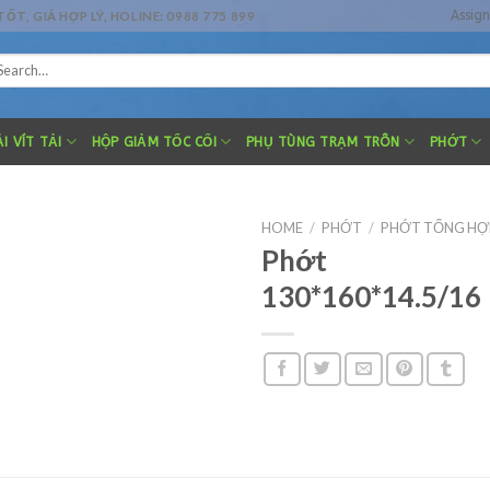
Assig
, GIÁ HỢP LÝ, HOLINE: 0988 775 899
arch
r:
I VÍT TẢI
HỘP GIẢM TỐC CỐI
PHỤ TÙNG TRẠM TRÔN
PHỚT
HOME
/
PHỚT
/
PHỚT TỔNG HỢ
Phớt
130*160*14.5/16