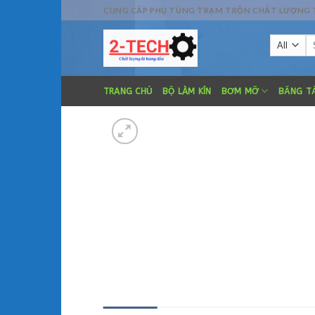
Skip
CUNG CẤP PHỤ TÙNG TRẠM TRỘN CHẤT LƯỢNG TỐT
to
Se
content
fo
TRANG CHỦ
BỘ LÀM KÍN
BƠM MỠ
BĂNG TẢ