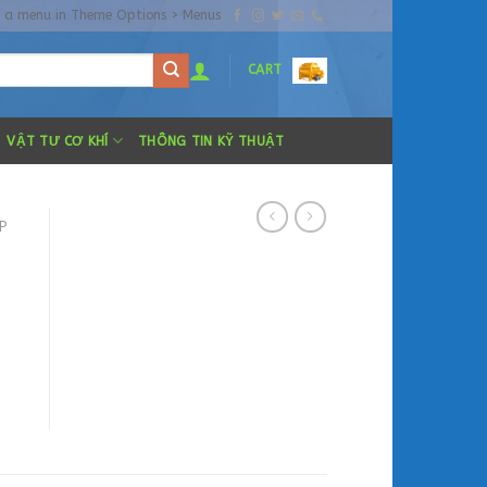
n a menu in Theme Options > Menus
CART
VẬT TƯ CƠ KHÍ
THÔNG TIN KỸ THUẬT
P