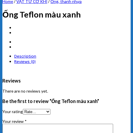
Home
/
VẬT TƯ CƠ KHÍ
/
Ống, thanh nhựa
Ống Teflon màu xanh
Description
Reviews (0)
Reviews
There are no reviews yet.
Be the first to review “Ống Teflon màu xanh”
Your rating
Your review
*