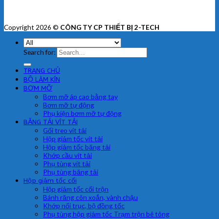
Copyright 2026 ©
CÔNG TY CP THIẾT BỊ 2-TECH
Search for:
TRANG CHỦ
BỘ LÀM KÍN
BƠM MỠ
Bơm mỡ áp cao bằng tay
Bơm mỡ tự động
Phụ kiện bơm mỡ tự động
BĂNG TẢI VÍT TẢI
Gối treo vít tải
Hộp giảm tốc vít tải
Hộp giảm tốc băng tải
Khớp cầu vít tải
Phụ tùng vít tải
Phụ tùng băng tải
Hộp giảm tốc cối
Hộp giảm tốc cối trộn
Bánh răng côn xoắn, vành chậu
Khớp nối trục, bộ đồng tốc
Phụ tùng hộp giảm tốc Trạm trộn bê tông