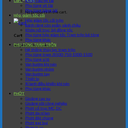
Khớp cầu vít tải
Cart
Phụ tùng vít tải
Phụ tùng băng tải
No products in the cart.
Hộp giảm tốc cối
Hộp giảm tốc cối trộn
Bánh răng côn xoắn, vành chậu
Khớp nối trục, bộ đồng tốc
Phụ tùng hộp giảm tốc Trạm trộn bê tông
Cart
Phụ tùng khác
PHỤ TÙNG TRẠM TRÔN
No products in the cart.
Hệ thống thủy lực trạm trộn
Phụ tùng trạm JS500-750-1000-1500
Phụ tùng si lô
Van bướm khí nén
Van bướm nhôm
Van bướm tay
Thiết bị
Xi lanh điều khiển khí nén
Phụ tùng khác
PHỚT
Gioăng cao su
Gioăng nồi công nghiệp
Phớt cổ trục MC, DC
Phớt dạ nỉ len
Phớt đặt chủng
Phớt gạt bụi
Phớt lò xo