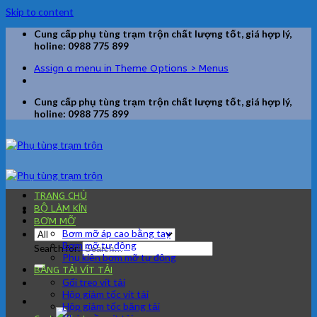
Skip to content
Cung cấp phụ tùng trạm trộn chất lượng tốt, giá hợp lý,
holine: 0988 775 899
Assign a menu in Theme Options > Menus
Cung cấp phụ tùng trạm trộn chất lượng tốt, giá hợp lý,
holine: 0988 775 899
TRANG CHỦ
BỘ LÀM KÍN
BƠM MỠ
Bơm mỡ áp cao bằng tay
Bơm mỡ tự động
Search for:
Phụ kiện bơm mỡ tự động
BĂNG TẢI VÍT TẢI
Gối treo vít tải
Hộp giảm tốc vít tải
Hộp giảm tốc băng tải