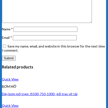
Name
*
Email
*
Save my name, email, and website in this browser for the next time
I comment.
Related products
Quick View
BƠM MỠ
Dây bơm mỡ trạm JS500-750-1000- gối treo vít tải
Quick View