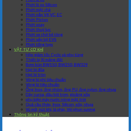
Phớt lò xo Silicon
Phớt mặt chà
Phớt nắp VK,VC, EC
Phớt Piston
Phớt xoay
Phớt thuỷ lực
Phớt xe chở bê tông
Phớt xếp bộ EVS
Phớt tổng hợp
VẬT TƯ CƠ KHÍ
Hộp giảm tốc Cyclo và phụ tùng
Thiết bị Xi măng đất
Bơm bùn BW150, BW250, BW329
Hạt bi đũa
Hạt bi tròn
Vòng bi phi tiêu chuẩn
Vòng bi tiêu chuẩn
Ống Inox, ống nhôm, ống PU, ống nylon, ống nhựa
Dây curoa, dầu bôi trơn, gioăng xốp
phụ kiện máy nước nóng mặt trời
Quả cầu thép, Inox, Silicon, xốp, nhựa
Vú mỡ, nút khí, lá phíp, Vòi phun sương
Thông tin kỹ thuật