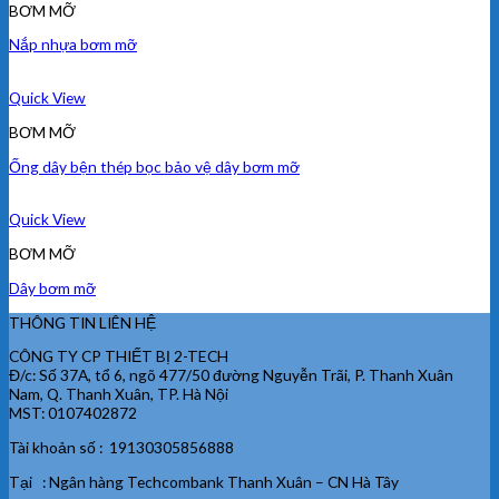
BƠM MỠ
Nắp nhựa bơm mỡ
Quick View
BƠM MỠ
Ống dây bện thép bọc bảo vệ dây bơm mỡ
Quick View
BƠM MỠ
Dây bơm mỡ
THÔNG TIN LIÊN HỆ
CÔNG TY CP THIẾT BỊ 2-TECH
Đ/c: Số 37A, tổ 6, ngõ 477/50 đường Nguyễn Trãi, P. Thanh Xuân
Nam, Q. Thanh Xuân, TP. Hà Nội
MST: 0107402872
Tài khoản số : 19130305856888
Tại : Ngân hàng Techcombank Thanh Xuân – CN Hà Tây