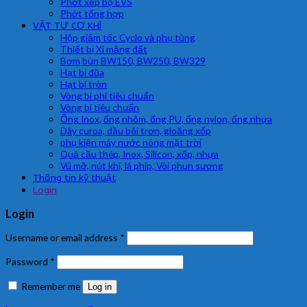
Phớt xếp bộ EVS
Phớt tổng hợp
VẬT TƯ CƠ KHÍ
Hộp giảm tốc Cyclo và phụ tùng
Thiết bị Xi măng đất
Bơm bùn BW150, BW250, BW329
Hạt bi đũa
Hạt bi tròn
Vòng bi phi tiêu chuẩn
Vòng bi tiêu chuẩn
Ống Inox, ống nhôm, ống PU, ống nylon, ống nhựa
Dây curoa, dầu bôi trơn, gioăng xốp
phụ kiện máy nước nóng mặt trời
Quả cầu thép, Inox, Silicon, xốp, nhựa
Vú mỡ, nút khí, lá phíp, Vòi phun sương
Thông tin kỹ thuật
Login
Login
Username or email address
*
Password
*
Remember me
Log in