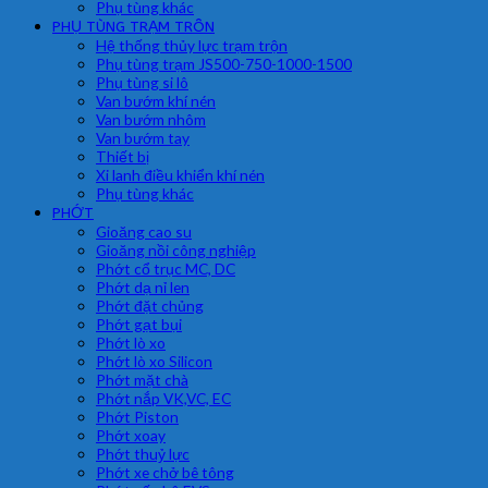
Phụ tùng khác
PHỤ TÙNG TRẠM TRÔN
Hệ thống thủy lực trạm trộn
Phụ tùng trạm JS500-750-1000-1500
Phụ tùng si lô
Van bướm khí nén
Van bướm nhôm
Van bướm tay
Thiết bị
Xi lanh điều khiển khí nén
Phụ tùng khác
PHỚT
Gioăng cao su
Gioăng nồi công nghiệp
Phớt cổ trục MC, DC
Phớt dạ nỉ len
Phớt đặt chủng
Phớt gạt bụi
Phớt lò xo
Phớt lò xo Silicon
Phớt mặt chà
Phớt nắp VK,VC, EC
Phớt Piston
Phớt xoay
Phớt thuỷ lực
Phớt xe chở bê tông