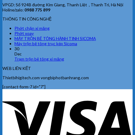
VPGD: Số 924B đường Kim Giang, Thanh Liệt , Thanh Trì, Hà Nội
Holine/zalo:
0988 775 899
THÔNG TIN CÔNG NGHỆ
Phớt chặn xi măng
Phớt xoay
MÁY TRỘN BÊ TÔNG HÀNH TINH SICOMA
Máy trộn bê tông trục kép Sicoma
30
Dec
Trạm trộn bê tông xi măng
WEB LIÊN KẾT
Thietbihigitech.com vongbiphotbanhrang.com
[contact-form-7 id="7"]