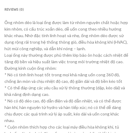
REVIEWS (0)
Ống nhôm dẻo là loại ống được làm từ nhôm nguyên chất hoặc hợp
kim nhôm, có cấu trúc xoắn dẻo, dễ uốn cong theo nhiều hướng
khác nhau. Nhờ đặc tính linh hoạt và nhẹ, ống nhôm dẻo được sử
dụng rộng rãi trong hệ thống thông gió, điều hòa không khí (HVAC),
hút mùi công nghiệp, và dẫn khí nóng – lạnh.
Loại ống này thường được phủ thêm lớp bảo ôn hoặc cách nhiệt để
tăng độ bền và hiệu suất làm việc trong môi trường nhiệt độ cao.
Đường kính cuộn ống nhôm:
* Nó có tính linh hoạt tốt trong mọi khả năng uốn cong 360 độ,
chống ăn mòn và chịu nhiệt độ cao, độ giãn dài và độ bền kéo tốt
* Có thể đáp ứng các yêu cầu xử lý thông thường (dập, kéo dài) và
khả năng định dạng cao.
* Nó có độ dẻo cao, độ dẫn điện và độ dẫn nhiệt, và có thể được
hàn khí, hàn nguyên tử hydro và hàn tiếp xúc; nó có thể dễ dàng
chịu được các quá trình xử lý áp suất, kéo dài và uốn cong khác
nhau.
* Cuộn nhôm thích hợp cho các loại máy điều hòa không khí, tủ