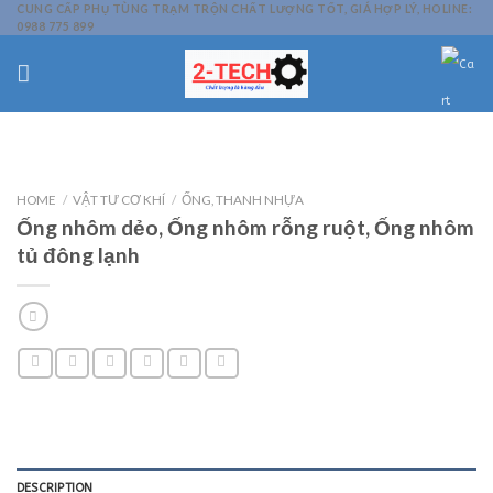
Skip
CUNG CẤP PHỤ TÙNG TRẠM TRỘN CHẤT LƯỢNG TỐT, GIÁ HỢP LÝ, HOLINE:
0988 775 899
to
content
HOME
/
VẬT TƯ CƠ KHÍ
/
ỐNG, THANH NHỰA
Ống nhôm dẻo, Ống nhôm rỗng ruột, Ống nhôm
tủ đông lạnh
DESCRIPTION