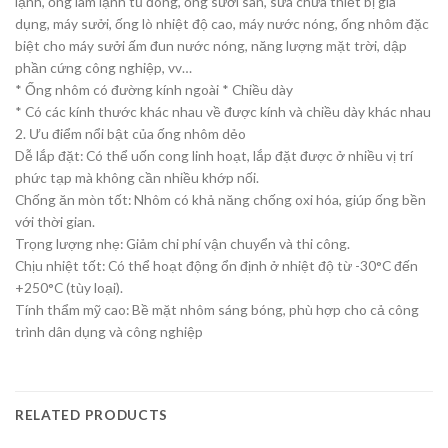
lạnh, ống làm lạnh tủ đông, ống sưởi sàn, sửa chữa thiết bị gia
dụng, máy sưởi, ống lò nhiệt độ cao, máy nước nóng, ống nhôm đặc
biệt cho máy sưởi ấm đun nước nóng, năng lượng mặt trời, dập
phần cứng công nghiệp, vv…
* Ống nhôm có đường kính ngoài * Chiều dày
* Có các kính thước khác nhau về được kính và chiều dày khác nhau
2. Ưu điểm nổi bật của ống nhôm dẻo
Dễ lắp đặt: Có thể uốn cong linh hoạt, lắp đặt được ở nhiều vị trí
phức tạp mà không cần nhiều khớp nối.
Chống ăn mòn tốt: Nhôm có khả năng chống oxi hóa, giúp ống bền
với thời gian.
Trọng lượng nhẹ: Giảm chi phí vận chuyển và thi công.
Chịu nhiệt tốt: Có thể hoạt động ổn định ở nhiệt độ từ -30°C đến
+250°C (tùy loại).
Tính thẩm mỹ cao: Bề mặt nhôm sáng bóng, phù hợp cho cả công
trình dân dụng và công nghiệp
RELATED PRODUCTS