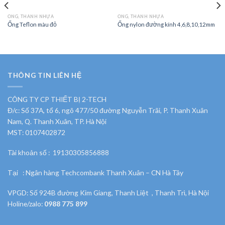
ỐNG, THANH NHỰA
ỐNG, THANH NHỰA
Ống Teflon màu đỏ
Ống nylon đường kính 4,6,8,10,12mm
THÔNG TIN LIÊN HỆ
CÔNG TY CP THIẾT BỊ 2-TECH
Đ/c: Số 37A, tổ 6, ngõ 477/50 đường Nguyễn Trãi, P. Thanh Xuân
Nam, Q. Thanh Xuân, TP. Hà Nội
MST: 0107402872
Tài khoản số : 19130305856888
Tại : Ngân hàng Techcombank Thanh Xuân – CN Hà Tây
VPGD: Số 924B đường Kim Giang, Thanh Liệt , Thanh Trì, Hà Nội
Holine/zalo:
0988 775 899