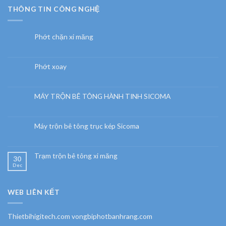
THÔNG TIN CÔNG NGHỆ
Phớt chặn xi măng
Phớt xoay
MÁY TRỘN BÊ TÔNG HÀNH TINH SICOMA
Máy trộn bê tông trục kép Sicoma
Trạm trộn bê tông xi măng
30
Dec
WEB LIÊN KẾT
Thietbihigitech.com vongbiphotbanhrang.com