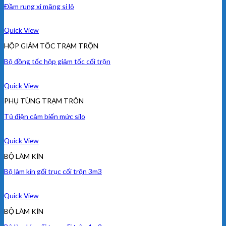
Đầm rung xi măng si lô
Quick View
HỘP GIẢM TỐC TRẠM TRỘN
Bộ đồng tốc hộp giảm tốc cối trộn
Quick View
PHỤ TÙNG TRẠM TRÔN
Tủ điện cảm biến mức silo
Quick View
BỘ LÀM KÍN
Bộ làm kín gối trục cối trộn 3m3
Quick View
BỘ LÀM KÍN