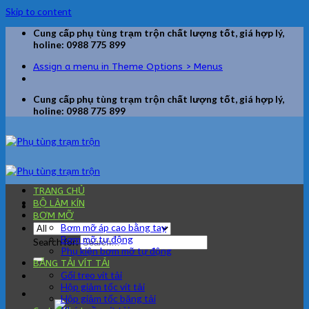
Skip to content
Cung cấp phụ tùng trạm trộn chất lượng tốt, giá hợp lý,
holine: 0988 775 899
Assign a menu in Theme Options > Menus
Cung cấp phụ tùng trạm trộn chất lượng tốt, giá hợp lý,
holine: 0988 775 899
TRANG CHỦ
BỘ LÀM KÍN
BƠM MỠ
Bơm mỡ áp cao bằng tay
Bơm mỡ tự động
Search for:
Phụ kiện bơm mỡ tự động
BĂNG TẢI VÍT TẢI
Gối treo vít tải
Hộp giảm tốc vít tải
Hộp giảm tốc băng tải