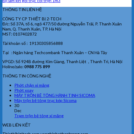
Bộ làm kín gối trục cối trộn 1m3
THÔNG TIN LIÊN HỆ
CÔNG TY CP THIẾT BỊ 2-TECH
Đ/c: Số 37A, tổ 6, ngõ 477/50 đường Nguyễn Trãi, P. Thanh Xuân
Nam, Q. Thanh Xuân, TP. Hà Nội
MST: 0107402872
Tài khoản số : 19130305856888
Tại : Ngân hàng Techcombank Thanh Xuân – CN Hà Tây
VPGD: Số 924B đường Kim Giang, Thanh Liệt , Thanh Trì, Hà Nội
Holine/zalo:
0988 775 899
THÔNG TIN CÔNG NGHỆ
Phớt chặn xi măng
Phớt xoay
MÁY TRỘN BÊ TÔNG HÀNH TINH SICOMA
Máy trộn bê tông trục kép Sicoma
30
Dec
Trạm trộn bê tông xi măng
WEB LIÊN KẾT
Thietbihigitech.com vongbiphotbanhrang.com