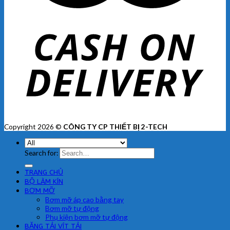
Copyright 2026 ©
CÔNG TY CP THIẾT BỊ 2-TECH
Search for:
TRANG CHỦ
BỘ LÀM KÍN
BƠM MỠ
Bơm mỡ áp cao bằng tay
Bơm mỡ tự động
Phụ kiện bơm mỡ tự động
BĂNG TẢI VÍT TẢI