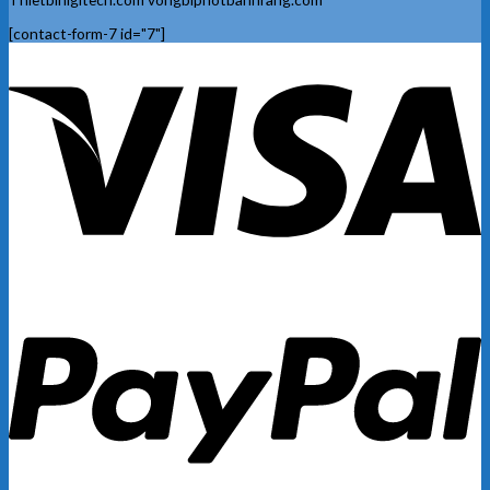
[contact-form-7 id="7"]