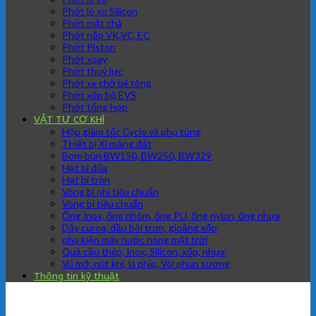
Phớt lò xo Silicon
Phớt mặt chà
Phớt nắp VK,VC, EC
Phớt Piston
Phớt xoay
Phớt thuỷ lực
Phớt xe chở bê tông
Phớt xếp bộ EVS
Phớt tổng hợp
VẬT TƯ CƠ KHÍ
Hộp giảm tốc Cyclo và phụ tùng
Thiết bị Xi măng đất
Bơm bùn BW150, BW250, BW329
Hạt bi đũa
Hạt bi tròn
Vòng bi phi tiêu chuẩn
Vòng bi tiêu chuẩn
Ống Inox, ống nhôm, ống PU, ống nylon, ống nhựa
Dây curoa, dầu bôi trơn, gioăng xốp
phụ kiện máy nước nóng mặt trời
Quả cầu thép, Inox, Silicon, xốp, nhựa
Vú mỡ, nút khí, lá phíp, Vòi phun sương
Thông tin kỹ thuật