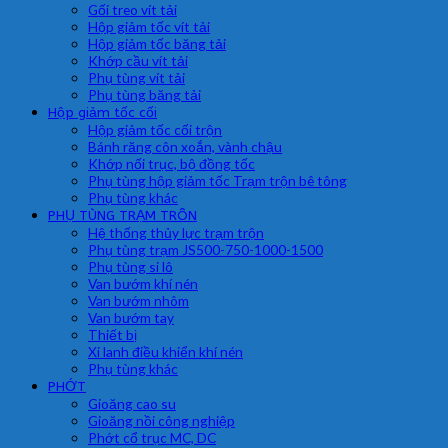
Gối treo vít tải
Hộp giảm tốc vít tải
Hộp giảm tốc băng tải
Khớp cầu vít tải
Phụ tùng vít tải
Phụ tùng băng tải
Hộp giảm tốc cối
Hộp giảm tốc cối trộn
Bánh răng côn xoắn, vành chậu
Khớp nối trục, bộ đồng tốc
Phụ tùng hộp giảm tốc Trạm trộn bê tông
Phụ tùng khác
PHỤ TÙNG TRẠM TRÔN
Hệ thống thủy lực trạm trộn
Phụ tùng trạm JS500-750-1000-1500
Phụ tùng si lô
Van bướm khí nén
Van bướm nhôm
Van bướm tay
Thiết bị
Xi lanh điều khiển khí nén
Phụ tùng khác
PHỚT
Gioăng cao su
Gioăng nồi công nghiệp
Phớt cổ trục MC, DC