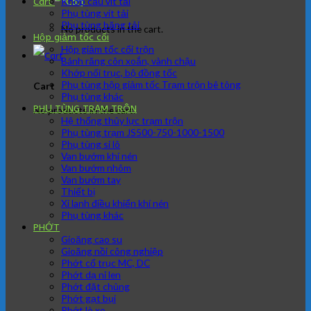
Khớp cầu vít tải
Cart
Phụ tùng vít tải
Phụ tùng băng tải
No products in the cart.
Hộp giảm tốc cối
Hộp giảm tốc cối trộn
Bánh răng côn xoắn, vành chậu
Khớp nối trục, bộ đồng tốc
Phụ tùng hộp giảm tốc Trạm trộn bê tông
Cart
Phụ tùng khác
PHỤ TÙNG TRẠM TRÔN
No products in the cart.
Hệ thống thủy lực trạm trộn
Phụ tùng trạm JS500-750-1000-1500
Phụ tùng si lô
Van bướm khí nén
Van bướm nhôm
Van bướm tay
Thiết bị
Xi lanh điều khiển khí nén
Phụ tùng khác
PHỚT
Gioăng cao su
Gioăng nồi công nghiệp
Phớt cổ trục MC, DC
Phớt dạ nỉ len
Phớt đặt chủng
Phớt gạt bụi
Phớt lò xo