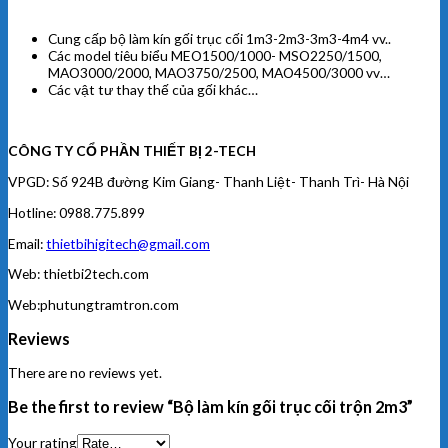
Cung cấp bộ làm kín gối trục cối 1m3-2m3-3m3-4m4 vv..
Các model tiêu biểu MEO1500/1000- MSO2250/1500,
MAO3000/2000, MAO3750/2500, MAO4500/3000 vv…
Các vật tư thay thế của gối khác…
CÔNG TY CỔ PHẦN THIẾT BỊ 2-TECH
VPGD: Số 924B đường Kim Giang- Thanh Liệt- Thanh Trì- Hà Nội
Hotline: 0988.775.899
Email:
thietbihigitech@gmail.com
Web: thietbi2tech.com
Web:phutungtramtron.com
Reviews
There are no reviews yet.
Be the first to review “Bộ làm kín gối trục cối trộn 2m3”
Your rating