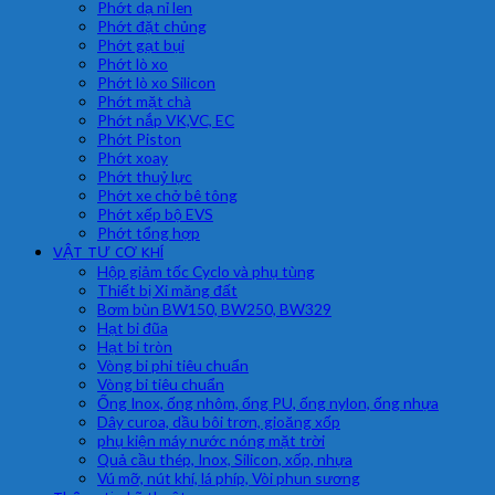
Phớt dạ nỉ len
Phớt đặt chủng
Phớt gạt bụi
Phớt lò xo
Phớt lò xo Silicon
Phớt mặt chà
Phớt nắp VK,VC, EC
Phớt Piston
Phớt xoay
Phớt thuỷ lực
Phớt xe chở bê tông
Phớt xếp bộ EVS
Phớt tổng hợp
VẬT TƯ CƠ KHÍ
Hộp giảm tốc Cyclo và phụ tùng
Thiết bị Xi măng đất
Bơm bùn BW150, BW250, BW329
Hạt bi đũa
Hạt bi tròn
Vòng bi phi tiêu chuẩn
Vòng bi tiêu chuẩn
Ống Inox, ống nhôm, ống PU, ống nylon, ống nhựa
Dây curoa, dầu bôi trơn, gioăng xốp
phụ kiện máy nước nóng mặt trời
Quả cầu thép, Inox, Silicon, xốp, nhựa
Vú mỡ, nút khí, lá phíp, Vòi phun sương