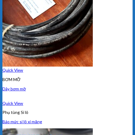
Quick View
BƠM MỠ
Dây bơm mỡ
Quick View
Phụ tùng Si lô
Báo mức si lô xi măng