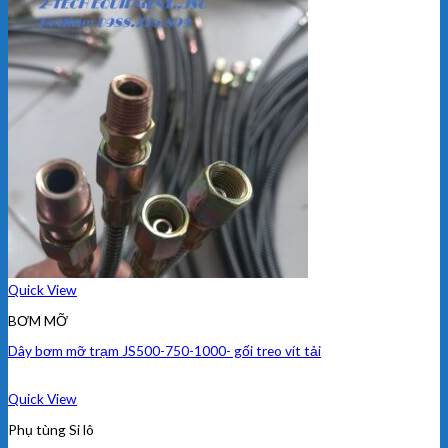
Quick View
BƠM MỠ
Dây bơm mỡ trạm JS500-750-1000- gối treo vít tải
Quick View
Phụ tùng Si lô