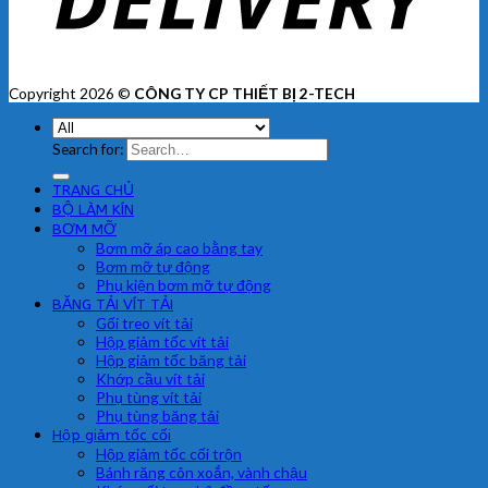
Copyright 2026 ©
CÔNG TY CP THIẾT BỊ 2-TECH
Search for:
TRANG CHỦ
BỘ LÀM KÍN
BƠM MỠ
Bơm mỡ áp cao bằng tay
Bơm mỡ tự động
Phụ kiện bơm mỡ tự động
BĂNG TẢI VÍT TẢI
Gối treo vít tải
Hộp giảm tốc vít tải
Hộp giảm tốc băng tải
Khớp cầu vít tải
Phụ tùng vít tải
Phụ tùng băng tải
Hộp giảm tốc cối
Hộp giảm tốc cối trộn
Bánh răng côn xoắn, vành chậu