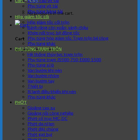
Khớp cầu vít tải
Cart
Phụ tùng vít tải
Phụ tùng băng tải
No products in the cart.
Hộp giảm tốc cối
Hộp giảm tốc cối trộn
Bánh răng côn xoắn, vành chậu
Khớp nối trục, bộ đồng tốc
Phụ tùng hộp giảm tốc Trạm trộn bê tông
Cart
Phụ tùng khác
PHỤ TÙNG TRẠM TRÔN
No products in the cart.
Hệ thống thủy lực trạm trộn
Phụ tùng trạm JS500-750-1000-1500
Phụ tùng si lô
Van bướm khí nén
Van bướm nhôm
Van bướm tay
Thiết bị
Xi lanh điều khiển khí nén
Phụ tùng khác
PHỚT
Gioăng cao su
Gioăng nồi công nghiệp
Phớt cổ trục MC, DC
Phớt dạ nỉ len
Phớt đặt chủng
Phớt gạt bụi
Phớt lò xo