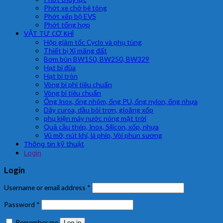
Phớt xe chở bê tông
Phớt xếp bộ EVS
Phớt tổng hợp
VẬT TƯ CƠ KHÍ
Hộp giảm tốc Cyclo và phụ tùng
Thiết bị Xi măng đất
Bơm bùn BW150, BW250, BW329
Hạt bi đũa
Hạt bi tròn
Vòng bi phi tiêu chuẩn
Vòng bi tiêu chuẩn
Ống Inox, ống nhôm, ống PU, ống nylon, ống nhựa
Dây curoa, dầu bôi trơn, gioăng xốp
phụ kiện máy nước nóng mặt trời
Quả cầu thép, Inox, Silicon, xốp, nhựa
Vú mỡ, nút khí, lá phíp, Vòi phun sương
Thông tin kỹ thuật
Login
Login
Username or email address
*
Password
*
Remember me
Log in