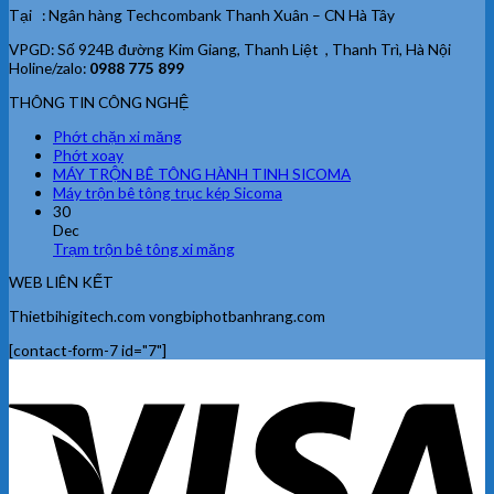
Tại : Ngân hàng Techcombank Thanh Xuân – CN Hà Tây
VPGD: Số 924B đường Kim Giang, Thanh Liệt , Thanh Trì, Hà Nội
Holine/zalo:
0988 775 899
THÔNG TIN CÔNG NGHỆ
Phớt chặn xi măng
Phớt xoay
MÁY TRỘN BÊ TÔNG HÀNH TINH SICOMA
Máy trộn bê tông trục kép Sicoma
30
Dec
Trạm trộn bê tông xi măng
WEB LIÊN KẾT
Thietbihigitech.com vongbiphotbanhrang.com
[contact-form-7 id="7"]