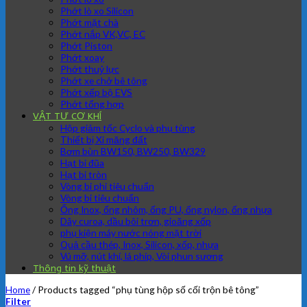
Phớt lò xo Silicon
Phớt mặt chà
Phớt nắp VK,VC, EC
Phớt Piston
Phớt xoay
Phớt thuỷ lực
Phớt xe chở bê tông
Phớt xếp bộ EVS
Phớt tổng hợp
VẬT TƯ CƠ KHÍ
Hộp giảm tốc Cyclo và phụ tùng
Thiết bị Xi măng đất
Bơm bùn BW150, BW250, BW329
Hạt bi đũa
Hạt bi tròn
Vòng bi phi tiêu chuẩn
Vòng bi tiêu chuẩn
Ống Inox, ống nhôm, ống PU, ống nylon, ống nhựa
Dây curoa, dầu bôi trơn, gioăng xốp
phụ kiện máy nước nóng mặt trời
Quả cầu thép, Inox, Silicon, xốp, nhựa
Vú mỡ, nút khí, lá phíp, Vòi phun sương
Thông tin kỹ thuật
Home
/
Products tagged “phụ tùng hộp số cối trộn bê tông”
Filter