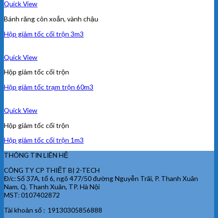
Quick View
Bánh răng côn xoắn, vành chậu
Hộp giảm tốc cối trộn 3m3
Quick View
Hộp giảm tốc cối trộn
Hộp giảm tốc trạm trộn 60m3
Quick View
Hộp giảm tốc cối trộn
Hộp giảm tốc cối trộn 1m3
THÔNG TIN LIÊN HỆ
CÔNG TY CP THIẾT BỊ 2-TECH
Đ/c: Số 37A, tổ 6, ngõ 477/50 đường Nguyễn Trãi, P. Thanh Xuân
Nam, Q. Thanh Xuân, TP. Hà Nội
MST: 0107402872
Tài khoản số : 19130305856888