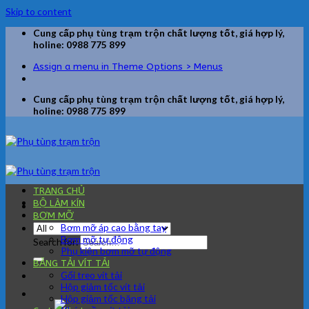
Skip to content
Cung cấp phụ tùng trạm trộn chất lượng tốt, giá hợp lý,
holine: 0988 775 899
Assign a menu in Theme Options > Menus
Cung cấp phụ tùng trạm trộn chất lượng tốt, giá hợp lý,
holine: 0988 775 899
TRANG CHỦ
BỘ LÀM KÍN
BƠM MỠ
Bơm mỡ áp cao bằng tay
Bơm mỡ tự động
Search for:
Phụ kiện bơm mỡ tự động
BĂNG TẢI VÍT TẢI
Gối treo vít tải
Hộp giảm tốc vít tải
Hộp giảm tốc băng tải