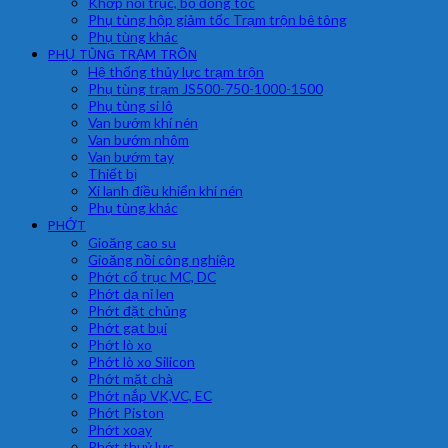
Khớp nối trục, bộ đồng tốc
Phụ tùng hộp giảm tốc Trạm trộn bê tông
Phụ tùng khác
PHỤ TÙNG TRẠM TRÔN
Hệ thống thủy lực trạm trộn
Phụ tùng trạm JS500-750-1000-1500
Phụ tùng si lô
Van bướm khí nén
Van bướm nhôm
Van bướm tay
Thiết bị
Xi lanh điều khiển khí nén
Phụ tùng khác
PHỚT
Gioăng cao su
Gioăng nồi công nghiệp
Phớt cổ trục MC, DC
Phớt dạ nỉ len
Phớt đặt chủng
Phớt gạt bụi
Phớt lò xo
Phớt lò xo Silicon
Phớt mặt chà
Phớt nắp VK,VC, EC
Phớt Piston
Phớt xoay
Phớt thuỷ lực